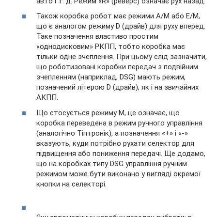
авто і т. д. Режим «R» (реверс) означає рух назад.
Також коробка робот має режими А/М або Е/М,
що є аналогом режиму D (драйв) для руху вперед.
Таке позначення властиво простим
«однодисковим» РКПП, тобто коробка має
тільки одне зчеплення. При цьому слід зазначити,
що роботизовані коробки передач з подвійним
зчепленням (наприклад, DSG) мають режим,
позначений літерою D (драйв), як і на звичайних
АКПП.
Що стосується режиму М, це означає, що
коробка переведена в режим ручного управління
(аналогічно Тіптронік), а позначення «+» і «-»
вказують, куди потрібно рухати селектор для
підвищення або пониження передачі. Ще додамо,
що на коробках типу DSG управління ручним
режимом може бути виконано у вигляді окремої
кнопки на селекторі.