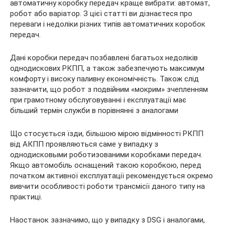
автоматичну коробку передач краще вибрати: автомат,
робот або варіатор. З цієї статті ви дізнаєтеся про
переваги і недоліки різних типів автоматичних коробок
передач.
Дані коробки передач позбавлені багатьох недоліків
однодискових РКПП, а також забезпечують максимум
комфорту і високу паливну економічність. Також слід
зазначити, що робот з подвійним «мокрим» зчепленням
при грамотному обслуговуванні і експлуатації має
більший термін служби в порівнянні з аналогами
Що стосується їзди, більшою мірою відмінності РКПП
від АКПП проявляються саме у випадку з
однодисковыми роботизованими коробками передач.
Якщо автомобіль оснащений такою коробкою, перед
початком активної експлуатації рекомендується окремо
вивчити особливості роботи трансмісії даного типу на
практиці.
Наостанок зазначимо, що у випадку з DSG і аналогами,