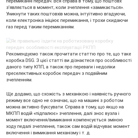
перемиканні передач. Вся справа в тому, що поштовх
з’являється в момент, коли зчеплення «замикається».
Уникнути таких поштовхів можна, інтуїтивно вгадуючи,
коли електроніка ініціює перемикання, і трохи скидаючи
газ перед таким перемиканням.
Рекомендуємо також прочитати статтю про те, що таке
коробка DSG. З цієї статті ви дізнаєтеся про особливості
даного типу КПП, а також про переваги і недоліки
преселективных коробок передач з подвійним
зчепленням.
Ще додамо, що схожість з механікою і наявність ручного
режиму все одно не означає, що на машині з роботом
можна активно буксувати. Справа в тому, що якщо на
МКПП водій «підпалює» зчеплення, далі знос вузла і
момент включення/вимикання компенсується зміною
ходу педалі зчеплення, також сам водій відчуває момент
включення і вимикання механізму і т. д.