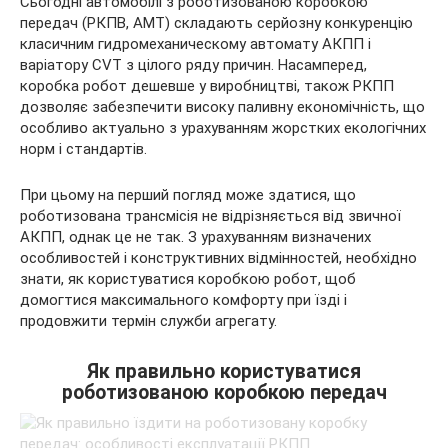
Сьогодні автомобілі з роботизованою коробкою
передач (РКПВ, АМТ) складають серйозну конкуренцію
класичним гидромеханическому автомату АКПП і
варіатору CVT з цілого ряду причин. Насамперед,
коробка робот дешевше у виробництві, також РКПП
дозволяє забезпечити високу
паливну економічність, що
особливо актуально з урахуванням жорстких екологічних
норм і стандартів.
При цьому на перший погляд може здатися, що
роботизована трансмісія не відрізняється від звичної
АКПП, однак це не так. З урахуванням визначених
особливостей і конструктивних відмінностей, необхідно
знати, як користуватися коробкою робот, щоб
домогтися максимального комфорту при їзді і
продовжити термін служби агрегату.
Як правильно користуватися
роботизованою коробкою передач