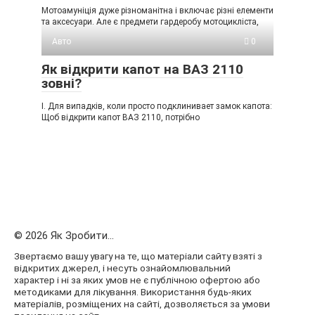
Мотоамуніція дуже різноманітна і включає різні елементи
та аксесуари. Але є предмети гардеробу мотоцикліста,
Авто
0
Як відкрити капот на ВАЗ 2110
зовні?
I. Для випадків, коли просто подклинивает замок капота:
Щоб відкрити капот ВАЗ 2110, потрібно
© 2026 Як Зробити...
Звертаємо вашу увагу на те, що матеріали сайту взяті з
відкритих джерел, і несуть ознайомлювальний
характер і ні за яких умов не є публічною офертою або
методиками для лікування. Використання будь-яких
матеріалів, розміщених на сайті, дозволяється за умови