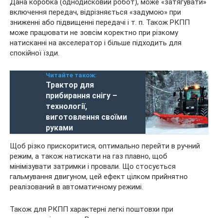
Дана коробка (однодисковий робот), може «затягувати»
включення передач, відрізняється «задумою» при
зниженні або підвищенні передачі і т. п. Також РКПП
може працювати не зовсім коректно при різкому
натисканні на акселератор і більше підходить для
спокійної їзди.
Читайте також:
Трактор для
прибирання снігу –
технології,
виготовлення своїми
руками
Щоб різко прискоритися, оптимально перейти в ручний
режим, а також натискати на газ плавно, щоб
мінімізувати затримки і провали. Що стосується
гальмування двигуном, цей ефект цілком прийнятно
реалізований в автоматичному режимі.
Також для РКПП характерні легкі поштовхи при