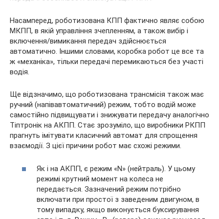
Насамперед, роботизована КПП фактично являє собою
МКПП, в якій управління зчепленням, а також вибір і
включення/вимикання передач здійснюється
автоматично. Іншими словами, коробка робот це все та
ж «механіка», тільки передачі перемикаються без участі
водія.
Ще відзначимо, що роботизована трансмісія також має
ручний (напівавтоматичний) режим, тобто водій може
самостійно підвищувати і знижувати передачу аналогічно
Тіптронік на АКПП. Стає зрозуміло, що виробники РКПП
прагнуть імітувати класичний автомат для спрощення
взаємодії. З цієї причини робот має схожі режими.
Як і на АКПП, є режим «N» (нейтраль). У цьому
режимі крутний момент на колеса не
передається. Зазначений режим потрібно
включати при простої з заведеним двигуном, в
тому випадку, якщо виконується буксирування