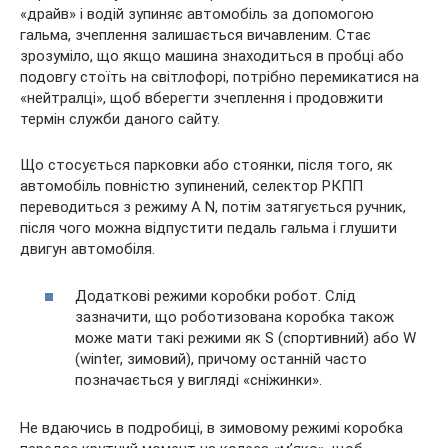
«драйв» і водій зупиняє автомобіль за допомогою
гальма, зчеплення залишається вичавленим. Стає
зрозуміло, що якщо машина знаходиться в пробці або
подовгу стоїть на світлофорі, потрібно перемикатися на
«нейтралці», щоб вберегти зчеплення і продовжити
термін служби даного сайту.
Що стосується парковки або стоянки, після того, як
автомобіль повністю зупинений, селектор РКПП
переводиться з режиму A N, потім затягується ручник,
після чого можна відпустити педаль гальма і глушити
двигун автомобіля.
Додаткові режими коробки робот. Слід
зазначити, що роботизована коробка також
може мати такі режими як S (спортивний) або W
(winter, зимовий), причому останній часто
позначається у вигляді «сніжинки».
Не вдаючись в подробиці, в зимовому режимі коробка