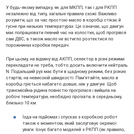
У будь-якому випадку, як для МКПП, так і для РКПП
незалежно від типу, загальні правила схожі. Важливо
розуміти, що за час простою масло в коробці стікає й
гусне при низьких температурах. Це означає, що двигун
має попрацювати певний час на холостих, щоб прогрівся
сам ДВС, а також масло не встигло розтектися по
порожнинах коробки передач.
При цьому, на відміну від АКПП, селектор в різні режими
перекладати не треба, тобто досить включити нейтраль
N. Подальший рух має бути в щадному режимі, без різких
стартів, на невисокій швидкості. Пам’ятайте, масло в
коробці гріється набагато довше, ніж у двигуні. Щоб
трансмісійна рідина повністю прогрілася і вийшла на
робочі температури, необхідно проїхати, в середньому,
близько 10 км.
Їзда на підйомах і спусках з коробкою робот
також є моментом, який заслуговує окремої
уваги. Існує багато моделей з РКПП (як правило,