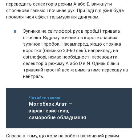
переводить селектор в режим A або D, вимкнути
стоянкове гальмо і починає рух. При їзді під ухил буде
проявлятися ефект гальмування двигуном.
Зупинка на світлофорі, рух в пробці і тривала
стоянка. Відразу почнемо з короткочасних
зупинок і пробок. Насамперед, якщо стоянка
коротка (близько 30-60 сек.), наприклад, на
світлофорі, немає необхідності переводити
селектор з режиму А або D в N. Однак більш
тривалий простій все ж вимагатиме переходу на
нейтраль.
Читайте також:
Мотоблок Агат —
характеристика,
саморобне обладнання
Справа в тому, що коли на роботі включений режим