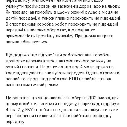
передає крутний момент на колеса «м’яко», щоб
уникнути пробуксовок на засніженій дорозі або на льоду.
Як правило, автомобіль в цьому режимі рушає з місця на
другій передачі, а також плавно переходить на підвищені.
В спорт режимі коробка робот переходить на підвищені
передачі на високих оборотах, що покращує
прийомистість і розгінну динаміку. При цьому витрата
палива збільшується.
Ще додамо, що під час їзди роботизована коробка
дозволяє перемикатися з автоматичного режиму на
ручний і навпаки. Це означає, що водій може прямо на
ходу підвищувати і знижувати передачі. Однак отримати
повний контроль над роботою КПП не вийде, так як
напівавтоматичний режим.
Це означає, що якщо швидкість обертів ДВЗ високі, при
цьому водій хоче знизити передачу, наприклад, відразу з
4-ї на 2-у, ЕБУ коробкою не дозволить реалізувати таке
переключення і включить тільки найбільш відповідну
передачу.