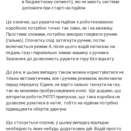
в бюджетному сегменті), які не мають системи
допомоги при старті на підйом.
Це означає, що рушати на підйом з роботизованою
коробкою потрібно точно так само, як і на механіці.
Простими словами, потрібно використовувати ручник
(гальмо). Спочатку слід затягнути ручник, потім
включається режим A, після цього водій натискає на
педаль газу і паралельно знімає машину з ручника.
Зазначені дії дозволяють рушити в гору без відкату.
До речі, в цьому випадку також можна користуватися не
тільки автоматичним, але і ручним режимом, включаючи
першу передачу. Єдине, не варто сильно тиснути на газ,
так як можлива пробуксовування коліс. Ще додамо, що
алгоритм роботи РКПП припускає, що така коробка не
дозволяє рухатися в натяг, тобто на підйомі потрібно
підвищувати обертів двигуна.
Що стосується спусків, у цьому випадку відпадає
необхідність яких-небудь додаткових дій. Водій просто