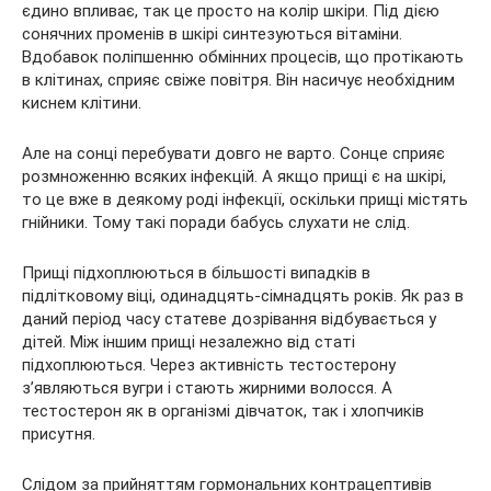
єдино впливає, так це просто на колір шкіри. Під дією
сонячних променів в шкірі синтезуються вітаміни.
Вдобавок поліпшенню обмінних процесів, що протікають
в клітинах, сприяє свіже повітря. Він насичує необхідним
киснем клітини.
Але на сонці перебувати довго не варто. Сонце сприяє
розмноженню всяких інфекцій. А якщо прищі є на шкірі,
то це вже в деякому роді інфекції, оскільки прищі містять
гнійники. Тому такі поради бабусь слухати не слід.
Прищі підхоплюються в більшості випадків в
підлітковому віці, одинадцять-сімнадцять років. Як раз в
даний період часу статеве дозрівання відбувається у
дітей. Між іншим прищі незалежно від статі
підхоплюються. Через активність тестостерону
з’являються вугри і стають жирними волосся. А
тестостерон як в організмі дівчаток, так і хлопчиків
присутня.
Слідом за прийняттям гормональних контрацептивів