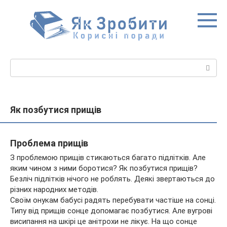
Перейти
до
вмісту
Пошук:
Як позбутися прищів
Проблема прищів
З проблемою прищів стикаються багато підлітків. Але
яким чином з ними боротися? Як позбутися прищів?
Безліч підлітків нічого не роблять. Деякі звертаються до
різних народних методів.
Своїм онукам бабусі радять перебувати частіше на сонці.
Типу від прищів сонце допомагає позбутися. Але вугрові
висипання на шкірі це
анітрохи не лікує. На що сонце