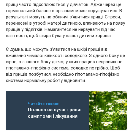
прищі часто підхоплюються у дівчаток. Адже через це
гормональний баланс в організмі може порушуватися. В
результаті можуть на обличчі з’явитися прищі. Стреси,
перенесені в утробі матері дитиною, впливають на появу
прищів у підлітків. Намагайтеся не нервувати під час
вагітності, щоб шкіра була у вашої дитини хороша.
Є думка, що можуть з’явитися на шкірі прищі від
вживання чималої кількості солодкого. З одного боку це
вірно, а з іншого боку дітям, у яких працює неправильно
гіпоталамо-гіпофізно система, солодке потрібно. Щоб
від прищів позбутися, необхідно гіпоталамо-гіпофізно
системи нормальну роботу відновити.
Читайте також:
Поліноз на лучні трави:
симптоми і лікування