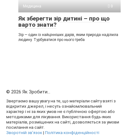
Медицина
0
Як зберегти зір дитині – про що
варто знати?
Зір — один із найцінніших дарів, яким природа наділила
людину. Турбуватися про нього треба
© 2026 Як Зробити...
Звертаємо вашу увагу на те, що матеріали сайту взяті з
відкритих джерел, і несуть ознайомлювальний
характер і ні за яких умов не є публічною офертою або
методиками для лікування. Використання будь-яких
матеріалів, розміщених на сайті, дозволяється за умови
посилання на сайт.
Зворотній зв’язок
|
Політика конфіденційності