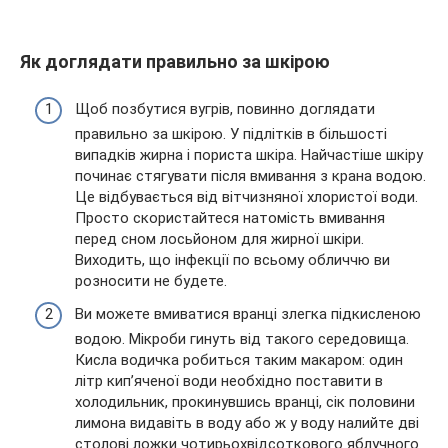
Як доглядати правильно за шкірою
Щоб позбутися вугрів, повинно доглядати
правильно за шкірою. У підлітків в більшості
випадків жирна і пориста шкіра. Найчастіше шкіру
починає стягувати після вмивання з крана водою.
Це відбувається від вітчизняної хлористої води.
Просто скористайтеся натомість вмивання
перед сном лосьйоном для жирної шкіри.
Виходить, що інфекції по всьому обличчю ви
розносити не будете.
Ви можете вмиватися вранці злегка підкисленою
водою. Мікроби гинуть від такого середовища.
Кисла водичка робиться таким макаром: один
літр кип’яченої води необхідно поставити в
холодильник, прокинувшись вранці, сік половини
лимона видавіть в воду або ж у воду налийте дві
столові ложки чотирьохвідсоткового яблучного