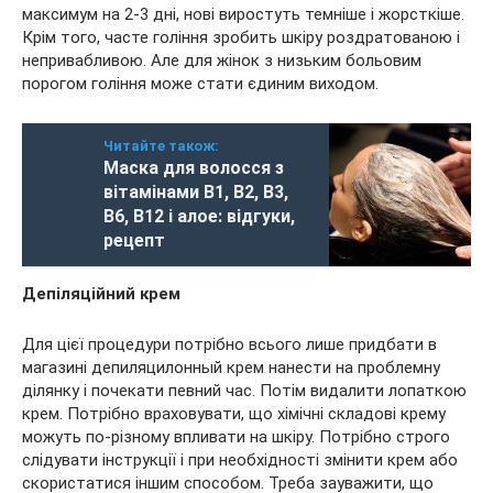
максимум на 2-3 дні, нові виростуть темніше і жорсткіше.
Крім того, часте гоління зробить шкіру роздратованою і
непривабливою. Але для жінок з низьким больовим
порогом гоління може стати єдиним виходом.
Читайте також:
Маска для волосся з
вітамінами В1, В2, В3,
В6, В12 і алое: відгуки,
рецепт
Депіляційний крем
Для цієї процедури потрібно всього лише придбати в
магазині депиляцилонный крем нанести на проблемну
ділянку і почекати певний час. Потім видалити лопаткою
крем. Потрібно враховувати, що хімічні складові крему
можуть по-різному впливати на шкіру. Потрібно строго
слідувати інструкції і при необхідності змінити крем або
скористатися іншим способом. Треба зауважити, що