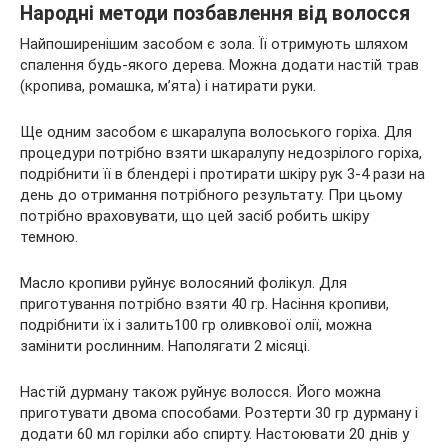
Народні методи позбавлення від волосся
Найпоширенішим засобом є зола. Її отримують шляхом
спалення будь-якого дерева. Можна додати настій трав
(кропива, ромашка, м’ята) і натирати руки.
Ще одним засобом є шкаралупа волоського горіха. Для
процедури потрібно взяти шкаралупу недозрілого горіха,
подрібнити її в блендері і протирати шкіру рук 3-4 рази на
день до отримання потрібного результату. При цьому
потрібно враховувати, що цей засіб робить шкіру
темною.
Масло кропиви руйнує волосяний фолікул. Для
приготування потрібно взяти 40 гр. Насіння кропиви,
подрібнити їх і залить100 гр оливкової олії, можна
замінити рослинним. Наполягати 2 місяці.
Настій дурману також руйнує волосся. Його можна
приготувати двома способами. Розтерти 30 гр дурману і
додати 60 мл горілки або спирту. Настоювати 20 днів у