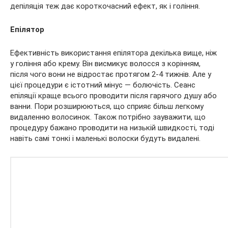
депіляція теж дає короткочасний ефект, як і гоління.
Епілятор
Ефективність використання епілятора декілька вище, ніж
у гоління або крему. Він висмикує волосся з корінням,
після чого вони не відростає протягом 2-4 тижнів. Але у
цієї процедури є істотний мінус — болючість. Сеанс
епіляції краще всього проводити після гарячого душу або
ванни. Пори розширюються, що сприяє більш легкому
видаленню волосинок. Також потрібно зауважити, що
процедуру бажано проводити на низькій швидкості, тоді
навіть самі тонкі і маленькі волоски будуть видалені.