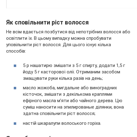
Як сповільнити ріст волосся
Не всім вдається позбутися від непотрібних волосся або
освітлити їх. В цьому випадку можна спробувати
уповільнити ріст волосся. Для цього існує кілька
способів:
5 р нашатирю змішати з 5 г спирту, додати 1,5 г
йоду 5 г касторової олії. Отриманим засобом
змащувати руки кілька разів на день;
масло жожоба, мигдальне або виноградних
кісточок, змішати з декількома краплями
ефірного масла м’яти або чайного дерева. Цю
суміш наносити на эпилированые ділянки, вона
здатна сповільнити ріст волосся;
настій шкаралупи волоського горіха.