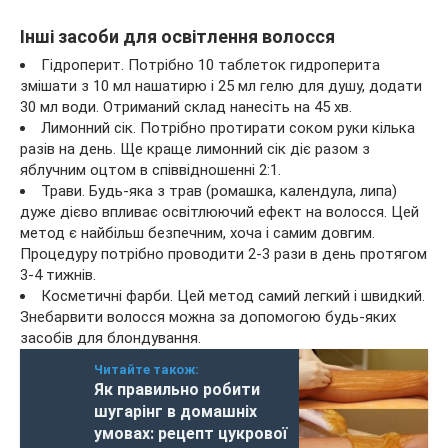
Інші засоби для освітлення волосся
Гідроперит. Потрібно 10 таблеток гидроперита
змішати з 10 мл нашатирю і 25 мл гелю для душу, додати
30 мл води. Отриманий склад нанесіть на 45 хв.
Лимонний сік. Потрібно протирати соком руки кілька
разів на день. Ще краще лимонний сік діє разом з
яблучним оцтом в співвідношенні 2:1.
Трави. Будь-яка з трав (ромашка, календула, липа)
дуже дієво впливає освітлюючий ефект на волосся. Цей
метод є найбільш безпечним, хоча і самим довгим.
Процедуру потрібно проводити 2-3 рази в день протягом
3-4 тижнів.
Косметичні фарби. Цей метод самий легкий і швидкий.
Знебарвити волосся можна за допомогою будь-яких
засобів для блондування.
Читайте також:
Як правильно робити
шугарінг в домашніх
умовах: рецепт цукрової