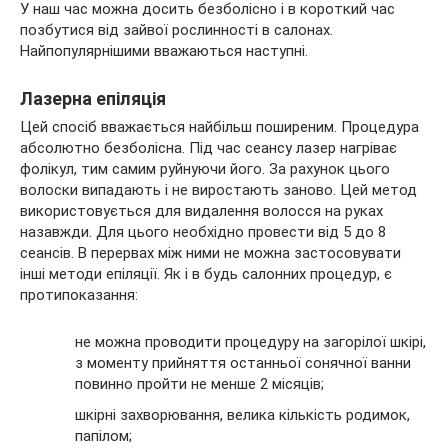
У наш час можна досить безболісно і в короткий час
позбутися від зайвої рослинності в салонах.
Найпопулярнішими вважаються наступні.
Лазерна епіляція
Цей спосіб вважається найбільш поширеним. Процедура
абсолютно безболісна. Під час сеансу лазер нагріває
фолікул, тим самим руйнуючи його. За рахунок цього
волоски випадають і не виростають заново. Цей метод
використовується для видалення волосся на руках
назавжди. Для цього необхідно провести від 5 до 8
сеансів. В перервах між ними не можна застосовувати
інші методи епіляції. Як і в будь салонних процедур, є
протипоказання:
не можна проводити процедуру на загорілої шкірі,
з моменту прийняття останньої сонячної ванни
повинно пройти не менше 2 місяців;
шкірні захворювання, велика кількість родимок,
папілом;