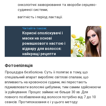
онкологічні захворювання та хвороби серцево-
судинної системи;
вагітність і період лактації.
Читайте також:
Корисні ополіскувачі і
маски на основі
ромашкового настою і
відвару для волосся:
найкращі рецепти
Фотоепіляція
Процедура безболісна. Суть її полягає в тому, що
спеціальний апарат виробляє світлові спалахи, що
впливають на кровоносні судини, які перестають
підживлювати волосяні цибулини, тим самим здійснюючи
їх руйнування. Процес займає не більше 30 хв. Для
повного позбавлення від волосся потрібно від 7 до 10
сеансів. Протипоказання є і у цього методу: