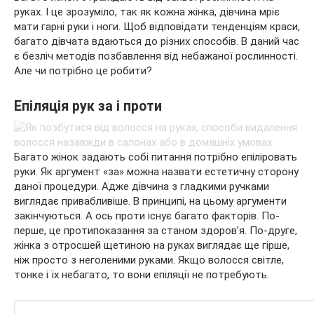
руках. І це зрозуміло, так як кожна жінка, дівчина мріє
мати гарні руки і ноги. Щоб відповідати тенденціям краси,
багато дівчата вдаються до різних способів. В даний час
є безліч методів позбавлення від небажаної
рослинності.
Але чи потрібно це робити?
Епіляція рук за і проти
Багато жінок задають собі питання потрібно епіліровать
руки. Як аргумент «за» можна назвати естетичну сторону
даної процедури. Адже дівчина з гладкими ручками
виглядає привабливіше. В принципі, на цьому аргументи
закінчуються. А ось проти існує багато факторів. По-
перше, це протипоказання за станом здоров’я. По-друге,
жінка з отросшей щетиною на руках виглядає ще гірше,
ніж просто з неголеними руками. Якщо волосся світле,
тонке і їх небагато, то вони епіляції не потребують.