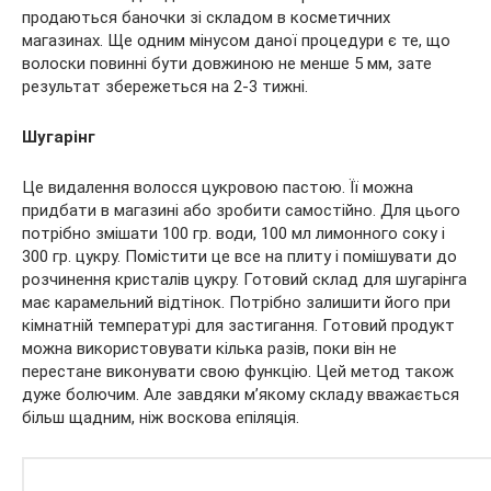
продаються баночки зі складом в косметичних
магазинах. Ще одним мінусом даної процедури є те, що
волоски повинні бути довжиною не менше 5 мм, зате
результат збережеться на 2-3 тижні.
Шугарінг
Це видалення волосся цукровою пастою. Її можна
придбати в магазині або зробити самостійно. Для цього
потрібно змішати 100 гр. води, 100 мл лимонного соку і
300 гр. цукру. Помістити це все на плиту і помішувати до
розчинення кристалів цукру. Готовий склад для шугарінга
має карамельний відтінок. Потрібно залишити його при
кімнатній температурі для застигання. Готовий продукт
можна використовувати кілька разів, поки він не
перестане виконувати свою функцію. Цей метод також
дуже болючим. Але завдяки м’якому складу вважається
більш щадним, ніж воскова епіляція.