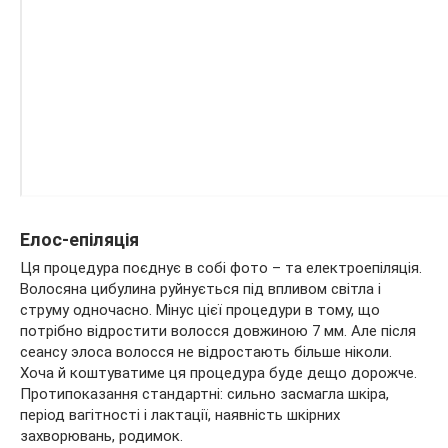
Елос-епіляція
Ця процедура поєднує в собі фото – та електроепіляція.
Волосяна цибулина руйнується під впливом світла і
струму одночасно. Мінус цієї процедури в тому, що
потрібно відростити волосся довжиною 7 мм. Але після
сеансу элоса волосся не відростають більше ніколи.
Хоча й коштуватиме ця процедура буде дещо дорожче.
Протипоказання стандартні: сильно засмагла шкіра,
період вагітності і лактації, наявність шкірних
захворювань, родимок.