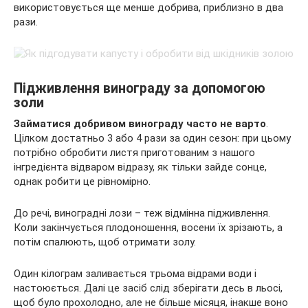
використовується ще менше добрива, приблизно в два
рази.
Підживлення винограду за допомогою
золи
Займатися добривом винограду часто не варто
.
Цілком достатньо 3 або 4 рази за один сезон: при цьому
потрібно обробити листя приготованим з нашого
інгредієнта відваром відразу, як тільки зайде сонце,
однак робити це рівномірно.
До речі, виноградні лози – теж відмінна підживлення.
Коли закінчується плодоношення, восени їх зрізають, а
потім спалюють, щоб отримати золу.
Один кілограм заливається трьома відрами води і
настоюється. Далі це засіб слід зберігати десь в льосі,
щоб було прохолодно, але не більше місяця, інакше воно