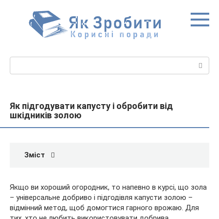
Перейти
до
вмісту
Пошук:
Як підгодувати капусту і обробити від
шкідників золою
Зміст
Якщо ви хороший огородник, то напевно в курсі, що зола
– універсальне добриво і підгодівля капусти золою –
відмінний метод, щоб домогтися гарного врожаю. Для
тих, хто не любить використовувати добрива