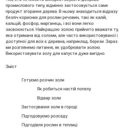
промислового типу, відмінно застосовується саме
продукт згорання
дерева. В ньому знаходиться відразу
безліч корисних для рослин речовин, такі як калій,
кальцій, фосфор, марганець, і всі вони легко
засвоюються. Найкращою золою прийнято вважати ту,
яка отримана від соломи, але часто використовуваної і
доступної для всіх є деревна, наприклад, берези. Зараз
ми розглянемо питання, як удобрювати золою.
Використовувати золу для капусти дуже вигідно.
Зміст
Готуємо розчин золи
Як робиться настій попелу
Відвар золи
Застосування золи в городі
Підгодовуємо розсаду
Підгодівля рослин в теплиці