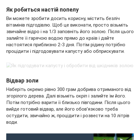
Як робиться настій попелу
Ви можете зробити досить корисну, містить безліч
вітамінів підгодівлю. Щоб це виконати, просто візьміть
звичайне відро і на 1/3 заповніть його золою. Після цього
залийте її гарячою водою прямо до країв і дайте
настоятися приблизно 2-3 дня. Потім рідину потрібно
процідити і підгодовувати капусту або обприскувати.
Відвар золи
Наберіть окремо рівно 300 грам добрива отриманого від
згорілого дерева. Далі візьміть окріп і залийте їм його.
Потім потрібно варити її близько півгодини. Після цього
вийде готовий відвар, але його обов’язково треба
остудити, звичайно ж, процідити і розвести на 10 літрів
води.