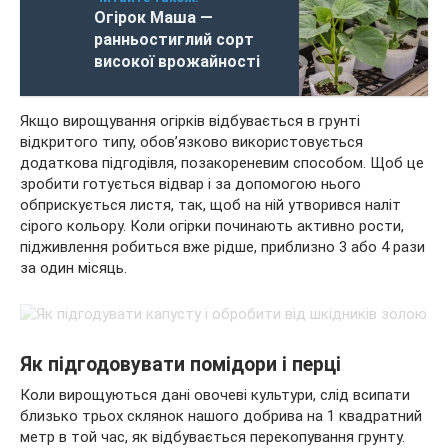
Огірок Маша —
ранньостиглий сорт
високої врожайності
Якщо вирощування огірків відбувається в грунті
відкритого типу, обов’язково використовується
додаткова підгодівля, позакореневим способом. Щоб це
зробити готується відвар і за допомогою нього
обприскується листя, так, щоб на ній утворився наліт
сірого кольору. Коли огірки починають активно рости,
підживлення робиться вже рідше, приблизно 3 або 4 рази
за один місяць.
Як підгодовувати помідори і перці
Коли вирощуються дані овочеві культури, слід всипати
близько трьох склянок нашого добрива на 1 квадратний
метр в той час, як відбувається перекопування грунту.