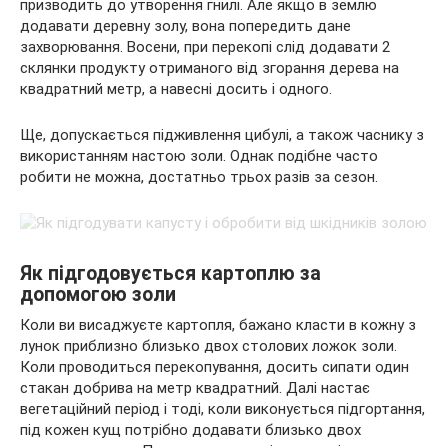
призводить до утворення гнилі. Але якщо в землю
додавати деревну золу, вона попередить дане
захворювання. Восени, при перекопі слід додавати 2
склянки продукту отриманого від згорання дерева на
квадратний метр, а навесні досить і одного.
Ще, допускається підживлення цибулі, а також часнику з
використанням настою золи. Однак подібне часто
робити не можна, достатньо трьох разів за сезон.
Як підгодовується картоплю за
допомогою золи
Коли ви висаджуєте картопля, бажано класти в кожну з
лунок приблизно близько двох столових ложок золи.
Коли проводиться перекопування, досить сипати один
стакан добрива на метр квадратний. Далі настає
вегетаційний період і тоді, коли виконується підгортання,
під кожен кущ потрібно додавати близько двох