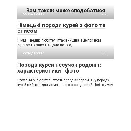
Вам також може сподобатися
Господарство
0
Німецькі породи курей з фото та
описом
Німці – великі любителі птахівництва. І це при всій
строгості їх законів щодо всього,
Господарство
0
Порода курей несучок родоніт:
характеристики і фото
Птахівники любителі стоять перед вибором: яку породу
курей вибрати для домашнього розведення? Щоб взимку