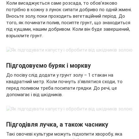
Коли висаджується саме розсада, то обов’язково
потрібно в кожну з лунок сипати добриво по одній жмені.
Вносьте золу, поки проходить вегетаційний період. До
того, як починати полив, посипте грунт, що знаходиться
під кущами, нашим добривом. Коли він буде завершений,
взрыхлите грунт.
Підгодовуємо буряк і моркву
До посіву слід додати у грунт золу – 1 стакан на
квадратний метр. Коли почнуть з’являтися сходи, то
перед поливом треба посипати грядки. До речі, це
допомагає і від шкідників.
Підгодівля лучка, а також часнику
Такі овочеві культури можуть підхопити хворобу, яка