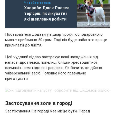
Читайте також:
Хвороби Джек Рассел
тер'єрів: як лікувати і
які щеплення робити
Постарайтеся додати у відвар трохи господарського
мила – приблизно 50 грам. Тоді він буде набагато краще
прилипати до листя.
Цей чудовий відвар застрахує ваші насадження від
напасті дротяники, попелиці, блішки хрестоцвітної,
слимаків, нематодозів і равликів. Як бачите, це дійсно
універсальний засіб. Головне його правильно
приготувати.
Застосування золи в городі
Застосування її в городі має місце бути. Перед