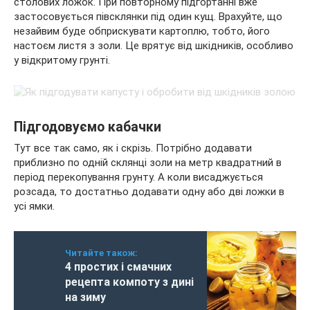
столових ложок. При повторному підгортанні вже
застосовується півсклянки під один кущ. Врахуйте, що
незайвим буде обприскувати картоплю, тобто, його
настоєм листя з золи. Це врятує від шкідників, особливо
у відкритому грунті.
Підгодовуємо кабачки
Тут все так само, як і скрізь. Потрібно додавати
приблизно по одній склянці золи на метр квадратний в
період перекопування грунту. А коли висаджується
розсада, то достатньо додавати одну або дві ложки в
усі ямки.
Читайте також:
4 простих і смачних
рецепта компоту з дині
на зиму