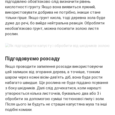
підгодівлею обов’язково слід визначити рівень
кислотності грунту. Якщо вона виявиться лужний,
використовувати добрива не потрібно, інакше стане
тільки гірше. Якщо грунт кисла, тоді деревна зола буде
дуже до речі, бо вийде нейтральна реакція. Обробляти
необов’язково грунт, можна посипати золою листя
рослин.
Підгодовуємо розсаду
Якщо проводити запилення розсади використовуючи
цей залишок від згорання дерева, а точніше, тонким
шаром через кожні вісім-дев’ять діб, вона буде рости
набагато швидше. Ще рослина не буде піддано псування
з боку шкідників. Далі слід дочекатися, коли нарешті
утворюється кілька листочків, буквально два або 3 і
обробити за допомогою суміші тютюнової пилу і золи.
Після цього їм будуть не страшні капустяна муха та інші
подібні комахи.