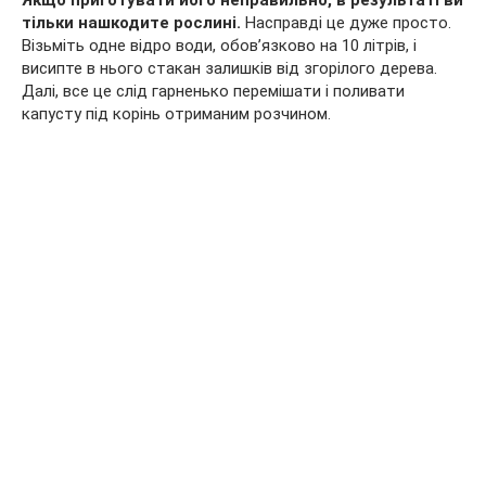
Якщо приготувати його неправильно, в результаті ви
тільки нашкодите рослині.
Насправді це дуже просто.
Візьміть одне відро води, обов’язково на 10 літрів, і
висипте в нього стакан залишків від згорілого дерева.
Далі, все це слід гарненько перемішати і поливати
капусту під корінь отриманим розчином.