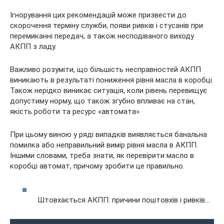
Ігнорування цих рекомендацій може призвести до
скорочення терміну служби, появи ривків і стусанів при
перемиканні передач, а також несподіваного виходу
АКПП з ладу.
Важливо розуміти, що більшість несправностей АКПП
виникають в результаті пониження рівня масла в коробці.
Також нерідко виникає ситуація, коли рівень перевищує
допустиму норму, що також згубно впливає на стан,
якість роботи та ресурс «автомата».
При цьому виною у ряді випадків виявляється банальна
помилка або неправильний вимір рівня масла в АКПП.
Іншими словами, треба знати, як перевірити масло в
коробці автомат, причому зробити це правильно.
Штовхається АКПП: причини поштовхів і ривків…