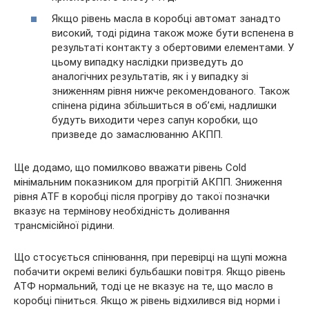
Якщо рівень масла в коробці автомат занадто
високий, тоді рідина також може бути вспенена в
результаті контакту з обертовими елементами. У
цьому випадку наслідки призведуть до
аналогічних результатів, як і у випадку зі
зниженням рівня нижче рекомендованого. Також
спінена рідина збільшиться в об’ємі, надлишки
будуть виходити через сапун коробки, що
призведе до замаслюванню АКПП.
Ще додамо, що помилково вважати рівень Cold
мінімальним показником для прогрітій АКПП. Зниження
рівня ATF в коробці після прогріву до такої позначки
вказує на термінову необхідність доливання
трансмісійної рідини.
Що стосується спінювання, при перевірці на щупі можна
побачити окремі великі бульбашки повітря. Якщо рівень
АТФ нормальний, тоді це не вказує на те, що масло в
коробці піниться. Якщо ж рівень відхилився від норми і