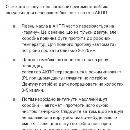
Отже, що стосується загальних рекомендацій, які
актуальні для переважної більшості авто з АКПП:
Рівень масла в АКПП часто перевіряється на
«гарячу». Це означає, що не тільки двигун, але і
коробка повинна бути прогріта до робочих
температур. Для повного прогріву «автомата»
потрібно проїхати близько 20-25 км
Далі автомобіль встановлюється на рівну
площадку,
селектор АКПП переводиться в режим «паркінг»
(P), при цьому двигун глушити не потрібно.
Двигуну потрібно дати попрацювати на холостих
3-5 хвилин.
Потім необхідно витягнути масляний щуп
коробки — автомат і протерти його сухою
чистою ганчіркою. Слідкуйте за тим, щоб на щупі
не залишилося ворсу або якого-небудь іншого
сміття. Після цього щуп потрібно повторно
вставити до упору на 5 сек. і знову витягти.