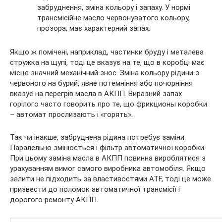
забруднення, зміна кольору і запаху. У нормі
трансмісійне масло червонуватого кольору,
прозора, має характерний запах.
Якщо ж помічені, наприклад, частинки бруду і металева
стружка на щупі, тоді це вказує на те, що в коробці має
місце значний механічний знос. Зміна кольору рідини з
червоного на бурий, явне потемніння або почорніння
вказує на перегрів масла в АКПП. Виразний запах
горілого часто говорить про те, що фрикционы коробки
– автомат прослизають і «горять».
Так чи інакше, забруднена рідина потребує заміни.
Паралельно змінюється і фільтр автоматичної коробки.
При цьому заміна масла в АКПП повинна вироблятися з
урахуванням вимог самого виробника автомобіля. Якщо
залити не підходить за властивостями ATF, тоді це може
призвести до поломок автоматичної трансмісії і
дорогого ремонту АКПП.