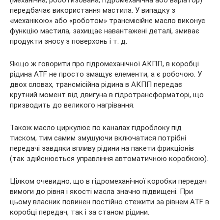
(механічна, роботизована, гідромеханічна або варіатор)
передбачає використання мастила. У випадку з
«механікою» або «роботом» трансмісійне масло виконує
функцію мастила, захищає навантажені деталі, змиває
продукти зносу з поверхонь і т. д.
Якщо ж говорити про гідромеханічної АКПП, в коробці
рідина ATF не просто змащує елементи, а є робочою. У
двох словах, трансмісійна рідина в АКПП передає
крутний момент від двигуна в гідротрансформаторі, що
призводить до великого нагрівання.
Також масло циркулює по каналах гідроблоку під
тиском, тим самим змушуючи включатися потрібні
передачі завдяки впливу рідини на пакети фрикціонів
(так здійснюється управління автоматичною коробкою).
Цілком очевидно, що в гідромеханічної коробки передач
вимоги до рівня і якості масла значно підвищені. При
цьому власник повинен постійно стежити за рівнем ATF в
коробці передач, так і за станом рідини.