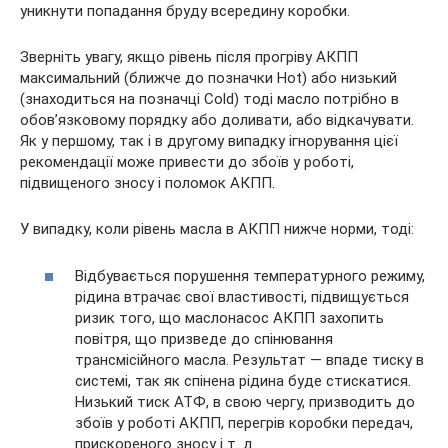
уникнути попадання бруду всередину коробки.
Зверніть увагу, якщо рівень після прогріву АКПП
максимальний (ближче до позначки Hot) або низький
(знаходиться на позначці Cold) тоді масло потрібно в
обов’язковому порядку або доливати, або відкачувати.
Як у першому, так і в другому випадку ігнорування цієї
рекомендації може привести до збоїв у роботі,
підвищеного зносу і поломок АКПП.
У випадку, коли рівень масла в АКПП нижче норми, тоді:
Відбувається порушення температурного режиму,
рідина втрачає свої властивості, підвищується
ризик того, що маслонасос АКПП захопить
повітря, що призведе до спінювання
трансмісійного масла. Результат — впаде тиску в
системі, так як спінена рідина буде стискатися.
Низький тиск АТФ, в свою чергу, призводить до
збоїв у роботі АКПП, перегрів коробки передач,
прискореного зносу і т. д.