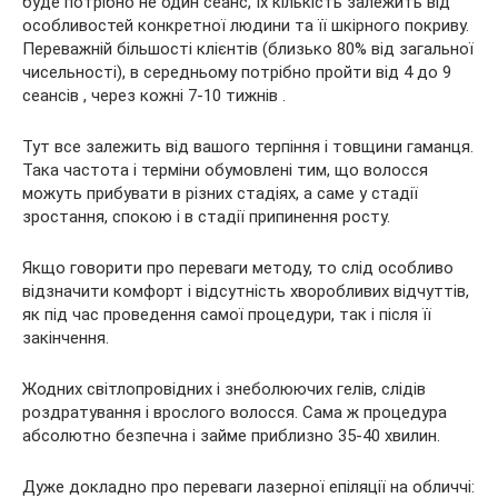
буде потрібно не один сеанс, їх кількість залежить від
особливостей конкретної людини та її шкірного покриву.
Переважній більшості клієнтів (близько 80% від загальної
чисельності), в середньому потрібно пройти від 4 до 9
сеансів , через кожні 7-10 тижнів .
Тут все залежить від вашого терпіння і товщини гаманця.
Така частота і терміни обумовлені тим, що волосся
можуть прибувати в різних стадіях, а саме у стадії
зростання, спокою і в стадії припинення росту.
Якщо говорити про переваги методу, то слід особливо
відзначити комфорт і відсутність хворобливих відчуттів,
як під час проведення самої процедури, так і після її
закінчення.
Жодних світлопровідних і знеболюючих гелів, слідів
роздратування і врослого волосся. Сама ж процедура
абсолютно безпечна і займе приблизно 35-40 хвилин.
Дуже докладно про переваги лазерної епіляції на обличчі: