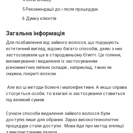
5 Рекомендації до і після процедури
6 Думку клієнтів
Загальна інформація
Для позбавлення від зайвого волосся, що порушують
естетичний вигляд, відомо багато способів, деякі з них
застосовували ще в стародавньому Єгипті. Це гоління,
висмикування і видалення із застосуванням
різноманітних липких складів , наприклад, таких як
смужки, покриті воском.
Але всі ці методи болючі і малоефективні. А якщо справа
стосується особи, то взагалі їх застосування ставиться
під великий сумнів.
Сучасні способи видалення зайвого волосся були
доступні лише для обраних. Зараз високотехнологічні
процедури стали доступні . Мова йде про метод епіляції
з використанням лазера.