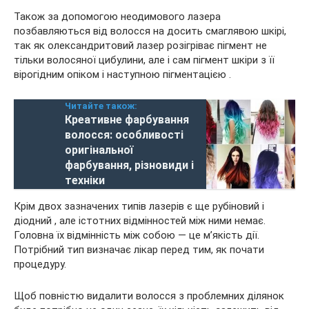
Також за допомогою неодимового лазера
позбавляються від волосся на досить смаглявою шкірі,
так як олександритовий лазер розігріває пігмент не
тільки волосяної цибулини, але і сам пігмент шкіри з її
вірогідним опіком і наступною пігментацією .
Читайте також:
Креативне фарбування
волосся: особливості
оригінальної
фарбування, різновиди і
техніки
Крім двох зазначених типів лазерів є ще рубіновий і
діодний , але істотних відмінностей між ними немає.
Головна їх відмінність між собою — це м’якість дії.
Потрібний тип визначає лікар перед тим, як почати
процедуру.
Щоб повністю видалити волосся з проблемних ділянок