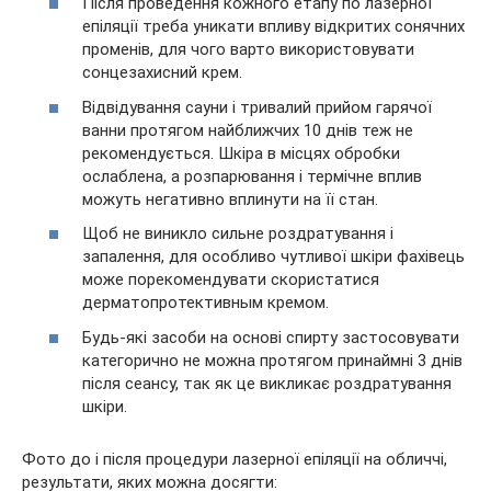
Після проведення кожного етапу по лазерної
епіляції треба уникати впливу відкритих сонячних
променів, для чого варто використовувати
сонцезахисний крем.
Відвідування сауни і тривалий прийом гарячої
ванни протягом найближчих 10 днів теж не
рекомендується. Шкіра в місцях обробки
ослаблена, а розпарювання і термічне вплив
можуть негативно вплинути на її стан.
Щоб не виникло сильне роздратування і
запалення, для особливо чутливої шкіри фахівець
може порекомендувати скористатися
дерматопротективным кремом.
Будь-які засоби на основі спирту застосовувати
категорично не можна протягом принаймні 3 днів
після сеансу, так як це викликає роздратування
шкіри.
Фото до і після процедури лазерної епіляції на обличчі,
результати, яких можна досягти: