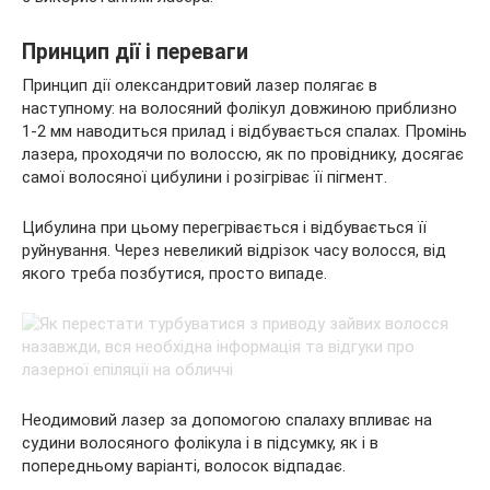
Принцип дії і переваги
Принцип дії олександритовий лазер полягає в
наступному: на волосяний фолікул довжиною приблизно
1-2 мм наводиться прилад і відбувається спалах. Промінь
лазера, проходячи по волоссю, як по провіднику, досягає
самої волосяної цибулини і розігріває її пігмент.
Цибулина при цьому перегрівається і відбувається її
руйнування. Через невеликий відрізок часу волосся, від
якого треба позбутися, просто випаде.
Неодимовий лазер за допомогою спалаху впливає на
судини волосяного фолікула і в підсумку, як і в
попередньому варіанті, волосок відпадає.