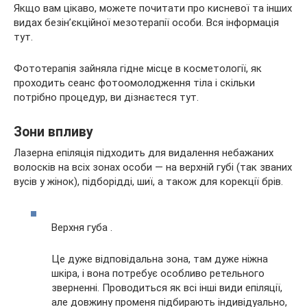
Якщо вам цікаво, можете почитати про кисневої та інших
видах безін’єкційної мезотерапії особи. Вся інформація
тут.
Фототерапія зайняла гідне місце в косметології, як
проходить сеанс фотоомолодження тіла і скільки
потрібно процедур, ви дізнаєтеся тут.
Зони впливу
Лазерна епіляція підходить для видалення небажаних
волосків на всіх зонах особи — на верхній губі (так званих
вусів у жінок), підборідді, шиї, а також для корекції брів.
Верхня губа .
Це дуже відповідальна зона, там дуже ніжна
шкіра, і вона потребує особливо ретельного
зверненні. Проводиться як всі інші види епіляції,
але довжину променя підбирають індивідуально,