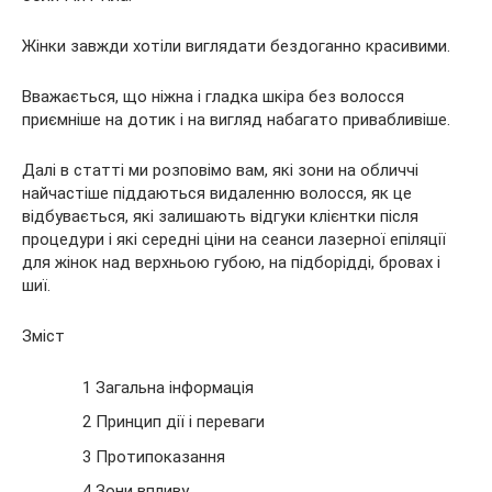
Жінки завжди хотіли виглядати бездоганно красивими.
Вважається, що ніжна і гладка шкіра без волосся
приємніше на дотик і на вигляд набагато привабливіше.
Далі в статті ми розповімо вам, які зони на обличчі
найчастіше піддаються видаленню волосся, як це
відбувається, які залишають відгуки клієнтки після
процедури і які середні ціни на сеанси лазерної епіляції
для жінок над верхньою губою, на підборідді, бровах і
шиї.
Зміст
1 Загальна інформація
2 Принцип дії і переваги
3 Протипоказання
4 Зони впливу