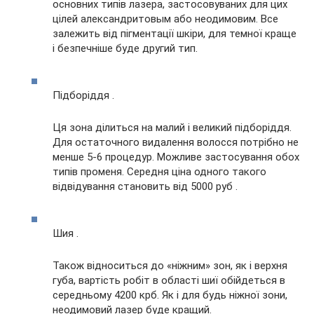
основних типів лазера, застосовуваних для цих
цілей александритовым або неодимовим. Все
залежить від пігментації шкіри, для темної краще
і безпечніше буде другий тип.
Підборіддя .
Ця зона ділиться на малий і великий підборіддя.
Для остаточного видалення волосся потрібно не
менше 5-6 процедур. Можливе застосування обох
типів променя. Середня ціна одного такого
відвідування становить від 5000 руб .
Шия .
Також відноситься до «ніжним» зон, як і верхня
губа, вартість робіт в області шиї обійдеться в
середньому 4200 крб. Як і для будь ніжної зони,
неодимовий лазер буде кращий.