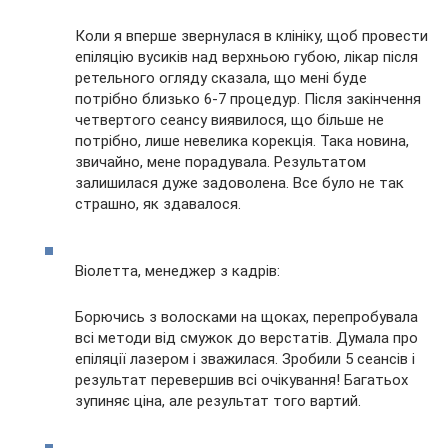
Коли я вперше звернулася в клініку, щоб провести
епіляцію вусиків над верхньою губою, лікар після
ретельного огляду сказала, що мені буде
потрібно близько 6-7 процедур. Після закінчення
четвертого сеансу виявилося, що більше не
потрібно, лише невелика корекція. Така новина,
звичайно, мене порадувала. Результатом
залишилася дуже задоволена. Все було не так
страшно, як здавалося.
Віолетта, менеджер з кадрів:
Борючись з волосками на щоках, перепробувала
всі методи від смужок до верстатів. Думала про
епіляції лазером і зважилася. Зробили 5 сеансів і
результат перевершив всі очікування! Багатьох
зупиняє ціна, але результат того вартий.