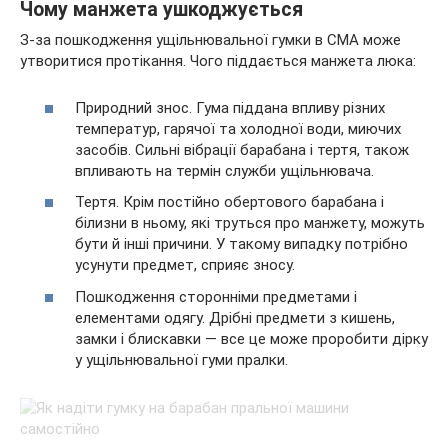
Чому манжета ушкоджується
З-за пошкодження ущільнювальної гумки в СМА може
утворитися протікання. Чого піддається манжета люка:
Природний знос. Гума піддана впливу різних
температур, гарячої та холодної води, миючих
засобів. Сильні вібрації барабана і тертя, також
впливають на термін служби ущільнювача.
Тертя. Крім постійно обертового барабана і
білизни в ньому, які труться про манжету, можуть
бути й інші причини. У такому випадку потрібно
усунути предмет, сприяє зносу.
Пошкодження сторонніми предметами і
елементами одягу. Дрібні предмети з кишень,
замки і блискавки — все це може проробити дірку
у ущільнювальної гуми пралки.