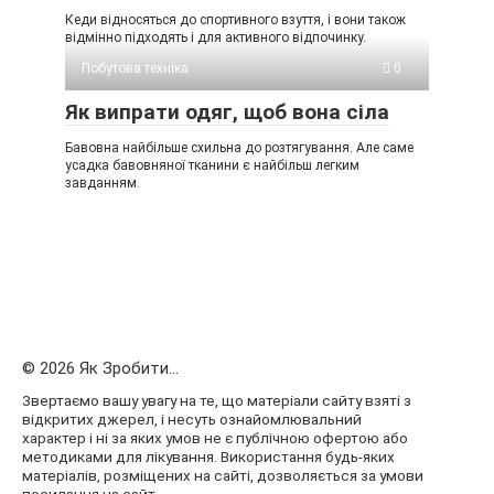
Кеди відносяться до спортивного взуття, і вони також
відмінно підходять і для активного відпочинку.
Побутова техніка
0
Як випрати одяг, щоб вона сіла
Бавовна найбільше схильна до розтягування. Але саме
усадка бавовняної тканини є найбільш легким
завданням.
© 2026 Як Зробити...
Звертаємо вашу увагу на те, що матеріали сайту взяті з
відкритих джерел, і несуть ознайомлювальний
характер і ні за яких умов не є публічною офертою або
методиками для лікування. Використання будь-яких
матеріалів, розміщених на сайті, дозволяється за умови
посилання на сайт.