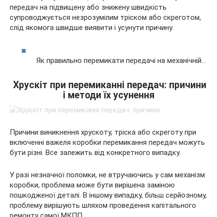
передач на підвищену або знижену швидкість
супроводжується незрозумілим тріском або скреготом,
слід якомога швидше виявити і усунути причину.
Як правильно перемикати передачі на механічній…
Хрускіт при перемиканні передач: причини
і методи їх усунення
Причини виникнення хрускоту, тріска або скреготу при
включенні важеля коробки перемикання передач можуть
бути різні. Все залежить від конкретного випадку.
У разі незначної поломки, не втручаючись у сам механізм
коробки, проблема може бути вирішена заміною
пошкодженої деталі. В іншому випадку, більш серйозному,
проблему вирішують шляхом проведення капітального
ремонту самої МКПП.