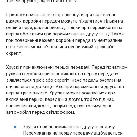
такі як хрускіт, скрегіт або тріск.
Причому найчастіше сторонні звуки при включенні
важеля коробки передач можуть з’являтися тільки на
одній з передач, наприклад, тільки при перемиканні на
першу або тільки при перемиканні на другу і т. д. Також
при поверненні важеля коробки передач у нейтральне
положення може з’являтися неприємний тріск або
скрегіт.
Хрускіт при включенні першої передачі. Перед початком
руху автомобіля при перемиканні на першу передачу
з’являється тріск або скрегіт, наче педаль зчеплення
вичавлена не до кінця. Але при перемиканні з другої на
першу тріск зникає. Хрускіт може проявлятися при
включенні першої передачі з другої, тобто під час
зниження швидкості, наприклад, при гальмуванні
автомобіля перед світлофором.
Хрускіт при перемиканні на другу передачу.
Перемикання на першу передачу відбувається