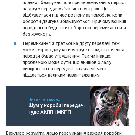
плавно і безшумно, але при перемиканні з першої
на другу передачу з’являється тріск. Це
відбувається під час розгону автомобіля, коли
обороти двигуна збільшуються. Причому всі інші
передачі на будь-яких оборотах перемикаються
без хрускоту.
Перемикання з третьої на другу передачі теж
може супроводжуватися хрускотом, включення
передач буває утрудненим. Так чи інакше,
проблемою може бути, що вийшов з ладу
синхронізатор передачі, так як елемент
піддається великим навантаженням.
Читайте також:
Шум у коробці передач:
гуде АКПП і МКПП
Важливо розуміти, якщо перемикання важеля коробки