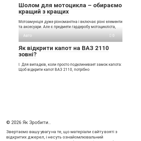
Шолом для мотоцикла – обираємо
кращий з кращих
Мотоамуніція дуже різноманітна і включає різні елементи
та аксесуари. Але є предмети гардеробу мотоцикліста,
Авто
0
Як відкрити капот на ВАЗ 2110
зовні?
I. Для випадків, коли просто подклинивает замок капота:
Щоб відкрити капот ВАЗ 2110, потрібно
© 2026 Як Зробити...
Звертаємо вашу увагу на те, що матеріали сайту взяті з
відкритих джерел, і несуть ознайомлювальний