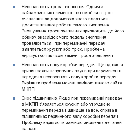
Несправність троса зчеплення. Одним з
найважливіших елементів автомобіля є трос
зчеплення, за допомогою якого вдається
досягти плавної роботи самого зчеплення.
Зношування троса зчеплення призводить до його
обриву, внаслідок чого педаль зчеплення
провалюється і при перемиканні передач
з’являється хрускіт або тріск. Проблема
вирішується шляхом заміни троса зчеплення.
Несправність валу коробки передач. Ще однією з
причин появи неприємних звуків при перемиканні
передач є несправність валу коробки передач.
Вирішити проблему можна заміною даного сайту
МКПП.
Знос підшипників. Якщо при перемиканні передач
в МКПП з’являється хрускіт або утруднене
перемикання передач, швидше за все, справа в
підшипниках первинного валу коробки передач.
Проблему вирішують заміною зношених деталей
на нові.