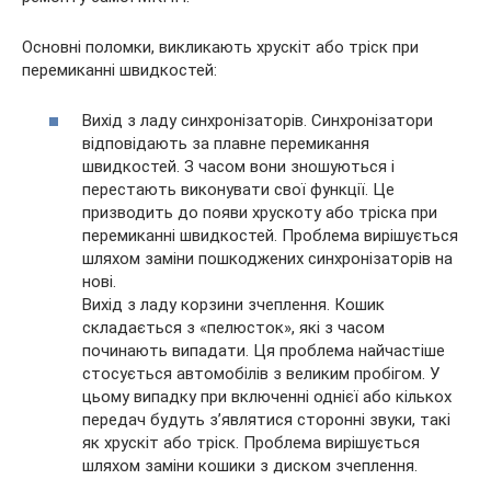
Основні поломки, викликають хрускіт або тріск при
перемиканні швидкостей:
Вихід з ладу синхронізаторів. Синхронізатори
відповідають за плавне перемикання
швидкостей. З часом вони зношуються і
перестають виконувати свої функції. Це
призводить до появи хрускоту або тріска при
перемиканні швидкостей. Проблема вирішується
шляхом заміни пошкоджених синхронізаторів на
нові.
Вихід з ладу корзини зчеплення. Кошик
складається з «пелюсток», які з часом
починають випадати. Ця проблема найчастіше
стосується автомобілів з великим пробігом. У
цьому випадку при включенні однієї або кількох
передач будуть з’являтися сторонні звуки, такі
як хрускіт або тріск. Проблема вирішується
шляхом заміни кошики з диском зчеплення.