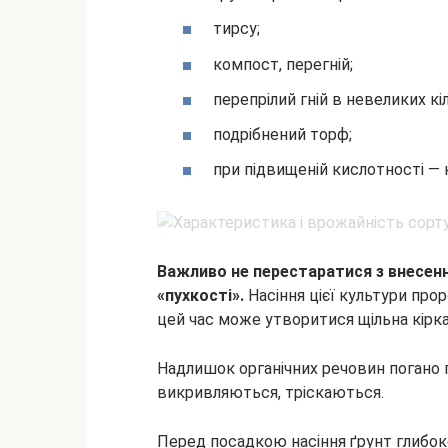
тирсу;
компост, перегній;
перепрілий гній в невеликих кі
подрібнений торф;
при підвищеній кислотності —
Важливо не перестаратися з внесенн
«пухкості».
Насіння цієї культури про
цей час може утворитися щільна кірк
Надлишок органічних речовин погано 
викривляються, тріскаються.
Перед посадкою насіння ґрунт глибо