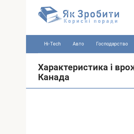
Перейти
до
вмісту
Hi-Tech
Авто
Господарство
Характеристика і вро
Канада