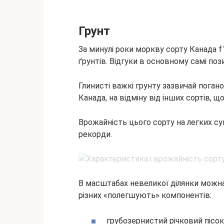
Грунт
За минулі роки моркву сорту Канада f
ґрунтів. Відгуки в основному самі поз
Глинисті важкі грунту зазвичай поган
Канада, на відміну від інших сортів, щ
Врожайність цього сорту на легких суг
рекорди.
В масштабах невеликої ділянки можна
різних «полегшують» компонентів:
грубозернистий річковий пісок