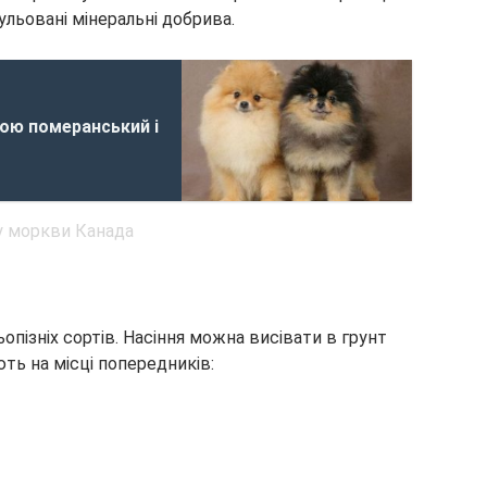
льовані мінеральні добрива.
ою померанський і
опізніх сортів. Насіння можна висівати в грунт
ють на місці попередників: