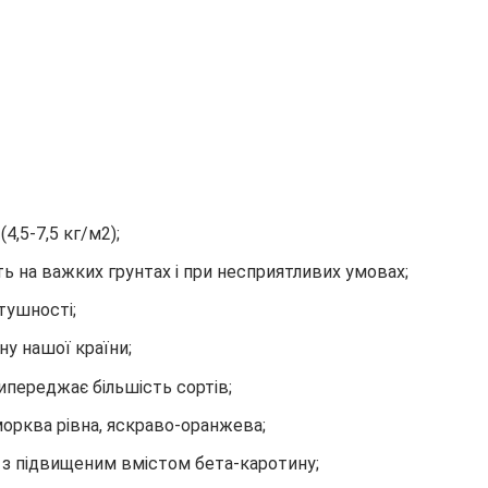
4,5-7,5 кг/м2);
ть на важких грунтах і при несприятливих умовах;
тушності;
ну нашої країни;
випереджає більшість сортів;
морква рівна, яскраво-оранжева;
, з підвищеним вмістом бета-каротину;