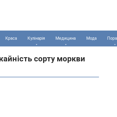
Краса
Кулінарія
Медицина
Мода
Пора
жайність сорту моркви