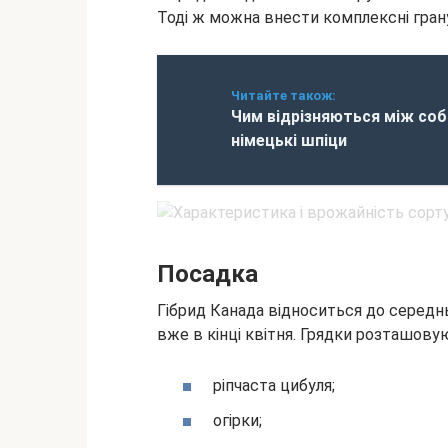
Тоді ж можна внести комплексні грану
Читайте також:
Чим відрізняються між соб
німецькі шпіци
Посадка
Гібрид Канада відноситься до середнь
вже в кінці квітня. Грядки розташову
ріпчаста цибуля;
огірки;