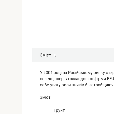
Зміст
У 2001 році на Російському ринку ста
селекціонерів голландської фірми BEJ
себе увагу овочівників багатообіцяю
Зміст
Грунт