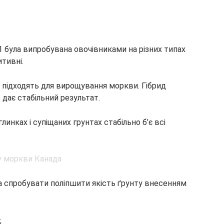
1 була випробувана овочівниками на різних типах
итивні.
о підходять для вирощування моркви. Гібрид
о дає стабільний результат.
линках і супіщаних грунтах стабільно б’є всі
 спробувати поліпшити якість ґрунту внесенням
;