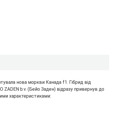
ртувала нова моркви Канада f1. Гібрид від
O ZADEN b.v. (Бейо Заден) відразу привернув до
чими характеристиками: