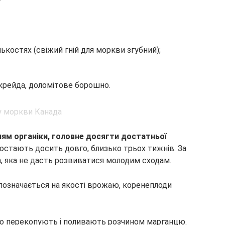
лькостях (свіжий гній для моркви згубний);
 крейда, доломітове борошно.
ям органіки, головне досягти достатньої
ростають досить довго, близько трьох тижнів. За
а, яка не дасть розвиватися молодим сходам.
позначається на якості врожаю, коренеплоди
ко перекопують і поливають розчином марганцю.