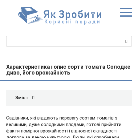
Перейти
до
вмісту
Пошук:
Характеристика і опис сорти томата Солодке
диво, його врожайність
Зміст
Садівники, які віддають перевагу сортам томатів з
великими, дуже солодкими плодами, готові прийняти
факти помірної врожайності і відносної складності
догляду за даною культурою. Люди, які спробували