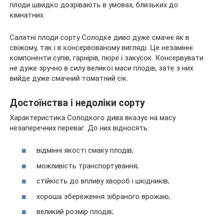
плоди швидко дозрівають в умовах, близьких до
кімнатних.
Салатні плоди сорту Солодке диво дуже смачні як в
свіжому, так і в консервованому вигляді. Це незамінні
компоненти супів, гарнірів, пюре і закусок. Консервувати
не дуже зручно в силу великої маси плодів, зате з них
вийде дуже смачний томатний сік.
Достоїнства і недоліки сорту
Характеристика Солодкого дива вказує на масу
незаперечних переваг. До них відносять:
відмінні якості смаку плодів;
можливість транспортування;
стійкість до впливу хвороб і шкідників;
хороша збереження зібраного врожаю;
великий розмір плодів;