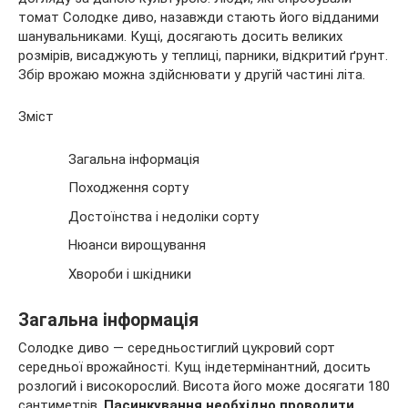
томат Солодке диво, назавжди стають його відданими
шанувальниками.
Кущі, досягають досить великих
розмірів, висаджують у теплиці, парники, відкритий ґрунт.
Збір врожаю можна здійснювати у другій частині літа.
Зміст
Загальна інформація
Походження сорту
Достоїнства і недоліки сорту
Нюанси вирощування
Хвороби і шкідники
Загальна інформація
Солодке диво — середньостиглий цукровий сорт
середньої врожайності. Кущ індетермінантний, досить
розлогий і високорослий. Висота його може досягати 180
сантиметрів.
Пасинкування необхідно проводити