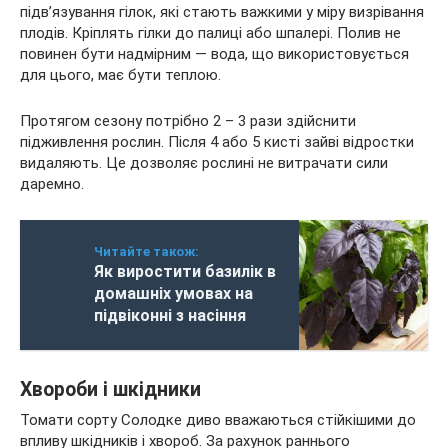
підв’язування гілок, які стають важкими у міру визрівання
плодів. Кріплять гілки до палиці або шпалері. Полив не
повинен бути надмірним — вода, що використовується
для цього, має бути теплою.
Протягом сезону потрібно 2 – 3 рази здійснити
підживлення рослин. Після 4 або 5 кисті зайві відростки
видаляють. Це дозволяє рослині не витрачати сили
даремно.
Читайте також:
Як виростити базилік в
домашніх умовах на
підвіконні з насіння
Хвороби і шкідники
Томати сорту Солодке диво вважаються стійкішими до
впливу шкідників і хвороб. За рахунок раннього