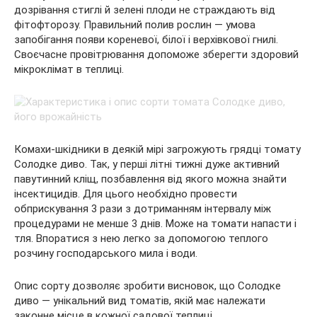
дозрівання стиглі й зелені плоди не страждають від
фітофторозу. Правильний полив рослин — умова
запобігання появи кореневої, білої і верхівкової гнилі.
Своєчасне провітрювання допоможе зберегти здоровий
мікроклімат в теплиці.
Комахи-шкідники в деякій мірі загрожують грядці томату
Солодке диво. Так, у перші літні тижні дуже активний
павутинний кліщ, позбавлення від якого можна знайти
інсектицидів. Для цього необхідно провести
обприскування 3 рази з дотриманням інтервалу між
процедурами не менше 3 днів. Може на томати напасти і
тля. Впоратися з нею легко за допомогою теплого
розчину господарського мила і води.
Опис сорту дозволяє зробити висновок, що Солодке
диво — унікальний вид томатів, якій має належати
законне місце в кожної садової теплиці.