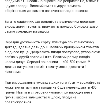
плоди мають несильно вираженою ребристістю, м’ясисті
і дуже солодкі. Високий вміст цукру в томатах
зберігається до самого закінчення плодоношення.
Багато садівники, що володіють величезним досвідом
вирощування томатів, вважають помідор Солодке диво
самим солодким виглядом.
Середня урожайність сорту. Культура при грамотному
догляді здатна дати до 10 великих примірником томатів
з одного куща. Дозрівають плоди поступово, утворюючи
зав’язі у другій половині літа. Великий розмір плодів
часом дивує. Середні показники — 400-500 грамів. У
деяких ситуаціях розмір томату може досягати 1
кілограма.
При вирощуванні в умовах відкритого ґрунту врожайність
може знизитися, вага плодів не буде перевищувати 400
грамів. Навіть в стресових умовах (при вирощуванні в
грунті) шкірка залишається цілою, плоди не
розтріскуються.