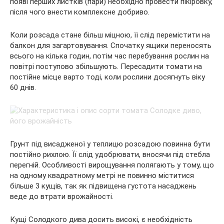
появі перших листків (пари) необхідно провести пікіровку,
після чого внести комплексне добриво.
Коли розсада стане більш міцною, її слід перемістити на
балкон для загартовування. Спочатку ящики переносять
всього на кілька годин, потім час перебування рослин на
повітрі поступово збільшують. Пересадити томати на
постійне місце варто тоді, коли рослини досягнуть віку
60 днів.
Грунт під висадженої у теплицю розсадою повинна бути
постійно рихлою. Її слід удобрювати, вносячи під стебла
перегній. Особливості вирощування полягають у тому, що
на одному квадратному метрі не повинно міститися
більше 3 кущів, так як підвищена густота насаджень
веде до втрати врожайності.
Кущі Солодкого дива досить високі, є необхідність