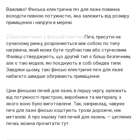
Важливо! Фінська електрична піч для лазні повинна
володіти певною потужністю, яка залежить від розміру
приміщення і напруги в мережі.
Печі, присутні на
сучасному ринку, розрізняються між собою по типу
нагрівача, який може бути трубчастим або стрічковим.
Фахівці стверджують, що другий тип є більш безпечним,
але є такі моделі, які поєднують в собі обидва типи.
Завдяки цьому, такі фінські електричні печі для лазні
набагато швидше обігрівають приміщення.
Ціни фінських печей для лазні, в першу чергу, залежать
від потужності пристрою, виробника та матеріалу, з
якого воно було виготовлене. Так, наприклад, чавунні
печі для лазні фінські коштують трохи дорожче, ніж
металеві. А про іншому типі печей для лазень — цегляних
печах, можна прочитати тут.