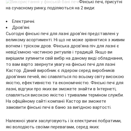
Фінські печі, присутні
на сучасному ринку, поділяються на 2 види:
Електричні.
Дров’яні.
Сьогодні фінські печі для лазні дров’яні представлені у
великому асортименті. Ні що не може зрівнятися з живим
вогнем і тріском дров. Фінська дров’яна піч для лазні є
невід’ємною частиною ритуалів і традицій. Якщо ви
вирішили зупинити свій вибір на даному виді обладнання,
то вам варто звернути увагу на фінські печі для лазні
Кастор. Даний виробник є лідером серед виробників
дров’яних печей, які славляться по всьому світу високою
якістю, ефективністю та економічністю. Фінські печі для
лазні, відгуки про яких ви зможете знайти в Інтернеті,
славляться високою якістю і тривалим терміном служби.
На офіційному сайті компанії Кастор ви зможете
замовити фінські печі в баню за вигідною вартості.
Належної уваги заслуговують і їх електричні побратими,
які володіють своїми перевагами, серед яких: