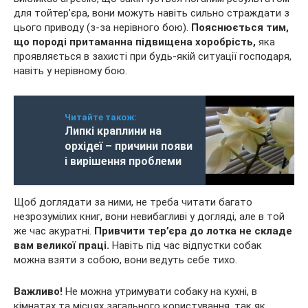
для тойтер’єра, вони можуть навіть сильно страждати з
цього приводу (з-за нерівного бою).
Пояснюється тим,
що породі притаманна підвищена хоробрість,
яка
проявляється в захисті при будь-якій ситуації господаря,
навіть у нерівному бою.
Читайте також:
Липкі краплини на
орхідеї – причини появи
і вирішення проблеми
Щоб доглядати за ними, не треба читати багато
незрозумілих книг, вони невибагливі у догляді, але в той
же час акуратні.
Привчити тер’єра до лотка не складе
вам великої праці.
Навіть під час відпустки собак
можна взяти з собою, вони ведуть себе тихо.
Важливо!
Не можна утримувати собаку на кухні, в
кімнатах та місцях загального користування, так як