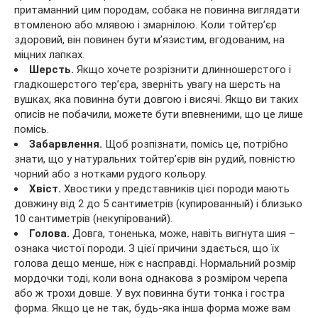
притаманний цим породам, собака не повинна виглядати
втомленою або млявою і змарнілою. Коли тойтер’єр
здоровий, він повинен бути м’язистим, вгодованим, на
міцних лапках.
Шерсть.
Якщо хочете розрізнити длинношерстого і
гладкошерстого тер’єра, зверніть увагу на шерсть на
вушках, яка повинна бути довгою і висячі. Якщо ви таких
описів не побачили, можете бути впевненими, що це лише
помісь.
Забарвлення.
Щоб розпізнати, помісь це, потрібно
знати, що у натуральних тойтер’єрів він рудий, повністю
чорний або з нотками рудого кольору.
Хвіст.
Хвостики у представників цієї породи мають
довжину від 2 до 5 сантиметрів (купированный) і близько
10 сантиметрів (некупірований).
Голова.
Довга, тоненька, може, навіть вигнута шия –
ознака чистої породи. З цієї причини здається, що їх
голова дещо менше, ніж є насправді. Нормальний розмір
мордочки тоді, коли вона однакова з розміром черепа
або ж трохи довше. У вух повинна бути тонка і гостра
форма. Якщо це не так, будь-яка інша форма може вам