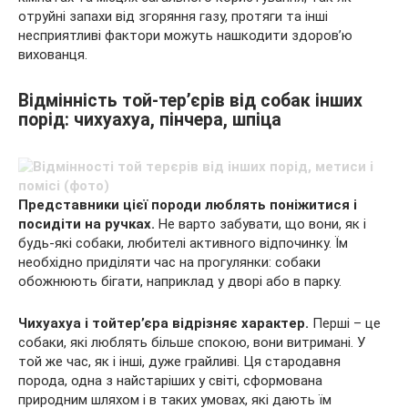
отруйні запахи від згоряння газу, протяги та інші
несприятливі фактори можуть нашкодити здоров’ю
вихованця.
Відмінність той-тер’єрів від собак інших
порід: чихуахуа, пінчера, шпіца
Представники цієї породи люблять поніжитися і
посидіти на ручках.
Не варто забувати, що вони, як і
будь-які собаки, любителі активного відпочинку. Їм
необхідно приділяти час на прогулянки: собаки
обожнюють бігати, наприклад у дворі або в парку.
Чихуахуа і тойтер’єра відрізняє характер.
Перші – це
собаки, які люблять більше спокою, вони витримані. У
той же час, як і інші, дуже грайливі. Ця стародавня
порода, одна з найстаріших у світі, сформована
природним шляхом і в таких умовах, які дають їм