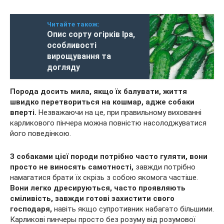
Читайте також:
Опис сорту огірків Іра,
особливості
вирощування та
догляду
Порода досить мила, якщо їх балувати, життя
швидко перетвориться на кошмар, адже собаки
вперті.
Незважаючи на це, при правильному вихованні
карликового пінчера можна повністю насолоджуватися
його поведінкою.
З собаками цієї породи потрібно часто гуляти, вони
просто не виносять самотності,
завжди потрібно
намагатися брати їх скрізь з собою якомога частіше.
Вони легко дресируються, часто проявляють
сміливість, завжди готові захистити свого
господаря,
навіть якщо супротивник набагато більшими.
Карликові пинчеры просто без розуму від розумової