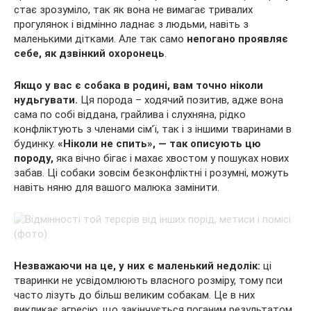
стає зрозуміло, так як вона не вимагає тривалих
прогулянок і відмінно ладнає з людьми, навіть з
маленькими дітками. Але так само
непогано проявляє
себе, як дзвінкий охоронець
.
Якщо у вас є собака в родині, вам точно ніколи
нудьгувати.
Ця порода – ходячий позитив, адже вона
сама по собі віддана, грайлива і слухняна, рідко
конфліктують з членами сім’ї, так і з іншими тваринами в
будинку.
«Ніколи не спить», — так описують цю
породу,
яка вічно бігає і махає хвостом у пошуках нових
забав. Ці собаки зовсім безконфліктні і розумні, можуть
навіть няню для вашого малюка замінити.
Незважаючи на це, у них є маленький недолік:
ці
тваринки не усвідомлюють власного розміру, тому пси
часто лізуть до більш великим собакам. Це в них
викликає агресію, що закінчується поганим результатом