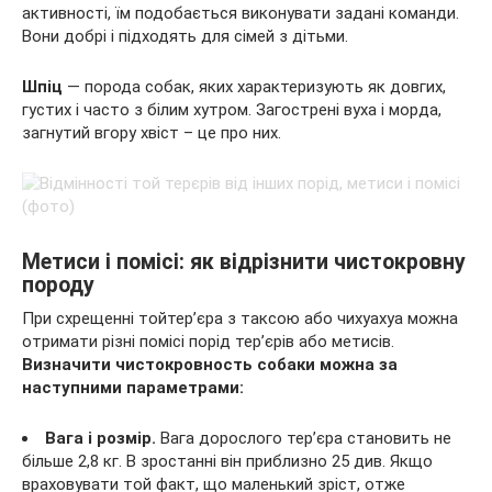
активності, їм подобається виконувати задані команди.
Вони добрі і підходять для сімей з дітьми.
Шпіц
— порода собак, яких характеризують як довгих,
густих і часто з білим хутром. Загострені вуха і морда,
загнутий вгору хвіст – це про них.
Метиси і помісі: як відрізнити чистокровну
породу
При схрещенні тойтер’єра з таксою або чихуахуа можна
отримати різні помісі порід тер’єрів або метисів.
Визначити чистокровность собаки можна за
наступними параметрами:
Вага і розмір.
Вага дорослого тер’єра становить не
більше 2,8 кг. В зростанні він приблизно 25 див. Якщо
враховувати той факт, що маленький зріст, отже