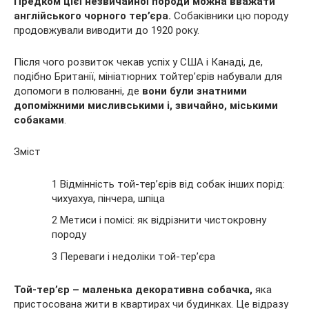
Предком цієї незвичайної породи можна вважати
англійського чорного тер’єра.
Собаківники цю породу
продовжували виводити до 1920 року.
Після чого розвиток чекав успіх у США і Канаді, де,
подібно Британії, мініатюрних тойтер’єрів набували для
допомоги в полюванні, де
вони
були знатними
допоміжними мисливськими і, звичайно, міськими
собаками
.
Зміст
1 Відмінність той-тер’єрів від собак інших порід:
чихуахуа, пінчера, шпіца
2 Метиси і помісі: як відрізнити чистокровну
породу
3 Переваги і недоліки той-тер’єра
Той-тер’єр – маленька декоративна собачка,
яка
пристосована жити в квартирах чи будинках. Це відразу