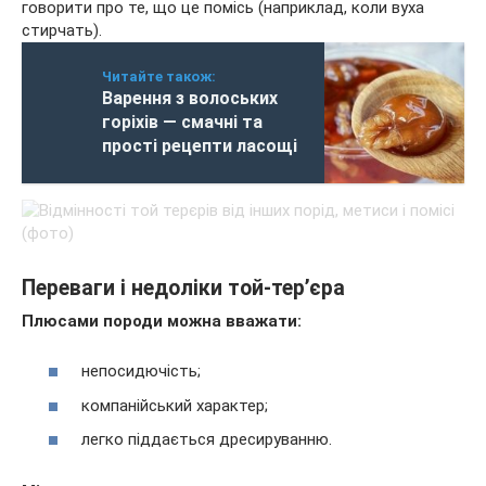
говорити про те, що це помісь (наприклад, коли вуха
стирчать).
Читайте також:
Варення з волоських
горіхів — смачні та
прості рецепти ласощі
Переваги і недоліки той-тер’єра
Плюсами породи можна вважати:
непосидючість;
компанійський характер;
легко піддається дресируванню.