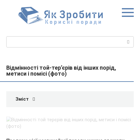
Перейти
до
вмісту
Пошук:
Відмінності той-тер’єрів від інших порід,
метиси і помісі (фото)
Зміст