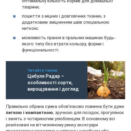
оптимальну кількість кормів для домашньої
тварини;
пошиття з міцних і довговічних тканин, з
додатковим зміцненням швів спеціальною
ниткою;
можливість прання в пральних машинах будь-
якого типу без втрати кольору, форми і
функціональності.
Читайте також:
Цибуля Радар –
особливості сорти,
вирощування і догляд
Правильно обрана сумка обов’язково повинна бути дуже
легкою і компактною
, зручною для поїздок, прогулянок
і занять з чотириногим улюбленцем. В основному всі
реалізовані на вітчизняному ринку аксесуари
представлені моделями з кліпсою і карабіном або