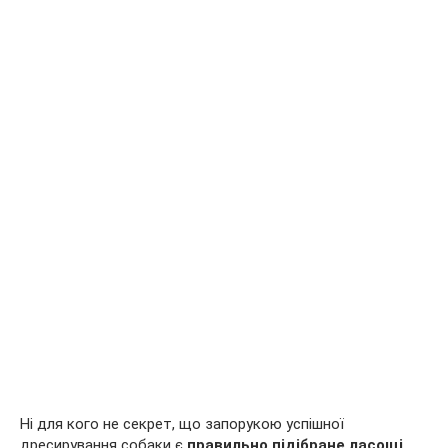
Ні для кого не секрет, що запорукою успішної
дресирування собаки є
правильно підібране ласощі
.