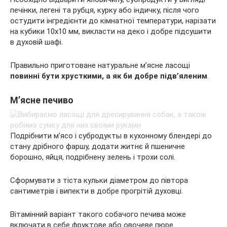
печінки, легені та рубця, курку або індичку, після чого
остудити інгредієнти до кімнатної температури, нарізати
на кубики 10х10 мм, викласти на деко і добре підсушити
в духовій шафі.
Правильно приготоване натуральне м’ясне ласощі
повинні бути хрусткими, а як би добре підв’яленим
.
М’ясне печиво
Подрібнити м’ясо і субродукты в кухонному блендері до
стану дрібного фаршу, додати житнє й пшеничне
борошно, яйця, подрібнену зелень і трохи солі.
Сформувати з тіста кульки діаметром до півтора
сантиметрів і випекти в добре прогрітій духовці.
Вітамінний варіант такого собачого печива може
включати в себе фруктове або овочеве пюре.