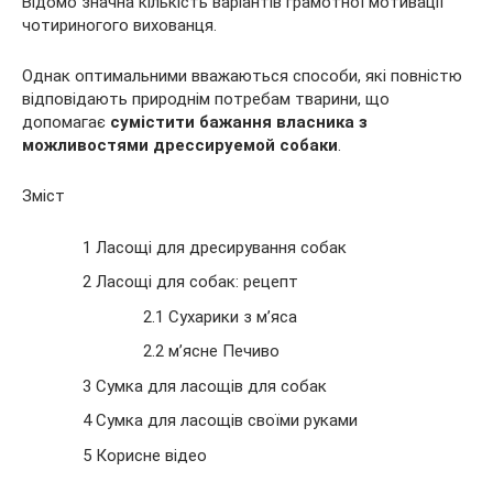
Відомо значна кількість варіантів грамотної мотивації
чотириногого вихованця.
Однак оптимальними вважаються способи, які повністю
відповідають природнім потребам тварини, що
допомагає
сумістити бажання власника з
можливостями дрессируемой собаки
.
Зміст
1
Ласощі для дресирування собак
2 Ласощі для собак: рецепт
2.1 Сухарики з м’яса
2.2 м’ясне Печиво
3 Сумка для ласощів для собак
4 Сумка для ласощів своїми руками
5 Корисне відео