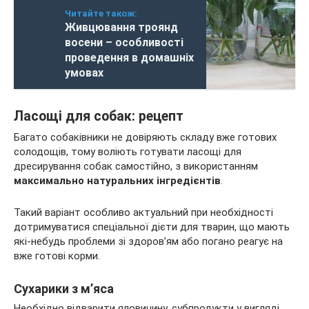
Читайте також:
Живцювання троянд
восени – особливості
проведення в домашніх
умовах
Ласощі для собак: рецепт
Багато собаківники не довіряють складу вже готових
солодощів, тому воліють готувати ласощі для
дресирування собак самостійно, з використанням
максимально натуральних інгредієнтів
.
Такий варіант особливо актуальний при необхідності
дотримуватися спеціальної дієти для тварин, що мають
які-небудь проблеми зі здоров’ям або погано реагує на
вже готові корми.
Сухарики з м’яса
Необхідно відварити яловичину, субпродукти у вигляді