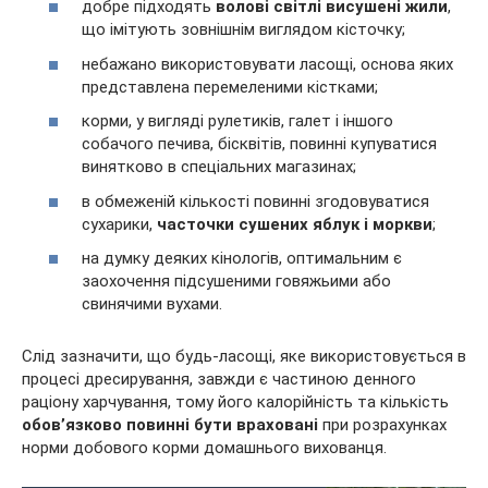
добре підходять
волові світлі висушені жили
,
що імітують зовнішнім виглядом кісточку;
небажано використовувати ласощі, основа яких
представлена перемеленими кістками;
корми, у вигляді рулетиків, галет і іншого
собачого печива, бісквітів, повинні купуватися
винятково в спеціальних магазинах;
в обмеженій кількості повинні згодовуватися
сухарики,
часточки сушених яблук і моркви
;
на думку деяких кінологів, оптимальним є
заохочення підсушеними говяжьими або
свинячими вухами.
Слід зазначити, що будь-ласощі, яке використовується в
процесі дресирування, завжди є частиною денного
раціону харчування, тому його калорійність та кількість
обов’язково повинні бути враховані
при розрахунках
норми добового корми домашнього вихованця.