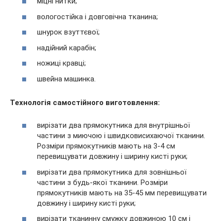
міцні нитки;
вологостійка і довговічна тканина;
шнурок взуттєвої;
надійний карабін;
ножиці кравці;
швейна машинка.
Технологія самостійного виготовлення:
вирізати два прямокутника для внутрішньої
частини з миючою і швидковисихаючої тканини.
Розміри прямокутників мають на 3-4 см
перевищувати довжину і ширину кисті руки;
вирізати два прямокутника для зовнішньої
частини з будь-якої тканини. Розміри
прямокутників мають на 35-45 мм перевищувати
довжину і ширину кисті руки;
вирізати тканинну смужку довжиною 10 см і