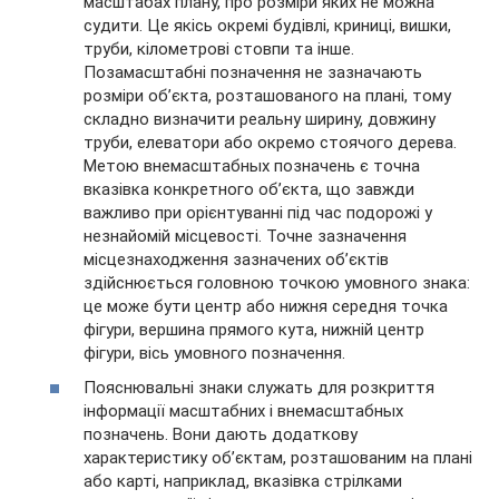
масштабах плану, про розміри яких не можна
судити. Це якісь окремі будівлі, криниці, вишки,
труби, кілометрові стовпи та інше.
Позамасштабні позначення не зазначають
розміри об’єкта, розташованого на плані, тому
складно визначити реальну ширину, довжину
труби, елеватори або окремо стоячого дерева.
Метою внемасштабных позначень є точна
вказівка конкретного об’єкта, що завжди
важливо при орієнтуванні під час подорожі у
незнайомій місцевості. Точне зазначення
місцезнаходження зазначених об’єктів
здійснюється головною точкою умовного знака:
це може бути центр або нижня середня точка
фігури, вершина прямого кута, нижній центр
фігури, вісь умовного позначення.
Пояснювальні знаки служать для розкриття
інформації масштабних і внемасштабных
позначень. Вони дають додаткову
характеристику об’єктам, розташованим на плані
або карті, наприклад, вказівка стрілками