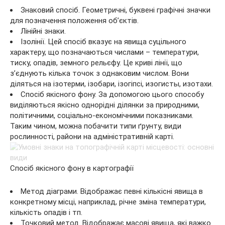
Знаковий спосіб. Геометричні, буквені графічні значки
для позначення положення об’єктів.
Лінійні знаки.
Ізолінії. Цей спосіб вказує на явища суцільного
характеру, що позначаються числами – температури,
тиску, опадів, земного рельєфу. Це криві лінії, що
з’єднують кілька точок з однаковим числом. Вони
діляться на ізотерми, ізобари, ізогіпсі, изогисты, изотахи.
Спосіб якісного фону. За допомогою цього способу
виділяються якісно однорідні ділянки за природними,
політичними, соціально-економічними показниками.
Таким чином, можна побачити типи ґрунту, види
рослинності, райони на адміністративній карті.
Спосіб якісного фону в картографії
Метод діаграми. Відображає певні кількісні явища в
конкретному місці, наприклад, річне зміна температури,
кількість опадів і тп.
Точковий метод. Відображає масові явища, які важко