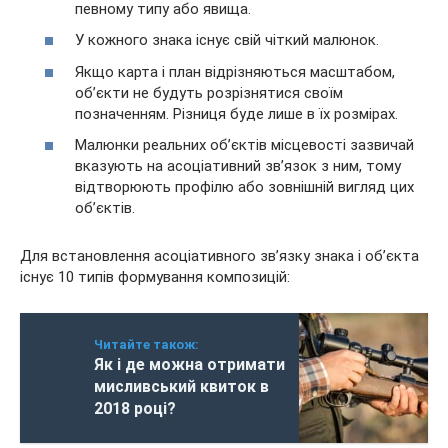
певному типу або явища.
У кожного знака існує свій чіткий малюнок.
Якщо карта і план відрізняються масштабом,
об’єкти не будуть розрізнятися своїм
позначенням. Різниця буде лише в їх розмірах.
Малюнки реальних об’єктів місцевості зазвичай
вказують на асоціативний зв’язок з ним, тому
відтворюють профілю або зовнішній вигляд цих
об’єктів.
Для встановлення асоціативного зв’язку знака і об’єкта
існує 10 типів формування композицій:
Читайте також:
Як і де можна отримати
мисливський квиток в
2018 році?