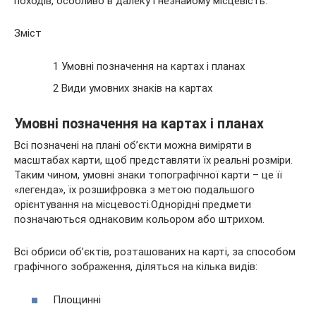
походів, особливо в далеку і незнайому місцевість.
Зміст
1 Умовні позначення на картах і планах
2 Види умовних знаків на картах
Умовні позначення на картах і планах
Всі позначені на плані об’єкти можна виміряти в
масштабах карти, щоб представляти їх реальні розміри.
Таким чином, умовні знаки топографічної карти – це її
«легенда», їх розшифровка з метою подальшого
орієнтування на місцевості.Однорідні предмети
позначаються однаковим кольором або штрихом.
Всі обриси об’єктів, розташованих на карті, за способом
графічного зображення, діляться на кілька видів:
Площинні