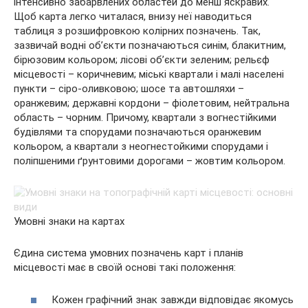
інтенсивно забарвлених областей до менш яскравих.
Щоб карта легко читалася, внизу неї наводиться
таблиця з розшифровкою колірних позначень. Так,
зазвичай водні об’єкти позначаються синім, блакитним,
бірюзовим кольором; лісові об’єкти зеленим; рельєф
місцевості – коричневим; міські квартали і малі населені
пункти – сіро-оливковою; шосе та автошляхи –
оранжевим; державні кордони – фіолетовим, нейтральна
область – чорним. Причому, квартали з вогнестійкими
будівлями та спорудами позначаються оранжевим
кольором, а квартали з неогнестойкими спорудами і
поліпшеними ґрунтовими дорогами – жовтим кольором.
Умовні знаки на картах
Єдина система умовних позначень карт і планів
місцевості має в своїй основі такі положення:
Кожен графічний знак завжди відповідає якомусь