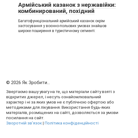
Армійський казанок з нержавійки:
комбинирований, похідний
Багатофункціональний армійський казанок окрім
застосування у воєнно-польових умовах знайшов
широке поширення в туристичному сегменті:
© 2026 Як Зробити...
Звертаємо вашу увагу на те, що матеріали сайту взяті з
відкритих джерел, і несуть ознайомлювальний
характер і ні за яких умов не є публічною офертою або
методиками для лікування. Використання будь-яких
матеріалів, розміщених на сайті, дозволяється за умови
посилання на сайт.
Зворотній зв’язок
|
Політика конфіденційності