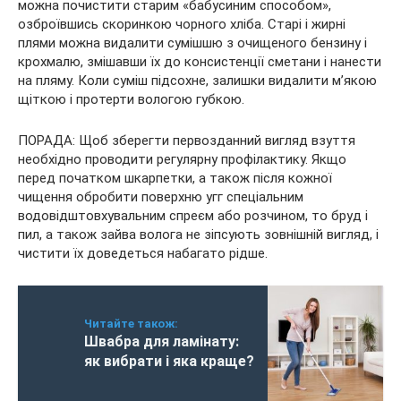
можна почистити старим «бабусиним способом»,
озброївшись скоринкою чорного хліба. Старі і жирні
плями можна видалити сумішшю з очищеного бензину і
крохмалю, змішавши їх до консистенції сметани і нанести
на пляму. Коли суміш підсохне, залишки видалити м’якою
щіткою і протерти вологою губкою.
ПОРАДА: Щоб зберегти первозданний вигляд взуття
необхідно проводити регулярну профілактику. Якщо
перед початком шкарпетки, а також після кожної
чищення обробити поверхню угг спеціальним
водовідштовхувальним спреєм або розчином, то бруд і
пил, а також зайва волога не зіпсують зовнішній вигляд, і
чистити їх доведеться набагато рідше.
Читайте також:
Швабра для ламінату:
як вибрати і яка краще?