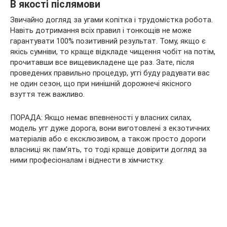
В якості післямови
Звичайно догляд за угами копітка і трудомістка робота.
Навіть дотримання всіх правил і тонкощів не може
гарантувати 100% позитивний результат. Тому, якщо є
якісь сумніви, то краще відкладе чищення чобіт на потім,
прочитавши все вищевикладене ще раз. Зате, після
проведених правильно процедур, уггі буду радувати вас
не один сезон, що при нинішній дорожнечі якісного
взуття теж важливо.
ПОРАДА: Якщо немає впевненості у власних силах,
модель угг дуже дорога, вони виготовлені з екзотичних
матеріалів або є ексклюзивом, а також просто дороги
власниці як пам’ять, то тоді краще довірити догляд за
ними професіоналам і віднести в хімчистку.