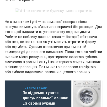
Не є винятком і уггі — на замшевої поверхні після
прогулянки можуть з’явитися неприємні білі розводи. Для
того щоб видалити їх, уггі спочатку слід висушити.
Робити це поблизу джерел тепла — батареї, обігрівача
або печі, не варто, так як уггі можуть втратити форму
або огрубеть. Сушимо їх виключно при кімнатній
температурі до повного висихання. Після того, як чобітки
висохли місця розлучень, протираємо вологою губкою,
змоченою в розчині оцту і нашатирного спирту, змішаних
в рівних пропорціях. Потім чистою вологою ганчіркою
або губкою видаляємо залишки оцтового розчину.
Читайте також:
Як відремонтувати
двигун пральної машини
LG своїми руками