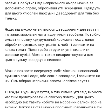
запахи. Позбутися від неприємного амбре можна за
допомогою спрею, обробивши уггі зсередини. Підійдуть
для цього улюблені парфуми і дезодорант для тіла без
тальку.
Якщо під рукою не виявилося дезодоранту для взуття,
то запах можна вигнати підручними засобами. Потрібно
змішати порівну кукурудзяний крохмаль і соду, даної
обробити сумішшю внутрішність чобіт і залишити на
кілька годин. Після треба струсити уггі і видалити
залишки суміші. Можна також використовувати для
цього вузьку насадку на пилосос.
Можна покласти всередину чобіт мішечок, наповнений
сумішшю солі і соди, або саші з лавандою, і залишити на
ніч. Сіль вбирає неприємні запахи і освіжає взуття.
ПОРАДА: Будь-яку взуття, а тим більше уггі слід якомога
частіше провітрювати на свіжому повітрі. Для цього
необхідно виставить чоботи на морозний балкон або на
вулицю. Влітку взуття можна просушит і перевірити в тіні,