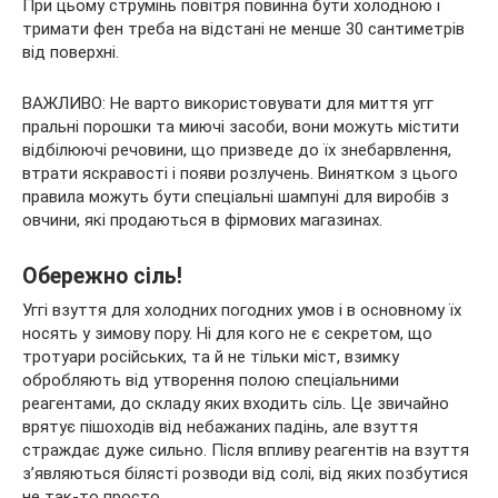
При цьому струмінь повітря повинна бути холодною і
тримати фен треба на відстані не менше 30 сантиметрів
від поверхні.
ВАЖЛИВО: Не варто використовувати для миття угг
пральні порошки та миючі засоби, вони можуть містити
відбілюючі речовини, що призведе до їх знебарвлення,
втрати яскравості і появи розлучень. Винятком з цього
правила можуть бути спеціальні шампуні для виробів з
овчини, які продаються в фірмових магазинах.
Обережно сіль!
Уггі взуття для холодних погодних умов і в основному їх
носять у зимову пору. Ні для кого не є секретом, що
тротуари російських, та й не тільки міст, взимку
обробляють від утворення полою спеціальними
реагентами, до складу яких входить сіль. Це звичайно
врятує пішоходів від небажаних падінь, але взуття
страждає дуже сильно. Після впливу реагентів на взуття
з’являються білясті розводи від солі, від яких позбутися
не так-то просто.