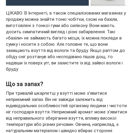
ЦІКАВО: В Інтернеті, а також спеціалізованих магазинах у
продажу можна знайти тонкі чобітки, схожі на бахіли,
виготовлені з тонкої гуми або силікону. Вони мають
досить симпатичний вигляд і різні забарвлення. Такі
«бахіли» не займають багато місця, їх можна покладе в
сумку і носити з собою. Але головне те, що вони
захищають взуття від вологи та бруду. Якщо раптом до
обіду сніг розтанув або несподівано пішов дощ, то
надівши їх поверх угг, ви захистите їх від зайвої вологи і
бруду.
Що за запах?
При тривалій шкарпетці у взутті може з’явитися
неприємний запах. Він не завжди залежить від
індивідуальних особливостей організму людини і чистоти
ніг господаря взуття. Неприємний аромат може з’явитися
від неправильного зберігання взуття, впливу високої
температури або різних речовин. Овчина, наприклад, є
натуральним матеріалом і швидко вбирає сторонні