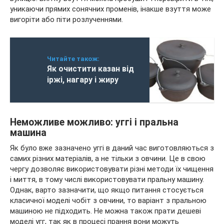
уникаючи прямих сонячних променів, інакше взуття може
вигоріти або піти розлученнями.
Читайте також:
Як очистити казан від
іржі, нагару і жиру
Неможливе можливо: уггі і пральна
машина
Як було вже зазначено уггі в даний час виготовляються з
самих різних матеріалів, а не тільки з овчини. Це в свою
чергу дозволяє використовувати різні методи їх чищення
і миття, в тому числі використовувати пральну машину.
Однак, варто зазначити, що якщо питання стосується
класичної моделі чобіт з овчини, то варіант з пральною
машиною не підходить. Не можна також прати дешеві
моделі угг, так як в процесі прання вони можуть