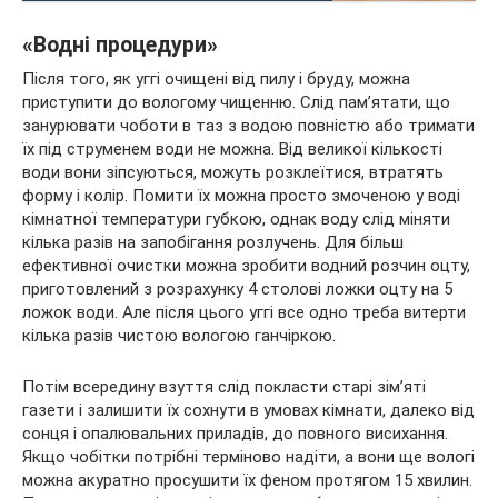
«Водні процедури»
Після того, як уггі очищені від пилу і бруду, можна
приступити до вологому чищенню. Слід пам’ятати, що
занурювати чоботи в таз з водою повністю або тримати
їх під струменем води не можна. Від великої кількості
води вони зіпсуються, можуть розклеїтися, втратять
форму і колір. Помити їх можна просто змоченою у воді
кімнатної температури губкою, однак воду слід міняти
кілька разів на запобігання розлучень. Для більш
ефективної очистки можна зробити водний розчин оцту,
приготовлений з розрахунку 4 столові ложки оцту на 5
ложок води. Але після цього уггі все одно треба витерти
кілька разів чистою вологою ганчіркою.
Потім всередину взуття слід покласти старі зім’яті
газети і залишити їх сохнути в умовах кімнати, далеко від
сонця і опалювальних приладів, до повного висихання.
Якщо чобітки потрібні терміново надіти, а вони ще вологі
можна акуратно просушити їх феном протягом 15 хвилин.