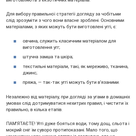
виготовляють з екзотичних матеріалів.
Для вибору правильної
стратегії догляду за чобітьми
слід зрозуміти з чого вони власне зроблені. Основними
матеріалами, з яких можуть бути виготовлені уггі, є:
овчина, служить класичним матеріалом для
виготовлення угг;
штучна замша та шкіра;
текстильні матеріали, такі, як мереживо, тканина,
джинс;
пряжа, — так-так уггі можуть бути в’язаними.
Незалежно від матеріалу, при догляді за угами в домашніх
умовах слід дотримуватися нехитрих правил, і чистити їх
правильно, в кілька етапів.
ПАМ’ЯТАЄТЕ! Уггі дуже бояться води, тому дощ, сльота і
мокрий сніг їм суворо протипоказані. Мало того, що