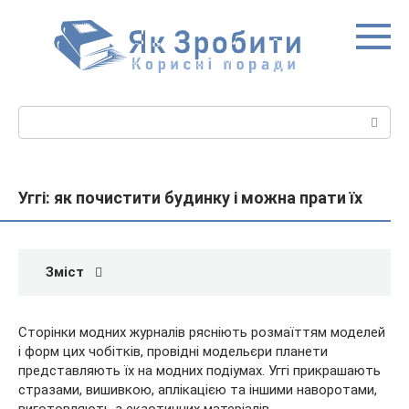
Перейти
до
вмісту
Пошук:
Уггі: як почистити будинку і можна прати їх
Зміст
Сторінки модних журналів рясніють розмаїттям моделей
і форм цих чобітків, провідні модельєри планети
представляють їх на модних подіумах. Уггі прикрашають
стразами, вишивкою, аплікацією та іншими наворотами,