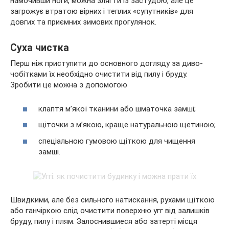
намочивши ноги, можна злягти із застудою, але це
загрожує втратою вірних і теплих «супутників» для
довгих та приємних зимових прогулянок.
Суха чистка
Перш ніж приступити до основного догляду за диво-
чобітками їх необхідно очистити від пилу і бруду.
Зробити це можна з допомогою
клаптя м’якої тканини або шматочка замші;
щіточки з м’якою, краще натуральною щетиною;
спеціальною гумовою щіткою для чищення
замші.
Швидкими, але без сильного натискання, рухами щіткою
або ганчіркою слід очистити поверхню угг від залишків
бруду, пилу і плям. Залоснившиеся або затерті місця