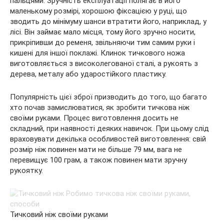
пальцями. Зручність експлуатації полягає в його
маленькому розмірі, хорошою фіксацією у руці, що
зводить до мінімуму шанси втратити його, наприклад, у
лісі. Він займає мало місця, тому його зручно носити,
прикріпивши до ременя, звільняючи тим самим руки і
кишені для іншої поклажі. Клинок тичкового ножа
виготовляється з високолегованої сталі, а рукоять з
дерева, металу або ударостійкого пластику.
Популярність цієї зброї призводить до того, що багато
хто почав замислюватися, як зробити тичкова ніж
своїми руками. Процес виготовлення досить не
складний, при наявності деяких навичок. При цьому слід
враховувати декілька особливостей виготовлення: свій
розмір ніж повинен мати не більше 79 мм, вага не
перевищує 100 грам, а також повинен мати зручну
рукоятку.
Тичковий ніж своїми руками