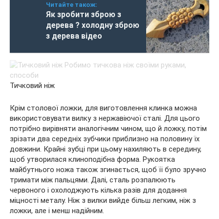
Читайте також:
Як зробити зброю з
дерева ? холодну зброю
з дерева відео
Тичковий ніж
Крім столової ложки, для виготовлення клинка можна
використовувати вилку з нержавіючої сталі. Для цього
потрібно вирівняти аналогічним чином, що й ложку, потім
зрізати два середніх зубчики приблизно на половину їх
довжини. Крайні зубці при цьому нахиляють в середину,
щоб утворилася клиноподібна форма. Рукоятка
майбутнього ножа також згинається, щоб її було зручно
тримати між пальцями. Далі, сталь розпалюють
червоного і охолоджують кілька разів для додання
міцності металу. Ніж з вилки вийде більш легким, ніж з
ложки, але і менш надійним.