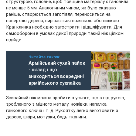
структурою, головне, щоб товщина матеріалу становила
не менше 5 мм. Аналогічним чином, як було сказано
раніше, створюється заготівля, переноситься на
поверхню дерева, вирізається ножівкою або пилкою.
Краї клинка необхідно загострити і відшліфувати. Для
самооборони в умовах дикої природи такий ніж цілком
підійде.
Читайте також:
Армійський сухий пайок
- склад і що
знаходиться всередині
армійського сухпайка
Звичайний ніж можна зробити з усього, що є під рукою,
зробленого з міцного металу: ножівки, напилка,
гайкового ключа і т. д. Рукоятку легко виготовити з
дерева, шкіри, мотузки, будь тканини.