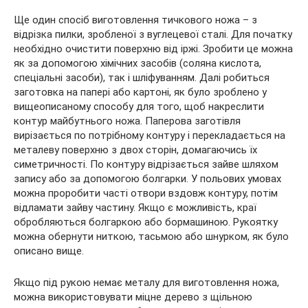
Ще один спосіб виготовлення тичкового ножа – з
відрізка пилки, зробленої з вуглецевої сталі. Для початку
необхідно очистити поверхню від іржі. Зробити це можна
як за допомогою хімічних засобів (соляна кислота,
спеціальні засоби), так і шліфуванням. Далі робиться
заготовка на папері або картоні, як було зроблено у
вищеописаному способу для того, щоб накреслити
контур майбутнього ножа. Паперова заготівля
вирізається по потрібному контуру і перекладається на
металеву поверхню з двох сторін, домагаючись їх
симетричності. По контуру відрізається зайве шляхом
запису або за допомогою болгарки. У польових умовах
можна проробити часті отвори вздовж контуру, потім
відламати зайву частину. Якщо є можливість, краї
обробляються болгаркою або бормашиною. Рукоятку
можна обернути ниткою, тасьмою або шнурком, як було
описано вище.
Якщо під рукою немає металу для виготовлення ножа,
можна використовувати міцне дерево з щільною