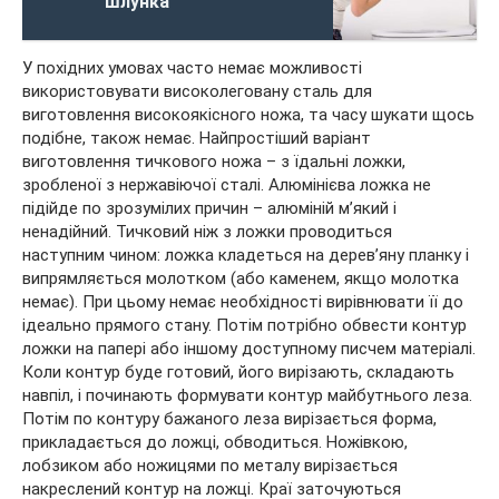
шлунка
У похідних умовах часто немає можливості
використовувати високолеговану сталь для
виготовлення високоякісного ножа, та часу шукати щось
подібне, також немає. Найпростіший варіант
виготовлення тичкового ножа – з їдальні ложки,
зробленої з нержавіючої сталі. Алюмінієва ложка не
підійде по зрозумілих причин – алюміній м’який і
ненадійний. Тичковий ніж з ложки проводиться
наступним чином: ложка кладеться на дерев’яну планку і
випрямляється молотком (або каменем, якщо молотка
немає). При цьому немає необхідності вирівнювати її до
ідеально прямого стану. Потім потрібно обвести контур
ложки на папері або іншому доступному писчем матеріалі.
Коли контур буде готовий, його вирізають, складають
навпіл, і починають формувати контур майбутнього леза.
Потім по контуру бажаного леза вирізається форма,
прикладається до ложці, обводиться. Ножівкою,
лобзиком або ножицями по металу вирізається
накреслений контур на ложці. Краї заточуються