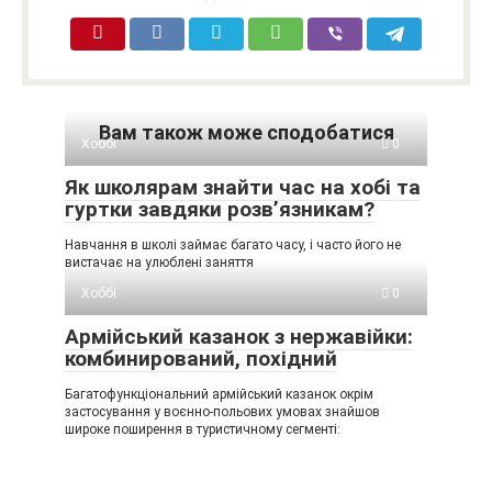
Вам також може сподобатися
Хоббі
0
Як школярам знайти час на хобі та
гуртки завдяки розв’язникам?
Навчання в школі займає багато часу, і часто його не
вистачає на улюблені заняття
Хоббі
0
Армійський казанок з нержавійки:
комбинирований, похідний
Багатофункціональний армійський казанок окрім
застосування у воєнно-польових умовах знайшов
широке поширення в туристичному сегменті: