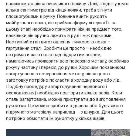
напилком до рівня невеликого нахилу. Далі, з відступом в
кілька сантиметрів від кінця ложки, треба зігнути
плоскогубцями її ручку. Повинна вийти рукоять
майбутнього ножа, він приймає форму літери «Т». на
цьому етапі необхідно приміряти ніж на предмет того,
наскільки він зручно лежить в руці і між пальцями.
Наступний етап виготовлення тичкового ножа –
гартування сталі. Зробити це просто – необхідно
потримати заготівлю над відкритим вогнем,
намагаючись прожарити всю поверхню металу, особливо
ріжучу частину і перехід до ручки. Хорошим показником
загартування є почервоніння металу, після цього
заготовку потрібно покласти в холодну воду або лід.
Подібну процедуру загартовування червоного і
охолодження) необхідно повторити кілька разів. Коли
сталь загартована, можна приступати до виготовлення
рукоятки. Це можна зробити з дерева або будь-якого
підручного матеріалу, наприклад – з шнурка. Для цього
потрібно обмотати їм рукоятку у кілька шарів.