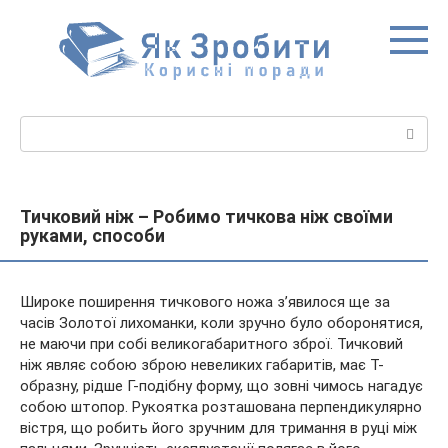
Перейти
до
вмісту
Пошук:
Тичковий ніж – Робимо тичкова ніж своїми
руками, способи
Широке поширення тичкового ножа з’явилося ще за
часів Золотої лихоманки, коли зручно було оборонятися,
не маючи при собі великогабаритного зброї. Тичковий
ніж являє собою зброю невеликих габаритів, має Т-
образну, рідше Г-подібну форму, що зовні чимось нагадує
собою штопор.
Рукоятка розташована перпендикулярно
вістря, що робить його зручним для тримання в руці між