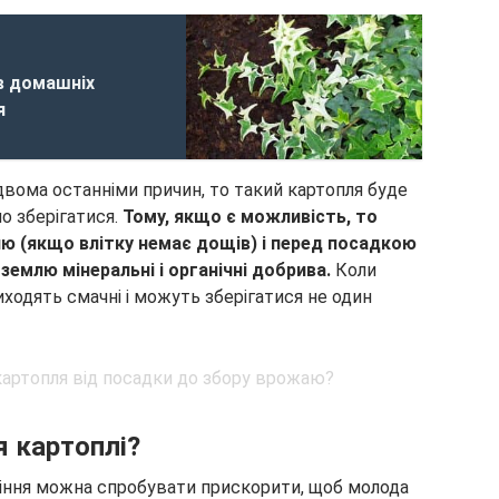
в домашніх
я
двома останніми причин, то такий картопля буде
о зберігатися.
Тому, якщо є можливість, то
ю (якщо влітку немає дощів) і перед посадкою
 землю мінеральні і органічні добрива.
Коли
ходять смачні і можуть зберігатися не один
я картоплі?
ітіння можна спробувати прискорити, щоб молода