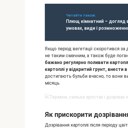
Читайте також:
Плющ кімнатний – догляд 
умовах, види і розмноженн
Якщо період вегетації скоротився за 
не таким смачним, а також буде поган
бажано регулярно поливати картопл
картоплі у відкритий грунт, внести в
достигають бульби вчасно, то вони ви
місяць.
Як прискорити дозріванн
Дозрівання картоплі після періоду цв