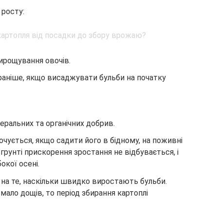
 росту:
вирощування овочів.
аніше, якщо висаджувати бульби на початку
неральних та органічних добрив.
очується, якщо садити його в бідному, на поживні
грунті прискорення зростання не відбувається, і
кої осені.
 на те, наскільки швидко виростають бульби.
 мало дощів, то період збирання картоплі