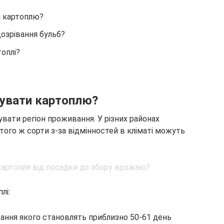
и картоплю?
дозрівання бульб?
оплі?
пувати картоплю?
вати регіон проживання. У різних районах
 того ж сорти з-за відмінностей в кліматі можуть
лі:
вання якого становлять приблизно 50-61 день