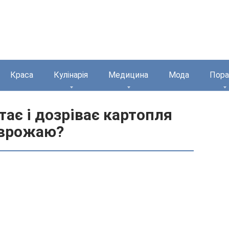
Краса
Кулінарія
Медицина
Мода
Пора
тає і дозріває картопля
 врожаю?