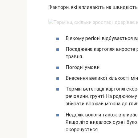
Фактори, які впливають на швидкість
В якому регіоні відбувається 
Посаджена картопля виросте р
травня.
Погодні умови.
Внесення великої кількості мі
Термін вегетації картоплі скор
речовини, грунті. На родючому 
збирати врожай можна до глибо
Недолік вологи також впливає
Якщо літо видалося сухе і було
скорочується.