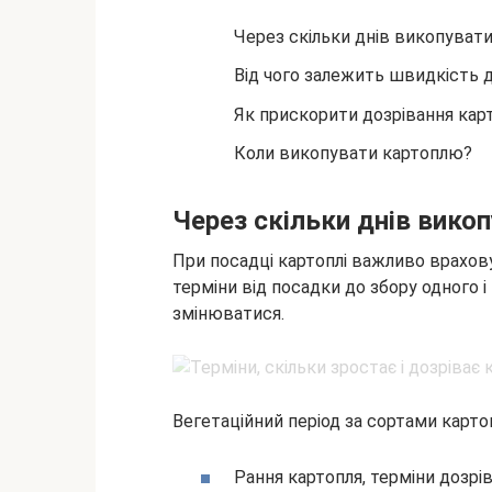
Через скільки днів викопуват
Від чого залежить швидкість 
Як прискорити дозрівання карт
Коли викопувати картоплю?
Через скільки днів вико
При посадці картоплі важливо врахову
терміни від посадки до збору одного і
змінюватися.
Вегетаційний період за сортами картоп
Рання картопля, терміни дозрі