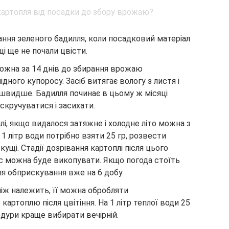
ання зеленого бадилля, коли посадковий матеріал
і ще не почали цвісти.
можна за 14 днів до збирання врожаю
ного купоросу. Засіб витягає вологу з листя і
 швидше. Бадилля починає в цьому ж місяці
кручуватися і засихати.
і, якщо видалося затяжне і холодне літо можна з
1 літр води потрібно взяти 25 гр, розвести
кущі. Стадії дозрівання картоплі після цього
ас можна буде викопувати. Якщо погода стоїть
ля обприскування вже на 6 добу.
ніж належить, її можна обробляти
ртоплю після цвітіння. На 1 літр теплої води 25
дури краще вибирати вечірній.