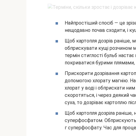
Найпростіший спосіб — це зріз
нещодавно почав сходити, і кущ
Щоб картопля дозрів раніше, 
обприскувати кущі розчином мід
термін стиглості бульб настає
покриватися бурими плямами, с
Прискорити дозрівання картопл
допомогою хлорату магнію. На 
хлорат у воді і обприскати ним 
скоротяться, і через деякий ч
суха, то дозріває картоплю піс
Щоб картопля дозріла раніше, 
суперфосфатом. Обприскують ка
г суперфосфату. Час для проце