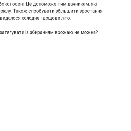
окої осені. Це допоможе тим дачникам, які
ріалу. Також спробувати збільшити зростання
видалося холодне і дощове літо.
і затягувати із збиранням врожаю не можна?