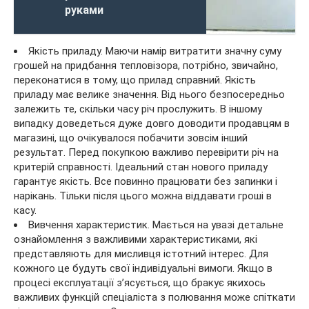
руками
Якість приладу. Маючи намір витратити значну суму
грошей на придбання тепловізора, потрібно, звичайно,
переконатися в тому, що прилад справний. Якість
приладу має велике значення. Від нього безпосередньо
залежить те, скільки часу річ прослужить. В іншому
випадку доведеться дуже довго доводити продавцям в
магазині, що очікувалося побачити зовсім інший
результат. Перед покупкою важливо перевірити річ на
критерій справності. Ідеальний стан нового приладу
гарантує якість. Все повинно працювати без запинки і
нарікань. Тільки після цього можна віддавати гроші в
касу.
Вивчення характеристик. Мається на увазі детальне
ознайомлення з важливими характеристиками, які
представляють для мисливця істотний інтерес. Для
кожного це будуть свої індивідуальні вимоги. Якщо в
процесі експлуатації з’ясується, що бракує якихось
важливих функцій спеціаліста з полювання може спіткати