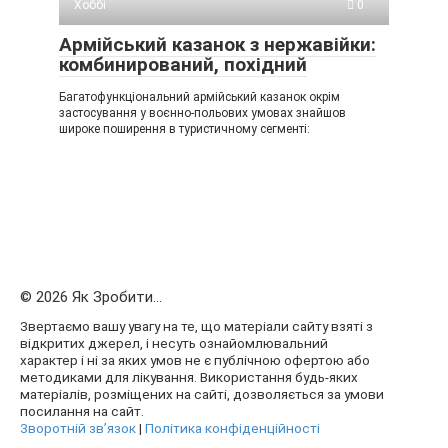
Хоббі
0
Армійський казанок з нержавійки:
комбинирований, похідний
Багатофункціональний армійський казанок окрім
застосування у воєнно-польових умовах знайшов
широке поширення в туристичному сегменті:
© 2026 Як Зробити...
Звертаємо вашу увагу на те, що матеріали сайту взяті з
відкритих джерел, і несуть ознайомлювальний
характер і ні за яких умов не є публічною офертою або
методиками для лікування. Використання будь-яких
матеріалів, розміщених на сайті, дозволяється за умови
посилання на сайт.
Зворотній зв’язок
|
Політика конфіденційності