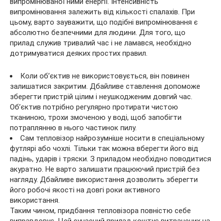
випромінюваної ними енергії. Інтенсивність
випромінювання залежить від кількості спалахів. При
цьому, варто зауважити, що подібні випромінювання є
абсолютно безпечними для людини. Для того, що
прилад служив тривалий час і не ламався, необхідно
дотримуватися деяких простих правил.
Коли об’єктив не використовується, він повинен
залишатися закритим. Дбайливе ставлення допоможе
зберегти пристрій цілим і неушкодженим довгий час.
Об’єктив потрібно регулярно протирати чистою
тканиною, трохи змоченою у воді, щоб запобігти
потраплянню в нього частинок пилу.
Сам тепловізор найрозумніше носити в спеціальному
футлярі або чохлі. Тільки так можна вберегти його від
падінь, ударів і тряски. З приладом необхідно поводитися
акуратно. Не варто залишати працюючий пристрій без
нагляду. Дбайливе використання дозволить зберегти
його робочі якості на довгі роки активного
використання.
Таким чином, придбання тепловізора повністю себе
виправдовує. Цей сучасний прилад коштує витрачених на