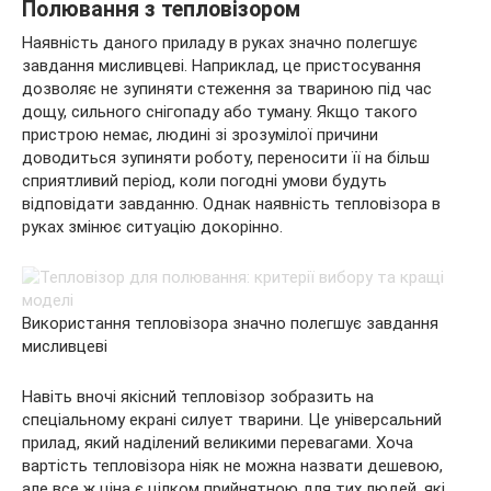
Полювання з тепловізором
Наявність даного приладу в руках значно полегшує
завдання мисливцеві. Наприклад, це пристосування
дозволяє не зупиняти стеження за твариною під час
дощу, сильного снігопаду або туману. Якщо такого
пристрою немає, людині зі зрозумілої причини
доводиться зупиняти роботу, переносити її на більш
сприятливий період, коли погодні умови будуть
відповідати завданню. Однак наявність тепловізора в
руках змінює ситуацію докорінно.
Використання тепловізора значно полегшує завдання
мисливцеві
Навіть вночі якісний тепловізор зобразить на
спеціальному екрані силует тварини. Це універсальний
прилад, який наділений великими перевагами. Хоча
вартість тепловізора ніяк не можна назвати дешевою,
але все ж ціна є цілком прийнятною для тих людей, які