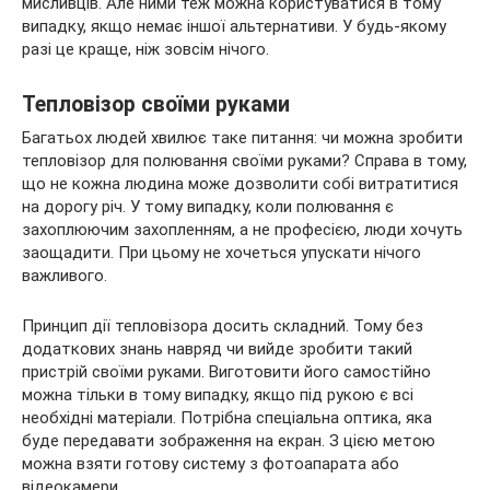
мисливців. Але ними теж можна користуватися в тому
випадку, якщо немає іншої альтернативи. У будь-якому
разі це краще, ніж зовсім нічого.
Тепловізор своїми руками
Багатьох людей хвилює таке питання: чи можна зробити
тепловізор для полювання своїми руками? Справа в тому,
що не кожна людина може дозволити собі витратитися
на дорогу річ. У тому випадку, коли полювання є
захоплюючим захопленням, а не професією, люди хочуть
заощадити. При цьому не хочеться упускати нічого
важливого.
Принцип дії тепловізора досить складний. Тому без
додаткових знань навряд чи вийде зробити такий
пристрій своїми руками. Виготовити його самостійно
можна тільки в тому випадку, якщо під рукою є всі
необхідні матеріали. Потрібна спеціальна оптика, яка
буде передавати зображення на екран. З цією метою
можна взяти готову систему з фотоапарата або
відеокамери.