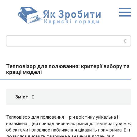
Перейти
до
вмісту
Пошук:
Тепловізор для полювання: критерії вибору та
кращі моделі
Зміст
Тепловізор для полювання – річ воістину унікальна і
незамінна. Цей прилад визначає різницю температури між
об’єктами і вловлює наближення цікавить примірника. Він
дозволяє виявити тварину на значній відстані (від