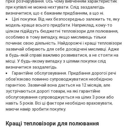
гірке розчарування. Ось чому вивченням характеристик
при купівлі не можна нехтувати. Слід заздалегідь
визначитися, що є бажаним придбанням, а що ні.
Цілі покупки. Від них безпосередньо залежить те, яку
модель краще всього придбати. Наприклад, кому-то
цілком підійдуть бюджетні тепловізори для полювання,
особливо в тому випадку, якщо мисливець тільки
починає свою діяльність. Найдорожчі і кращі тепловізори
зазвичай обирають для себе досвідчені мисливці. Адже
в будь-якій справі важливо розвиватися, а не стояти на
місці. У будь-якому випадку з цілями покупки слід
визначитися заздалегідь.
Гарантійне обслуговування. Придбання дорогої речі
обов’язково повинно супроводжуватися необхідною
гарантією. Зазвичай вона дається на 12 місяців, але
зустрічаються дорогі товари, на які гарантійне
обслуговування супроводжується на цілих 3 роки або
навіть 5 років. Всі ці фактори необхідно враховувати,
маючи намір зробити покупку.
Кращі тепловізори для полювання