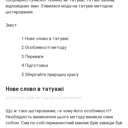
популярної сучасної техніки, як татуаж, то і він
зазнав
відповідних змін. З’явилася мода на татуаж методом
шотирования.
Зміст:
1 Нове слово в татуажі
2 Особливості методу
3 Переваги
4 Підготовка
5 Зберігайте природну красу
Нове слово в татуажі
Що ж таке шотирование, і в чому його особливості?
Необхідність виникнення цього методу виникла сама
собою. Сам по собі перманентний макіяж брів завжди був