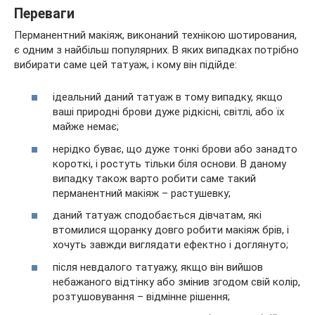
Переваги
Перманентний макіяж, виконаний технікою шотирования,
є одним з найбільш популярних. В яких випадках потрібно
вибирати саме цей татуаж, і кому він підійде:
ідеальний даний татуаж в тому випадку, якщо
ваші природні брови дуже рідкісні, світлі, або їх
майже немає;
нерідко буває, що дуже тонкі брови або занадто
короткі, і ростуть тільки біля основи. В даному
випадку також варто робити саме такий
перманентний макіяж – растушевку;
даний татуаж сподобається дівчатам, які
втомилися щоранку довго робити макіяж брів, і
хочуть завжди виглядати ефектно і доглянуто;
після невдалого татуажу, якщо він вийшов
небажаного відтінку або змінив згодом свій колір,
розтушовування – відмінне рішення;