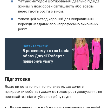
татуаж методом шотирования ідеально підійде
жінкам, у яких брови світлішають або зовсім
перестають рости з віком;
також цей метод хороший для виправлення і
корекції невдалих або непрофесійно виконаних
робіт.
Читайте також:
В рожевому тотал Look:
образ Джулії Робертс
привернув увагу
Підготовка
Якщо ви остаточно і точно знаєте, що хочете
прикрасити себе татуажем методом розтушовування, не
поспішайте, і підготуйте потрібну грунт.
Варто знати, що цей макіяж тримається на шкірі