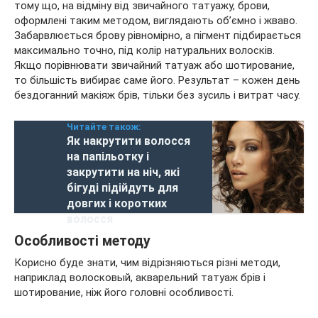
тому що, на відміну від звичайного татуажу, брови,
оформлені таким методом, виглядають об’ємно і жваво.
Забарвлюється брову рівномірно, а пігмент підбирається
максимально точно, під колір натуральних волосків.
Якщо порівнювати звичайний татуаж або шотирование,
то більшість вибирає саме його. Результат – кожен день
бездоганний макіяж брів, тільки без зусиль і витрат часу.
Читайте також:
Як накрутити волосся
на папільотку і
закрутити на ніч, які
бігуді підійдуть для
довгих і коротких
волосся
Особливості методу
Корисно буде знати, чим відрізняються різні методи,
наприклад волосковый, акварельний татуаж брів і
шотирование, ніж його головні особливості.