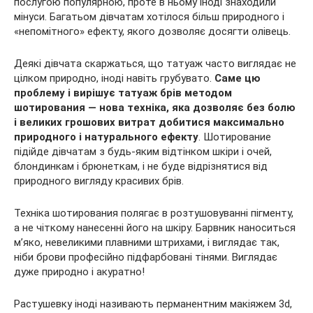
послугою популярною, проте в ньому іноді знаходили
мінуси. Багатьом дівчатам хотілося більш природного і
«непомітного» ефекту, якого дозволяє досягти олівець.
Деякі дівчата скаржаться, що татуаж часто виглядає не
цілком природно, іноді навіть грубувато.
Саме цю
проблему і вирішує татуаж брів методом
шотирования — нова техніка, яка дозволяє без болю
і великих грошових витрат добитися максимально
природного і натурального ефекту
. Шотирование
підійде дівчатам з будь-яким відтінком шкіри і очей,
блондинкам і брюнеткам, і не буде відрізнятися від
природного вигляду красивих брів.
Техніка шотирования полягає в розтушовуванні пігменту,
а не чіткому нанесенні його на шкіру. Барвник наноситься
м’яко, невеликими плавними штрихами, і виглядає так,
ніби брови професійно підфарбовані тінями. Виглядає
дуже природно і акуратно!
Растушевку іноді називають перманентним макіяжем 3d,