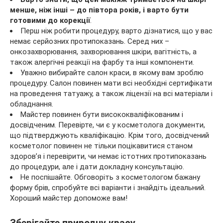
менше, ніж інші – до півтора років, і варто бути
готовими до корекції
.
Перш ніж робити процедуру, варто дізнатися, що у вас
немає серйозних протипоказань. Серед них –
онкозахворювання, захворювання шкіри, вагітність, а
також алергічні реакції на фарбу та інші компоненти.
Уважно вибирайте салон краси, в якому вам зроблю
процедуру. Салон повинен мати всі необхідні сертифікати
на проведення татуажу, а також ліцензії на всі матеріали і
обладнання.
Майстер повинен бути висококваліфікованим і
досвідченим. Перевірте, чи є у косметолога документи,
що підтверджують кваліфікацію. Крім того, досвідчений
косметолог повинен не тільки поцікавитися станом
здоров’я і перевірити, чи немає істотних протипоказань
до процедури, але і дати докладну консультацію.
Не поспішайте. Обговоріть з косметологом бажану
форму брів, спробуйте всі варіанти і знайдіть ідеальний.
Хороший майстер допоможе вам!