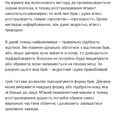
На відміну від волоскового методу, де промальовуються
окремі волоски, в техніці розтушовування пігмент
наноситься рівномірно, по всій лінії брів, і дуже м’яко
розтушовують. Немає «просвітів» і «прозорості», брова
виглядає нафарбованою, але дуже акуратно, м’яко і
природно.
В даній техніці найважливіше – правильно підібрати
відтінок. Він повинен ідеально збігатися з відтінком брів,
або, якщо дівчина хоче змінити їх колір, то доведеться
підфарбовувати. Волоски не потрібно буде вищипувати
або збривати, вони залишаються на своєму місці. За
рахунок цього вид брів – акуратний і дуже привабливий.
Цей татуаж дозволяє підкоригувати форму брів. Дівчина
може виправити невдалу форму, або підібрати нову, яка
їй більше до лиця. М’який перманентний макіяж в техніці
розтушовування додасть потрібні обриси самої
виразною частини обличчя, і дозволить залишатися
красивою завжди.