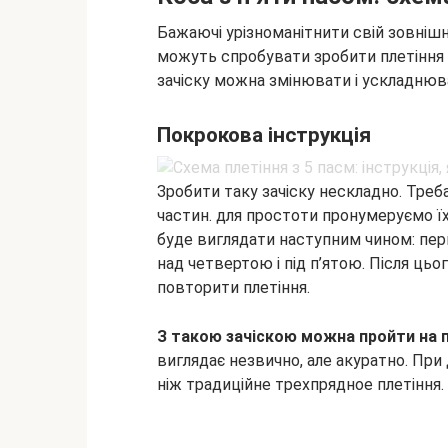
Бажаючі урізноманітнити свій зовнішн
можуть спробувати зробити плетіння 
зачіску можна змінювати і ускладнюва
Покрокова інструкція
Зробити таку зачіску нескладно. Треба 
частин. для простоти пронумеруємо їх 
буде виглядати наступним чином: пер
над четвертою і під п’ятою. Після цьо
повторити плетіння.
З такою зачіскою можна пройти на пр
виглядає незвично, але акуратно. При
ніж традиційне трехпрядное плетіння.