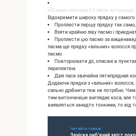
Відокремити широку прядку у самого чо
Проплести першу прядку так само, 
Взяти крайню ліву пасмо і приєднат
Проплести цю пасмо за вищенавед
пасма ще прядку «вільних» волосся пр
пасмо.
Повторювати дії, описані в пунктах 
переплетені.
Далі пасе звичайна пятипрядная кос
Додаючи прядки з «вільних» волосся, 
сильно дрібнити теж не потрібно. Чим
тим витонченіше виглядає коса, але т
виявляться занадто тонкими, то від т
Читайте також:
Зачіска риб'ячий хвіст покр