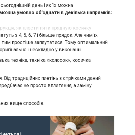
а сьогоднішній день і як їх можна
можна умовно об’єднати в декілька напрямків:
туть з 4, 5, 6, 7 і більше прядок. Але чим їх
 і тим простіше заплутатися. Тому оптимальний
оригінально і нескладно у виконанні.
зька техніка, техніка «колосок», косичка
. Від традиційних плетінь з стрічками даний
ередбачає не просто вплетення, а заміну
аних вище способів.
ічеться і