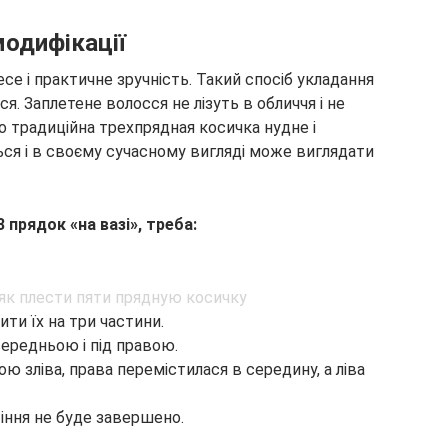
модифікації
несе і практичне зручність. Такий спосіб укладання
я. Заплетене волосся не лізуть в обличчя і не
о традиційна трехпрядная косичка нудне і
ься і в своєму сучасному вигляді може виглядати
 прядок «на вазі», треба:
ти їх на три частини.
 середньою і під правою.
ю зліва, права перемістилася в середину, а ліва
тіння не буде завершено.