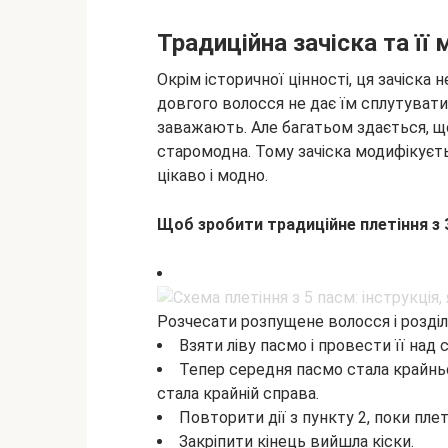
Традиційна зачіска та її 
Окрім історичної цінності, ця зачіска 
довгого волосся не дає їм сплутуватис
заважають. Але багатьом здається, щ
старомодна. Тому зачіска модифікуєт
цікаво і модно.
Щоб зробити традиційне плетіння з 3
Розчесати розпущене волосся і розділи
Взяти ліву пасмо і провести її над
Тепер середня пасмо стала крайньо
стала крайній справа.
Повторити дії з пункту 2, поки пле
Закріпити кінець вийшла кіски.