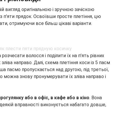
ій вигляд оригінальною і зручною зачіскою
з п’яти прядок. Освоївши просте плетіння, цю
ти, отримуючи все більш цікаві варіанти.
розчесати волосся і поділити їх на п’ять рівних
зліва направо. Далі, схема плетіння коси із 5 пасм
ша пасмо пропускається над другою, під третьої,
го можна знову пронумерувати їх зліва направо і
огулянку або в офіс, в кафе або в кіно
. Вона
 деякій вправності виконується набагато довше,