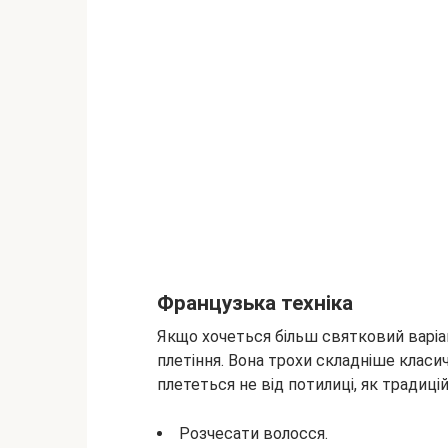
Французька техніка
Якщо хочеться більш святковий варіа
плетіння. Вона трохи складніше класичн
плететься не від потилиці, як традицій
Розчесати волосся.