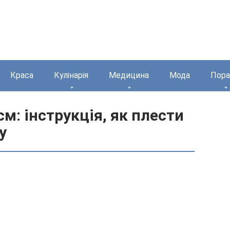
Краса
Кулінарія
Медицина
Мода
Пора
см: інструкція, як плести
у