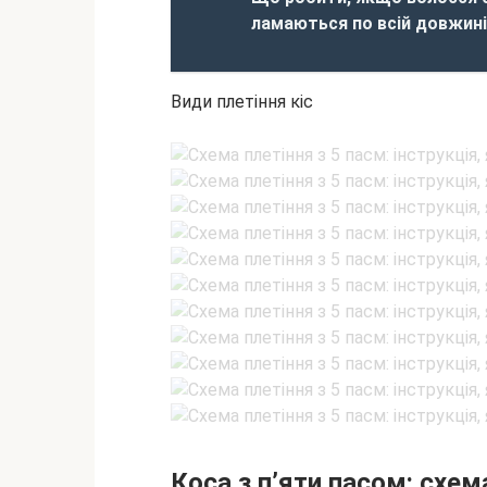
ламаються по всій довжин
Види плетіння кіс
Коса з п’яти пасом: схем