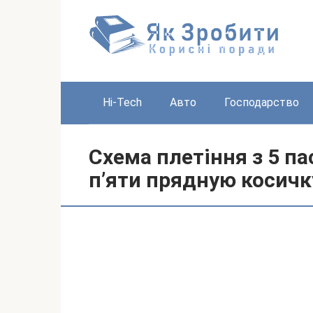
Перейти
до
вмісту
Hi-Tech
Авто
Господарство
Схема плетіння з 5 па
п’яти прядную косичк