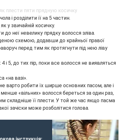
ла і розділити її на 5 частин.
як у звичайній косичку.
и до неї невелику прядку волосся зліва.
еною схемою, додавши до крайньої правої
аворуч перед тим як протягнути під нею ліву
4 і 5, до тих пір, поки все волосся не виявляться
а «на вазі».
не варто робити їх ширше основних пасом, але і
 менше «вільних» волосся береться за один раз,
им складніше її плести. У той же час якщо пасма
акої зачіски може розболітися голова.
окова інструкція: