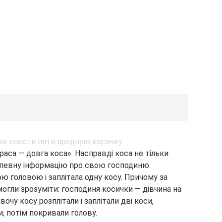
раса — довга коса». Насправді коса не тільки
а певну інформацію про свою господиню.
ю головою і заплітала одну косу. Причому за
могли зрозуміти: господиня косички — дівчина на
вочу косу розплітали і заплітали дві коси,
и, потім покривали голову.