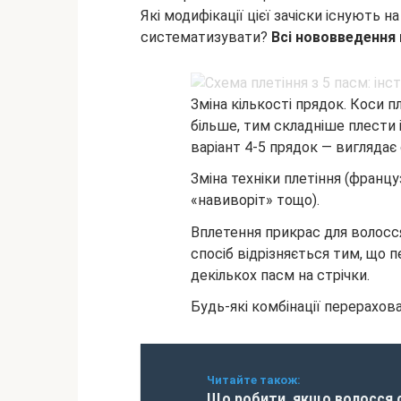
Які модифікації цієї зачіски існують н
систематизувати?
Всі нововведення 
Зміна кількості прядок. Коси пле
більше, тим складніше плести
варіант 4-5 прядок — виглядає 
Зміна техніки плетіння (францу
«навиворіт» тощо).
Вплетення прикрас для волосся
спосіб відрізняється тим, що п
декількох пасм на стрічки.
Будь-які комбінації перерахов
Читайте також:
Що робити, якщо волосся с