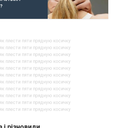
і?
а і різновиди