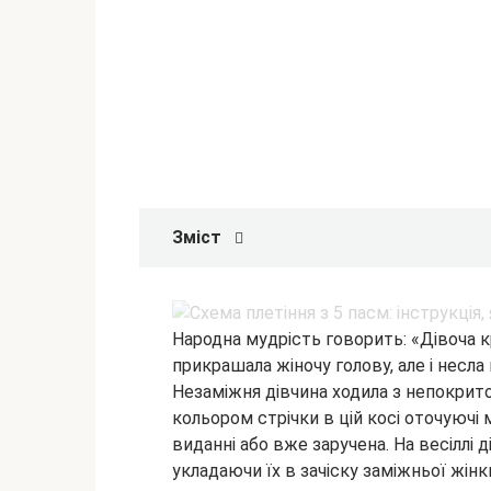
Зміст
Народна мудрість говорить: «Дівоча к
прикрашала жіночу голову, але і несл
Незаміжня дівчина ходила з непокрито
кольором стрічки в цій косі
оточуючі 
виданні або вже заручена. На весіллі ді
укладаючи їх в зачіску заміжньої жінк