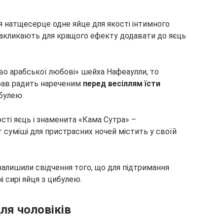
я натщесерце одне яйце для якості інтимного
 закликають для кращого ефекту додавати до яєць
о арабської любові» шейха Нафеаулли, то
рав радить нареченим
перед весіллям їсти
булею.
сті яєць і знаменита «Кама Сутра» –
т суміші для пристрасних ночей містить у своїй
залишили свідчення того, що для підтримання
 сирі яйця з цибулею.
ля чоловіків