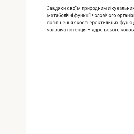
Завдяки своїм природним лікувальним
метаболічні функції чоловічого органі
поліпшення якості еректильних функці
чоловіча потенція – ядро всього чолов