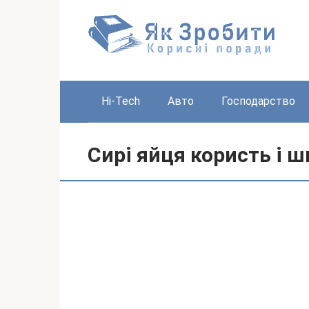
Перейти
до
вмісту
Hi-Tech
Авто
Господарство
Сирі яйця користь і 