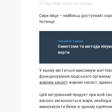
Сире яйце – найбільш доступний і кор
потенції.
Читайте також:
Симптоми та методи лікув
аорти
У ньому міститься максимум життєво
функціонування людського організму –
жирних кислот
жирних кислот, ідеаль
Цей натуральний продукт при всій свої
високо-засвоюються жири, необхідні дл
амінокислоти білків в одному курячом