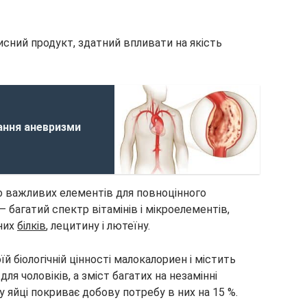
исний продукт, здатний впливати на якість
ання аневризми
 важливих елементів для повноцінного
 багатий спектр вітамінів і мікроелементів,
них
білків
, лецитину і лютеїну.
й біологічній цінності малокалориен і містить
я чоловіків, а зміст багатих на незамінні
у яйці покриває добову потребу в них на 15 %.