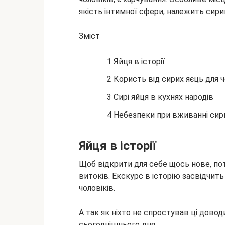
якість інтимної сфери
, належить сири
Зміст
1 Яйця в історії
2 Користь від сирих яєць для ч
3 Сирі яйця в кухнях народів
4 Небезпеки при вживанні сир
Яйця в історії
Щоб відкрити для себе щось нове, по
витоків. Екскурс в історію засвідчить 
чоловіків.
А так як ніхто не спростував ці довод
сьогоднішнього дня.