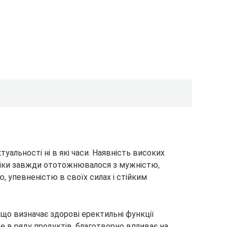
туальності ні в які часи. Наявність високих
іки завжди ототожнювалося з мужністю,
, упевненістю в своїх силах і стійким
 що визначає здорові еректильні функції
це в ряду продуктів, благотворно впливає на