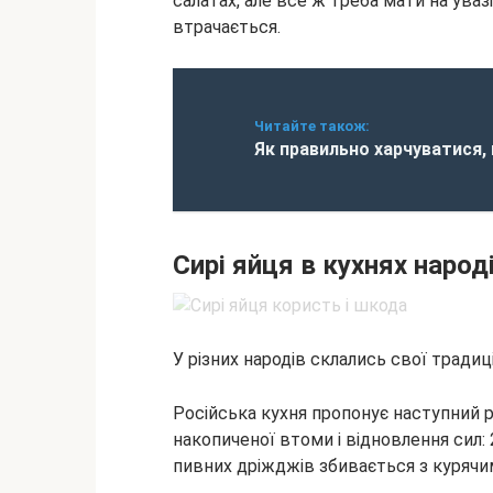
салатах, але все ж треба мати на уваз
втрачається.
Читайте також:
Як правильно харчуватися,
Сирі яйця в кухнях народ
У різних народів склались свої традиц
Російська кухня пропонує наступний р
накопиченої втоми і відновлення сил: 
пивних дріжджів збивається з курячи