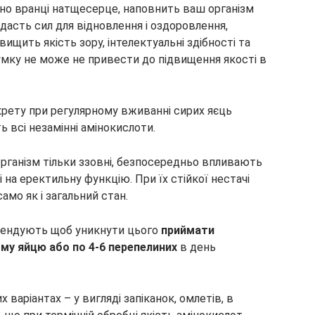
но вранці натщесерце, наповнить ваш організм
дасть сил для відновлення і оздоровлення,
вищить якість зору, інтелектуальні здібності та
умку не може не привести до підвищення якості в
крету при регулярному вживанні сирих яєць
ть всі незамінні амінокислоти.
 організм тільки ззовні, безпосередньо впливають
і на еректильну функцію. При їх стійкої нестачі
амо як і загальний стан.
омендують щоб уникнути цього
приймати
му яйцю або по 4-6 перепелиних
в день
их варіантах – у вигляді запіканок, омлетів, в