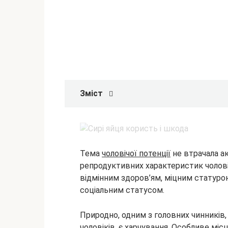
Зміст
Тема
чоловічої потенції
не втрачала ак
репродуктивних характеристик чолов
відмінним здоров’ям, міцним статурою
соціальним статусом.
Природно, одним з
головних чинників,
чоловіків, є харчування. Особливе міс