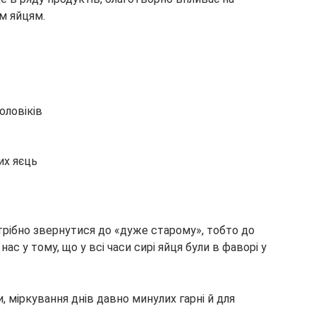
м яйцям.
оловіків
их яєць
трібно звернутися до «дуже старому», тобто до
нас у тому, що у всі часи сирі яйця були в фаворі у
и, міркування днів давно минулих гарні й для