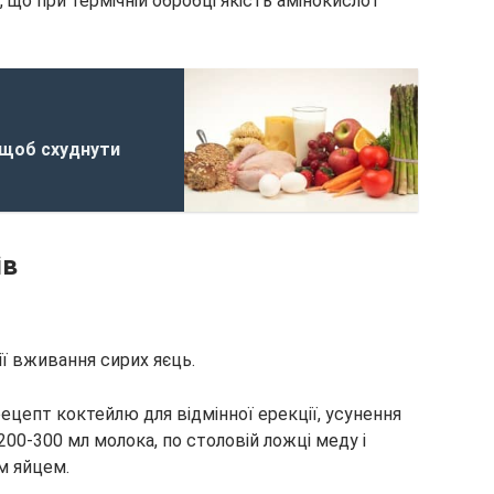
і, що при термічній обробці якість амінокислот
 щоб схуднути
ів
ії вживання сирих яєць.
ецепт коктейлю для відмінної ерекції, усунення
200-300 мл молока, по столовій ложці меду і
м яйцем.