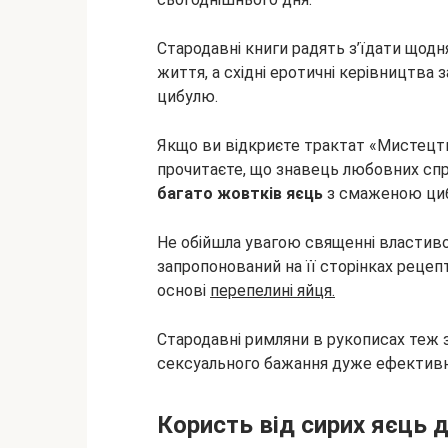
Стародавні книги радять з’їдати щодн
життя, а східні еротичні керівництва
цибулю.
Якщо ви відкриєте трактат «Мистецтв
прочитаєте, що знавець любовних сп
багато жовтків яєць
з смаженою ци
Не обійшла увагою священні властиво
запропонований на її сторінках рецеп
основі
перепелині яйця.
Стародавні римляни в рукописах теж 
сексуального бажання дуже ефективні
Користь від сирих яєць д