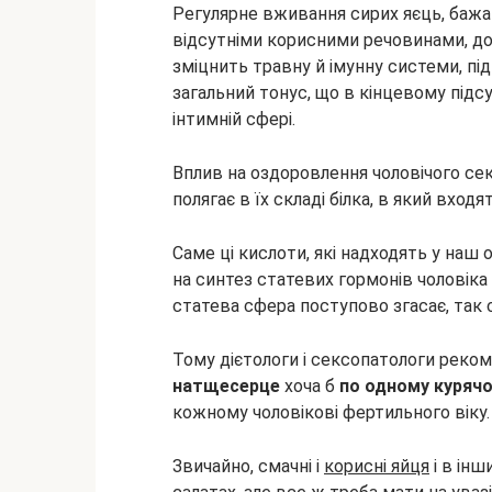
Регулярне вживання сирих яєць, бажа
відсутніми корисними речовинами, до
зміцнить травну й імунну системи, під
загальний тонус, що в кінцевому підс
інтимній сфері.
Вплив на оздоровлення чоловічого се
полягає в їх складі білка, в який входя
Саме ці кислоти, які надходять у наш
на синтез статевих гормонів чоловіка 
статева сфера поступово згасає, так с
Тому дієтологи і сексопатологи рек
натщесерце
хоча б
по одному курячо
кожному чоловікові фертильного віку.
Звичайно, смачні і
корисні яйця
і в інш