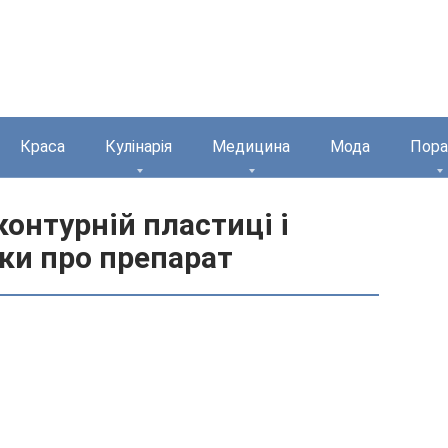
Краса
Кулінарія
Медицина
Мода
Пора
онтурній пластиці і
уки про препарат