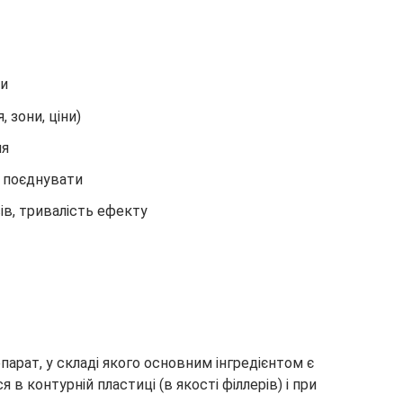
ти
, зони, ціни)
ня
 поєднувати
сів, тривалість ефекту
епарат, у складі якого основним інгредієнтом є
в контурній пластиці (в якості філлерів) і при