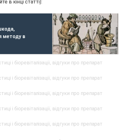
е в кінці статті):
шкода,
я методу в