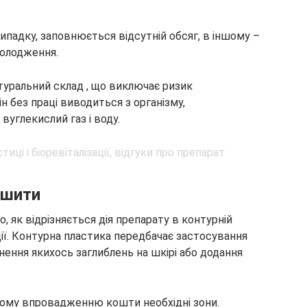
 випадку, заповнюється відсутній обсяг, в іншому –
молодження.
туральний склад , що виключає ризик
н без праці виводиться з організму,
вуглекислий газ і воду.
ішити
, як відрізняється дія препарату в контурній
зації. Контурна пластика передбачає застосування
внення якихось заглиблень на шкірі або додання
ому впровадженню кошти необхідні зони.