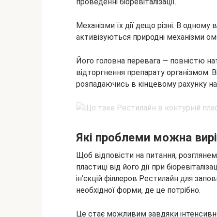
проведенні біоревіталізації.
Механізми їх дії дещо різні. В одному
активізуються природні механізми о
Його головна перевага — повністю на
відторгнення препарату організмом. Ві
розпадаючись в кінцевому рахунку на 
Які проблеми можна вир
Щоб відповісти на питання, розглянемо
пластиці від його дії при біоревіталі
ін’єкцій філлеров Рестилайн для запо
необхідної форми, де це потрібно.
Це стає можливим завдяки інтенсивн