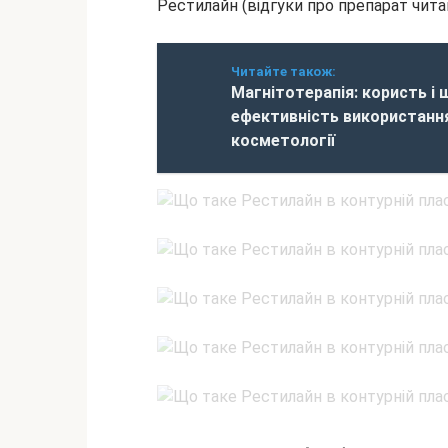
Рестилайн (відгуки про препарат читайт
Читайте також:
Магнітотерапія: користь і 
ефективність використанн
косметології