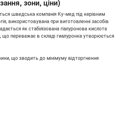
зання, зони, ціни)
ться шведська компанія Ку-мед під керівним
гія, використовувана при виготовленні засобів
дається як стабілізована гіалуронова кислота
, що переважає в складі гиалуронка утворюється
ини, що зводить до мінімуму відторгнення