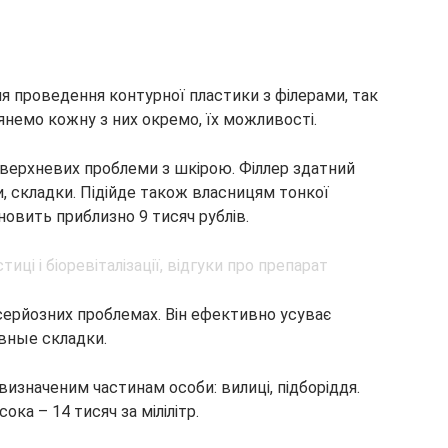
 для проведення контурної пластики з філерами, так
глянемо кожну з них окремо, їх можливості.
верхневих проблеми з шкірою. Філлер здатний
, складки. Підійде також власницям тонкої
новить приблизно 9 тисяч рублів.
серйозних проблемах. Він ефективно усуває
овные складки.
изначеним частинам особи: вилиці, підборіддя.
ка – 14 тисяч за мілілітр.