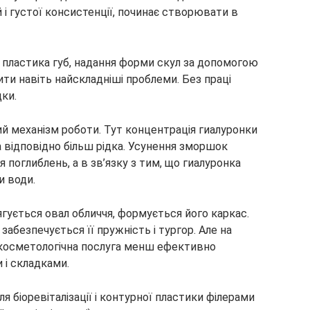
 і густої консистенції, починає створювати в
пластика губ, надання форми скул за допомогою
ити навіть найскладніші проблеми. Без праці
ки.
ий механізм роботи. Тут концентрація гиалуронки
а відповідно більш рідка. Усунення зморшок
 поглиблень, а в зв’язку з тим, що гиалуронка
и води.
тягується овал обличчя, формується його каркас.
абезпечується її пружність і тургор. Але на
 косметологічна послуга менш ефективно
 і складками.
я біоревіталізації і контурної пластики філерами