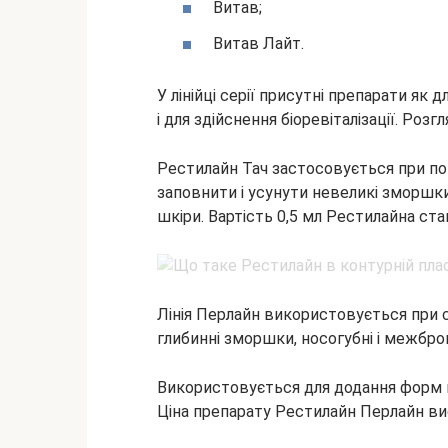
Витав;
Витав Лайт.
У лінійці серії присутні препарати як
і для здійснення біоревіталізації. Роз
Рестилайн Тач застосовується при по
заповнити і усунути невеликі зморшки
шкіри. Вартість 0,5 мл Рестилайна ста
Лінія Перлайн використовується при 
глибинні зморшки, носогубні і межбр
Використовується для додання форм в
Ціна препарату Рестилайн Перлайн висо