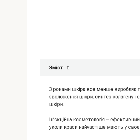
Зміст
З роками шкіра все менше виробляє гі
зволоження шкіри, синтез колагену і ел
шкіри.
Ін’єкційна косметологія – ефективний
уколи
краси найчастіше мають у своєм