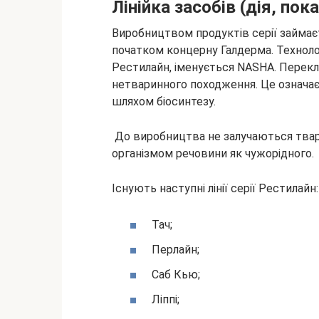
Лінійка засобів (дія, пока
Виробництвом продуктів серії займає
початком концерну Галдерма. Техноло
Рестилайн, іменується NASHA. Перекла
нетваринного походження. Це означає
шляхом біосинтезу.
До виробництва не залучаються твар
організмом речовини як чужорідного.
Існують наступні лінії серії Рестилайн:
Тач;
Перлайн;
Саб Кью;
Ліппі;