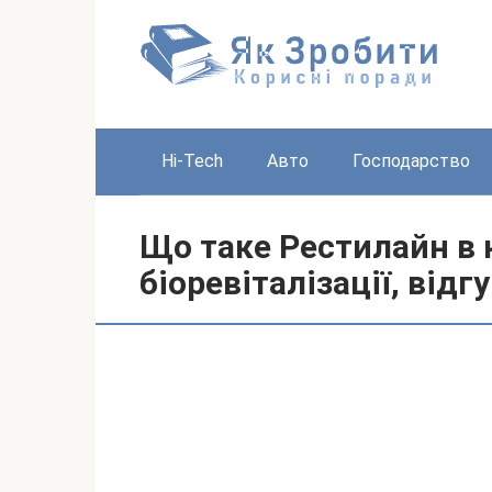
Перейти
до
вмісту
Hi-Tech
Авто
Господарство
Що таке Рестилайн в к
біоревіталізації, відг