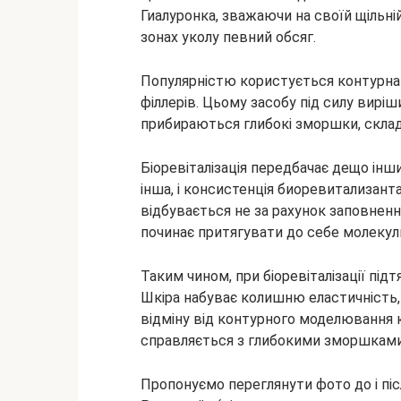
Гиалуронка, зважаючи на своїй щільній
зонах уколу певний обсяг.
Популярністю користується контурна 
філлерів. Цьому засобу під силу виріш
прибираються глибокі зморшки, склад
Біоревіталізація передбачає дещо інш
інша, і консистенція биоревитализант
відбувається не за рахунок заповнення
починає притягувати до себе молекул
Таким чином, при біоревіталізації під
Шкіра набуває колишню еластичність, з
відміну від контурного моделювання
справляється з глибокими зморшками
Пропонуємо переглянути фото до і післ