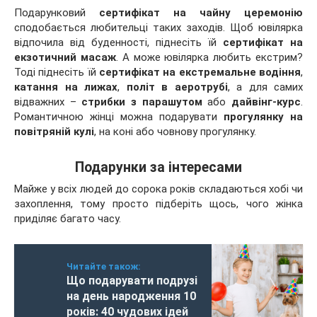
Подарунковий
сертифікат на чайну церемонію
сподобається любительці таких заходів. Щоб ювілярка
відпочила від буденності, піднесіть їй
сертифікат на
екзотичний масаж
. А може ювілярка любить екстрим?
Тоді піднесіть їй
сертифікат на екстремальне водіння
,
катання на лижах
,
політ в аеротрубі
, а для самих
відважних –
стрибки з парашутом
або
дайвінг-курс
.
Романтичною жінці можна подарувати
прогулянку на
повітряній кулі
, на коні або човнову прогулянку.
Подарунки за інтересами
Майже у всіх людей до сорока років складаються хобі чи
захоплення, тому просто підберіть щось, чого жінка
приділяє багато часу.
Читайте також:
Що подарувати подрузі
на день народження 10
років: 40 чудових ідей