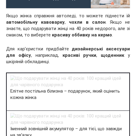
Якщо жінка справжня автоледі, то можете піднести їй
автомобільну кавоварку
,
чохли в салон
. Якщо не
знаєте, що подарувати жінці на 40 років недорого, але зі
смаком, то виберете
красиву оббивку на кермо
.
Для кар’єристки придбайте
дизайнерські аксесуари
для офісу
, наприклад,
красиві ручки
,
щоденник
у
шкіряній обкладинці.
Елітне постільна білизна – подарунок, який оцінить
кожна жінка
Іменний зовнішній акумулятор – для тієї, що завжди
на зв’язку