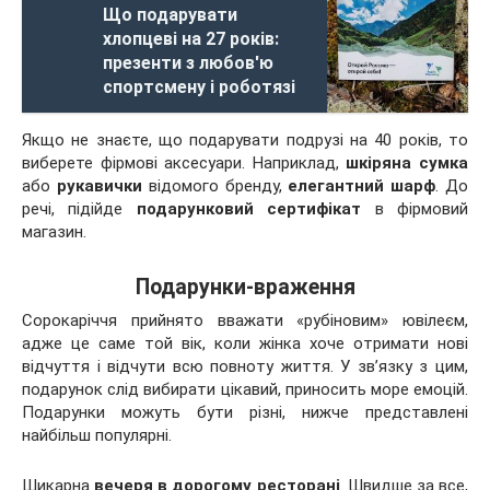
Що подарувати
хлопцеві на 27 років:
презенти з любов'ю
спортсмену і роботязі
Якщо не знаєте, що подарувати подрузі на 40 років, то
виберете фірмові аксесуари. Наприклад,
шкіряна сумка
або
рукавички
відомого бренду,
елегантний шарф
. До
речі, підійде
подарунковий сертифікат
в фірмовий
магазин.
Подарунки-враження
Сорокаріччя прийнято вважати «рубіновим» ювілеєм,
адже це саме той вік, коли жінка хоче отримати нові
відчуття і відчути всю повноту життя. У зв’язку з цим,
подарунок слід вибирати цікавий, приносить море емоцій.
Подарунки можуть бути різні, нижче представлені
найбільш популярні.
Шикарна
вечеря в дорогому ресторані
. Швидше за все,