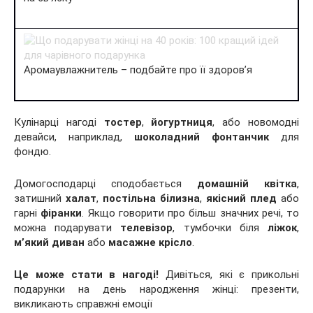
Аромаувлажнитель – подбайте про її здоров’я
Кулінарці нагоді
тостер
,
йогуртниця
, або новомодні
девайси, наприклад,
шоколадний фонтанчик
для
фондю.
Домогосподарці сподобається
домашній квітка
,
затишний
халат
,
постільна білизна
,
якісний плед
або
гарні
фіранки
. Якщо говорити про більш значних речі, то
можна подарувати
телевізор
, тумбочки біля
ліжок
,
м’який диван
або
масажне крісло
.
Це може стати в нагоді!
Дивіться, які є прикольні
подарунки на день народження жінці: презенти,
викликають справжні емоції