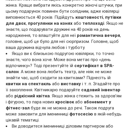
жінка. Краще вибрати якісь конкретно жіночі штучки, при
цьому подарунок повинен бути солідним, адже ювілярці
виповнюється 40 років. Підійдуть
коштовності
,
путівки
для двох
,
прогулянки на конях
або
теплоході
. Якщо не
знаєте, що подарувати дружині на 40 років на день
народження, то влаштуйте для неї
романтична вечеря
,
головне, щоб це було для неї сюрпризом. Головне, щоб
ваша дружина відчула любов і турботу.
Якщо ви є близькою подругою ювілярки, то точно
знаєте, чого вона хоче. Може вона метає про «день
відпочинку»? Тоді презентуйте їй
сертифікат в
SPA
-
салон
. А може вона любить театр, але ніяк не може
знайти час, щоб сходити за квитками? Піднесіть їй
квитки на спектакль
або
виставку
і т. п. Згадайте про
її захоплення. Квітникарю подаруйте
садовий інвентар
або
рідкісний квітка
. Якщо жінка стежить за здоров’ям
і фігурою, то пара нових
кросівок
або
абонемент у
фітнес-зал
буде як не можна до речі. Також подруга
може замовити для іменинниці
фотосесію
в якій-небудь
цікавій тематиці.
Ви доводитеся іменинниці діловим партнером або