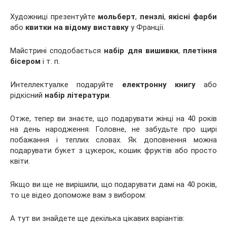
Художниці презентуйте
мольберт
,
пензлі
,
якісні фарби
або
квитки на відому
виставку
у Франції.
Майстрині сподобається
набір для вишивки
,
плетіння
бісером
і т. п.
Интеллектуалке подаруйте
електронну книгу
або
рідкісний
набір літератури
.
Отже, тепер ви знаєте, що подарувати жінці на 40 років
на день народження. Головне, не забудьте про щирі
побажання і теплих словах. Як доповнення можна
подарувати букет з цукерок, кошик фруктів або просто
квіти.
Якщо ви ще не вирішили, що подарувати дамі на 40 років,
то це відео допоможе вам з вибором:
А тут ви знайдете ще декілька цікавих варіантів: