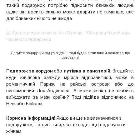
такий подарунок потрібно підносити близькій людині,
адже він досить сильно може вдарити по гаманцю, але
для близьких нічого не шкода.
Даруйте подарунки від усієї душі і тоді буде не так вже й важливо, що
всередині
Подорож за кордон
або
путівка в санаторій
. Згадайте,
куди ювілярка завжди мріяла відправитися, може в
романтичний Париж, на райські острови або до
невгамовний Лос-Анджелес. А може жінка не любить
виїжджати за межі країни? Тоді підійде відпочинок на
Неві або Байкалі.
Корисна інформація!
Якщо ви ще не визначилися з
подарунком, то дивіться, які ще є ідеї, що подарувати
жінкам