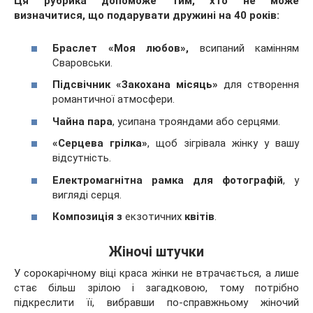
Ця рубрика допоможе тим, хто не може
визначитися, що подарувати дружині на 40 років:
Браслет «Моя любов»,
всипаний камінням
Сваровськи.
Підсвічник «Закохана місяць»
для створення
романтичної атмосфери.
Чайна пара
, усипана трояндами або серцями.
«Серцева грілка»
, щоб зігрівала жінку у вашу
відсутність.
Електромагнітна рамка для фотографій
, у
вигляді серця.
Композиція
з
екзотичних
квітів
.
Жіночі штучки
У сорокарічному віці краса жінки не втрачається, а лише
стає більш зрілою і загадковою, тому потрібно
підкреслити її, вибравши по-справжньому жіночий