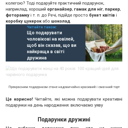
колегою? Тоді подаруйте практичний подарунок,
наприклад, хороший
органайзер
,
гамак для ніг
,
паркер
,
фоторамку
і т. п. до Речі, підійде просто
букет квітів
і
коробку цукерок
або
шоколад
.
Читайте також:
Що подарувати
чоловікові на ювілей,
щоб він сказав, що ви
найкраща в світі
дружина
Прекрасним подарунком стане надзвичайно красивий і смачний торт
Це корисно!
Читайте, які можна подарувати креативні
подарунки на день народження: включаємо уяву
Подарунки дружині