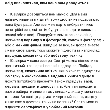
слід визначитися, ким вона вам доводиться:
Ювілярка доводиться вам мамою. Для мами
найважливіше увагу дітей, тому щоб ви не подарували,
вона буде рада. Але все ж не варто вибирати якісь
непотрібні речі, які потім будуть припадати пилом на
полиці або в шафі. Подаруйте мамі щось звичайне,
наприклад
картину з її фотографії
,
колаж з фотографій
або
сімейний
фільм
. Швидше за все, ви добре знаєте
смаки своєї мами, тому можете піднести їй, наприклад,
парфуми
,
косметику
або
побутову техніку
.
Ювілярка – ваша сестра. Сестрі можна піднести як
практичний, так і оригінальний подарунок. Підійде,
наприклад,
екзотична квітка
, якщо хочете здивувати
ювілярку. А
ексклюзивне видання книги
підійде в
якості потрібного презенту. Також підійдуть
вази
,
сервізи
,
предмети
декору
і т. п. Але такі предмети
варто вибирати лише в тому випадку, якщо у іменинниці
їх немає. Бо навіщо дарувати черговий сервіз, якщо у
жінки вже з десяток таких на полицях? Сестрі можна
піднести
сертифікат в улюблений магазин
.