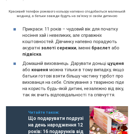
Красивий телефон рожевого кольору напевно сподобається маленькій
модниці, а батьки завжди будуть на зв’язку зі своїм дитиною
Прикраси. 11 років – чудовий вік для початку
носіння хай і невеликих, але справжніх
коштовностей. Дівчинку напевно порадують
акуратні
золоті сережки
, іменні
браслет
або
підвіска
.
Домашній вихованець. Дарувати доньці
цуценя
або
кошеня
можна тільки в тому випадку, якщо
батьки готові взяти більшу частину турбот про
вихованця на себе. Спілкування з твариною піде
на користь будь-якій дитині, незалежно від віку,
так як вчить відповідальності та співчуття.
Читайте також:
Що подарувати подрузі
на день народження 12
років: 16 подарунків від