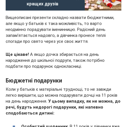
кращих друзів
Вищеописані презенти складно назвати бюджетними,
але якщо у батьків є така можливість, то варто
неодмінно порадувати іменинницю. Радісний день
запам’ятається надовго, а дівчинка пронесе теплі
спогади про свято через усе своє життя.
Ще цікаве!
А якщо дочка збирається на день
народження до шкільної подруги, також потрібно
подбати про подарунок однокласниці.
Бюджетні подарунки
Коли у батьків є матеріальні труднощі, то не завжди
легко вирішити, що можна подарувати дочці на 11 років
на день народження.
У цьому випадку, як не можна, до
речі, будуть недорогі подарунки, які напевно
сподобаються дитині:
Особистий щоденник
. В 11 років у дівчинки вже