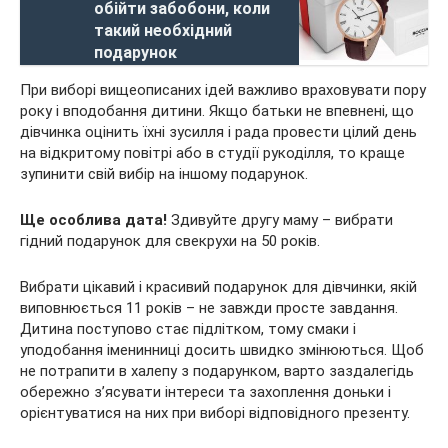
обійти забобони, коли
такий необхідний
подарунок
При виборі вищеописаних ідей важливо враховувати пору
року і вподобання дитини. Якщо батьки не впевнені, що
дівчинка оцінить їхні зусилля і рада провести цілий день
на відкритому повітрі або в студії рукоділля, то краще
зупинити свій вибір на іншому подарунок.
Ще особлива дата!
Здивуйте другу маму – вибрати
гідний подарунок для свекрухи на 50 років.
Вибрати цікавий і красивий подарунок для дівчинки, якій
виповнюється 11 років – не завжди просте завдання.
Дитина поступово стає підлітком, тому смаки і
уподобання іменинниці досить швидко змінюються. Щоб
не потрапити в халепу з подарунком, варто заздалегідь
обережно з’ясувати інтереси та захоплення доньки і
орієнтуватися на них при виборі відповідного презенту.