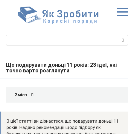
Перейти
до
вмісту
Пошук:
Що подарувати доньці 11 років: 23 ідеї, які
точно варто розглянути
Зміст
З цієї статті ви дізнаєтеся, що подарувати доньці 11
років. Надано рекомендації щодо підбору як
бюджетних, так і дорогих презентів. Батьки можуть