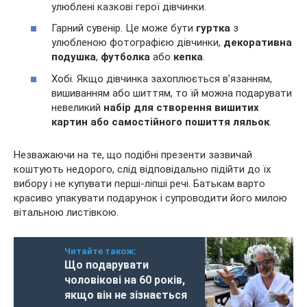
улюблені казкові герої дівчинки.
Гарний сувенір. Це може бути
гуртка
з
улюбленою фотографією дівчинки,
декоративна
подушка
,
футболка
або
кепка
.
Хобі. Якщо дівчинка захоплюється в’язанням,
вишиванням або шиттям, то їй можна подарувати
невеликий
набір
для створення вишитих
картин або самостійного пошиття ляльок
.
Незважаючи на те, що подібні презенти зазвичай
коштують недорого, слід відповідально підійти до їх
вибору і не купувати перші-ліпші речі. Батькам варто
красиво упакувати подарунок і супроводити його милою
вітальною листівкою.
Читайте також:
Що подарувати
чоловікові на 60 років,
якщо він не зізнається