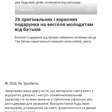
для будь-яких дітей, починаючи від непосиди
Подарунки
0
26 оригінальних і корисних
подарунка на весілля молодятам
від батьків
Весільні подарунки від батьків займають особливе місце.
Так батьки намагаються показати свою любов, увагу,
© 2026 Як Зробити...
Звертаємо вашу увагу на те, що матеріали сайту взяті з
відкритих джерел, і несуть ознайомлювальний
характер і ні за яких умов не є публічною офертою або
методиками для лікування. Використання будь-яких
матеріалів, розміщених на сайті, дозволяється за умови