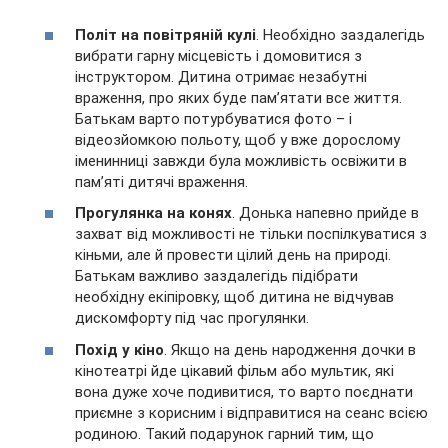
Політ на повітряній кулі
. Необхідно заздалегідь
вибрати гарну місцевість і домовитися з
інструктором. Дитина отримає незабутні
враження, про яких буде пам’ятати все життя.
Батькам варто потурбуватися фото – і
відеозйомкою польоту, щоб у вже дорослому
іменинниці завжди була можливість освіжити в
пам’яті дитячі враження.
Прогулянка на конях
. Донька напевно прийде в
захват від можливості не тільки поспілкуватися з
кіньми, але й провести цілий день на природі.
Батькам важливо заздалегідь підібрати
необхідну екіпіровку, щоб дитина не відчував
дискомфорту під час прогулянки.
Похід у кіно
. Якщо на день народження дочки в
кінотеатрі йде цікавий фільм або мультик, які
вона дуже хоче подивитися, то варто поєднати
приємне з корисним і відправитися на сеанс всією
родиною. Такий подарунок гарний тим, що