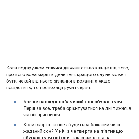
Коли подарунком сплячої дівчини стало кільце від того,
про кого вона марить день і ніч, кращого сну не може і
бути, чекай від нього зізнання в коханні, а якщо
пощастить, то пропозиції руки і серця.
Але
не завжди побачений сон збувається
.
Перш за все, треба орієнтуватися на дні тижня, в
які він приснився.
Коли скоріш за все збудеться бажаний чи не
жаданий сон?
У ніч з четверга на п’ятницю
збуваються всі сни
, так вважалося за