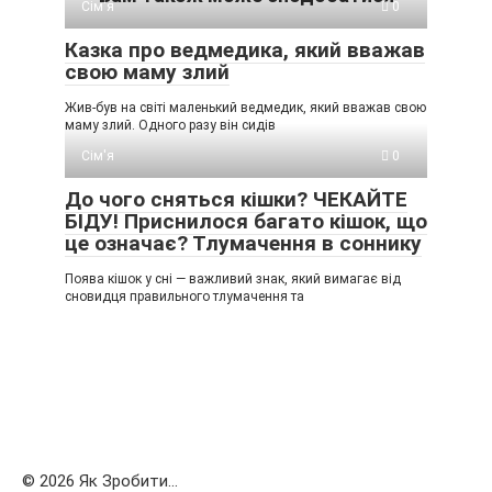
Сім'я
0
Казка про ведмедика, який вважав
свою маму злий
Жив-був на світі маленький ведмедик, який вважав свою
маму злий. Одного разу він сидів
Сім'я
0
До чого сняться кішки? ЧЕКАЙТЕ
БІДУ! Приснилося багато кішок, що
це означає? Тлумачення в соннику
Поява кішок у сні — важливий знак, який вимагає від
сновидця правильного тлумачення та
© 2026 Як Зробити...