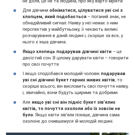
не доля, це не та людина, про яку варто мріяти.
Для дівчини
обніматися, цілуватися уві сні з
хлопцем, який подобається
– поганий знак, не
обнадійливий сигнал. Наяву у неї немає з ним
перспектив у майбутньому, її чекають великі
розчарування в даній людині і, скоріше за все, у
нього є інша дівчина.
Якщо хлопець подарував дівчині квіти
– це
двоїстий сон. В цілому дарувати квіти – говорити
про свої почуття.
І якщо сподобався молодий чоловік
подарував
уві сні дівчині букет гарних живих квітів
, то
скоріше всього, він висловить свої почуття наяву,
і, звичайно, вони будуть щирими та добрими.
Але
якщо уві сні він підніс букет зів’ялих
квітів, то почуття охололи або їх зовсім не
було
. Якщо квіти зів’яли пізніше, дівчина сама
охолоне до снившемуся їй молодій людині.