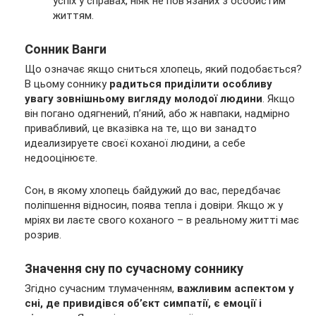
успіх у справах, ніяк не пов’язаних з особистим
життям.
Сонник Ванги
Що означає якщо сниться хлопець, який подобається?
В цьому соннику
радиться приділити особливу
увагу зовнішньому вигляду молодої людини
. Якщо
він погано одягнений, п’яний, або ж навпаки, надмірно
привабливий, це вказівка на те, що ви занадто
идеализируете своєї коханої людини, а себе
недооцінюєте.
Сон, в якому хлопець байдужий до вас, передбачає
поліпшення відносин, поява тепла і довіри. Якщо ж у
мріях ви лаєте свого коханого – в реальному житті має
розрив.
Значення сну по сучасному соннику
Згідно сучасним тлумаченням,
важливим аспектом у
сні, де привидівся об’єкт симпатії, є емоції і