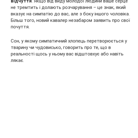
відчуття
. Якщо від виду молодої людини ваше серце
не тремтить і долають розчарування – це знак, який
вказує на симпатію до вас, але з боку іншого чоловіка.
Більш того, новий кавалер незабаром заявить про свої
почуття.
Сон, у якому симпатичний хлопець перетворюється у
тварину чи чудовисько, говорить про те, що в
реальності щось у ньому вас відштовхує або навіть
лякає.