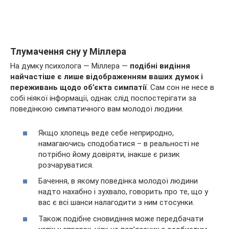
Тлумачення сну у Міллера
На думку психолога — Міллера —
подібні видіння
найчастіше є лише відображенням ваших думок і
переживань щодо об’єкта симпатії
. Сам сон не несе в
собі ніякої інформації, однак слід поспостерігати за
поведінкою симпатичного вам молодої людини.
Якщо хлопець веде себе неприродно,
намагаючись сподобатися – в реальності не
потрібно йому довіряти, інакше є ризик
розчаруватися.
Бачення, в якому поведінка молодої людини
надто нахабно і зухвало, говорить про те, що у
вас є всі шанси налагодити з ним стосунки.
Також подібне сновидіння може передбачати