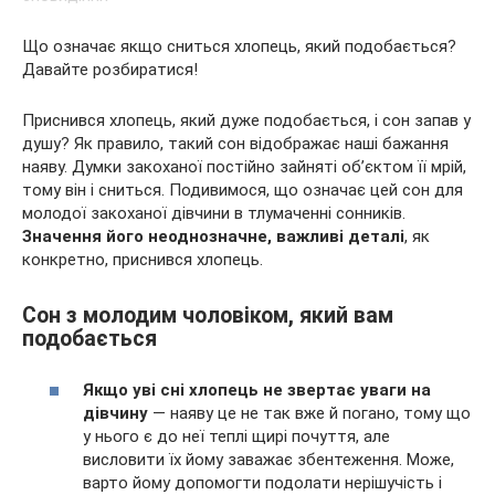
Що означає якщо сниться хлопець, який подобається?
Давайте розбиратися!
Приснився хлопець, який дуже подобається, і сон запав у
душу? Як правило, такий сон відображає наші бажання
наяву. Думки закоханої постійно зайняті об’єктом її мрій,
тому він і сниться. Подивимося, що
означає цей сон для
молодої закоханої дівчини в тлумаченні сонників.
Значення його неоднозначне, важливі деталі
, як
конкретно, приснився хлопець.
Сон з молодим чоловіком, який вам
подобається
Якщо уві сні хлопець не звертає уваги на
дівчину
— наяву це не так вже й погано, тому що
у нього є до неї теплі щирі почуття, але
висловити їх йому заважає збентеження. Може,
варто йому допомогти подолати нерішучість і