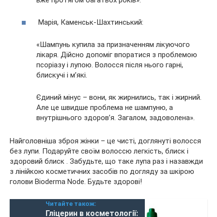
вже протягом багатьох років».
Марія, Каменськ-Шахтинський:
«Шампунь купила за призначенням лікуючого
лікаря. Дійсно допоміг впоратися з проблемою
псоріазу і лупою. Волосся після нього гарні,
блискучі і м’які.
Єдиний мінус – вони, як жирнились, так і жирний.
Але це швидше проблема не шампуню, а
внутрішнього здоров’я. Загалом, задоволена».
Найголовніша зброя жінки – це чисті, доглянуті волосся
без лупи. Подаруйте своїм волоссю легкість, блиск і
здоровий блиск . Забудьте, що таке лупа раз і назавжди
з лінійкою косметичних засобів по догляду за шкірою
голови Bioderma Node. Будьте здорові!
Читайте також:
Гліцерин в косметології: