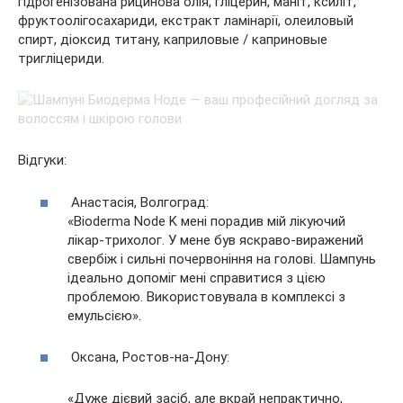
гідрогенізована рицинова олія, гліцерин, маніт, ксиліт,
фруктоолігосахариди, екстракт ламінарії, олеиловый
спирт, діоксид титану, каприловые / каприновые
тригліцериди.
Відгуки:
Анастасія, Волгоград:
«Bioderma Node K мені порадив мій лікуючий
лікар-трихолог. У мене був яскраво-виражений
свербіж і сильні почервоніння на голові. Шампунь
ідеально допоміг мені справитися з цією
проблемою. Використовувала в комплексі з
емульсією».
Оксана, Ростов-на-Дону:
«Дуже дієвий засіб, але вкрай непрактично,