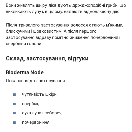
Вони живлять шкіру, ліквідують дріжджоподібні гриби, що
викликають лупу і, в цілому, надають відновлюючу дію.
Після тривалого застосування волосся стають м’якими,
блискучими і шовковистим. А після першого
застосування відразу помітно зниження почервоніння і
свербіння голови.
Склад, застосування, відгуки
Bioderma Node
Показання до застосування:
чутливість шкіри;
свербіж;
суха лупа і себорея;
почервоніння.