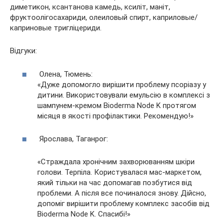
диметикон, ксантанова камедь, ксиліт, маніт,
фруктоолігосахариди, олеиловый спирт, каприловые/
каприновые тригліцериди.
Відгуки:
Олена, Тюмень:
«Дуже допомогло вирішити проблему псоріазу у
дитини. Використовували емульсію в комплексі з
шампунем-кремом Bioderma Node K протягом
місяця в якості профілактики. Рекомендую!»
Ярослава, Таганрог:
«Страждала хронічним захворюванням шкіри
голови. Терпіла. Користувалася мас-маркетом,
який тільки на час допомагав позбутися від
проблеми. А після все починалося знову. Дійсно,
допоміг вирішити проблему комплекс засобів від
Bioderma Node K. Спасибі!»