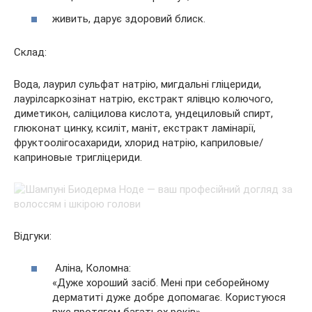
живить, дарує здоровий блиск.
Склад:
Вода, лаурил сульфат натрію, мигдальні гліцериди,
лаурілсаркозінат натрію, екстракт ялівцю колючого,
диметикон, саліцилова кислота, ундециловый спирт,
глюконат цинку, ксиліт, маніт, екстракт ламінарії,
фруктоолігосахариди, хлорид натрію, каприловые/
каприновые тригліцериди.
Відгуки:
Аліна, Коломна:
«Дуже хороший засіб. Мені при себорейному
дерматиті дуже добре допомагає. Користуюся