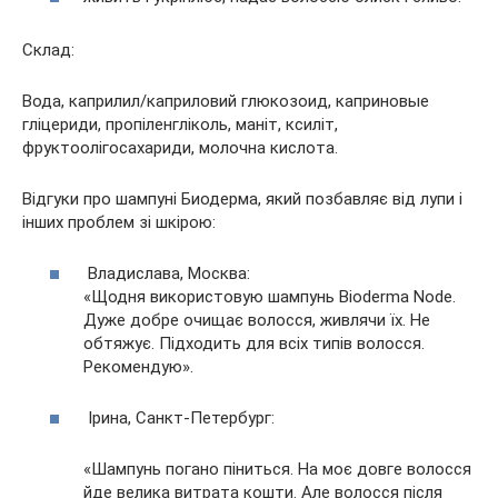
Склад:
Вода, каприлил/каприловий глюкозоид, каприновые
гліцериди, пропіленгліколь, маніт, ксиліт,
фруктоолігосахариди, молочна кислота.
Відгуки про шампуні Биодерма, який позбавляє від лупи і
інших проблем зі шкірою:
Владислава, Москва:
«Щодня використовую шампунь Bioderma Node.
Дуже добре очищає волосся, живлячи їх. Не
обтяжує. Підходить для всіх типів волосся.
Рекомендую».
Ірина, Санкт-Петербург:
«Шампунь погано піниться. На моє довге волосся
йде велика витрата кошти. Але волосся після