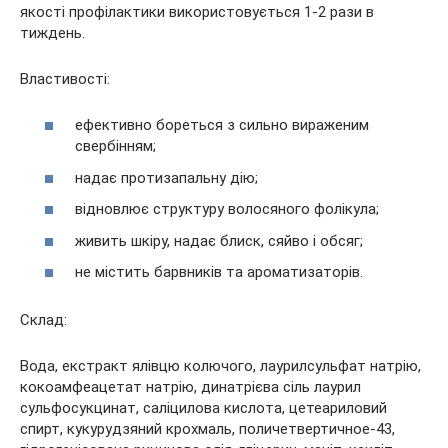
якості профілактики використовується 1-2 рази в
тиждень.
Властивості:
ефективно бореться з сильно вираженим
свербінням;
надає протизапальну дію;
відновлює структуру волосяного фолікула;
живить шкіру, надає блиск, сяйво і обсяг;
не містить барвників та ароматизаторів.
Склад:
Вода, екстракт ялівцю колючого, лаурилсульфат натрію,
кокоамфеацетат натрію, динатрієва сіль лаурил
сульфосукцинат, саліцилова кислота, цетеариловий
спирт, кукурудзяний крохмаль, поличетвертичное-43,