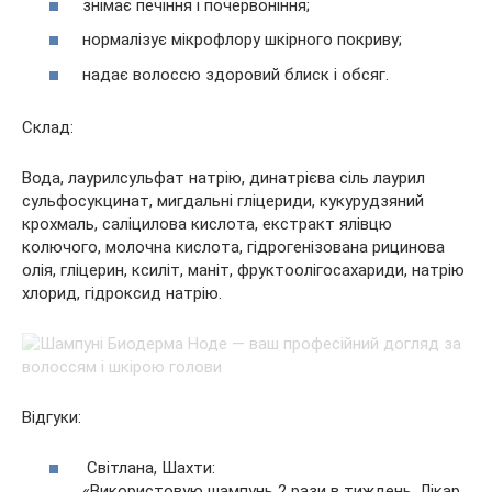
знімає печіння і почервоніння;
нормалізує мікрофлору шкірного покриву;
надає волоссю здоровий блиск і обсяг.
Склад:
Вода, лаурилсульфат натрію, динатрієва сіль лаурил
сульфосукцинат, мигдальні гліцериди, кукурудзяний
крохмаль, саліцилова кислота, екстракт ялівцю
колючого, молочна кислота, гідрогенізована рицинова
олія, гліцерин, ксиліт, маніт, фруктоолігосахариди, натрію
хлорид, гідроксид натрію.
Відгуки:
Світлана, Шахти:
«Використовую шампунь 2 рази в тиждень. Лікар