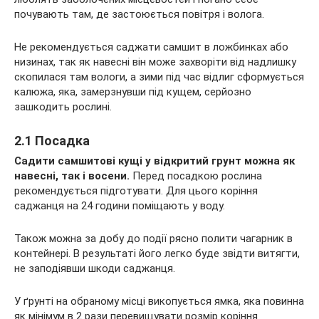
почувають там, де застоюється повітря і волога.
Не рекомендується саджати самшит в ложбинках або
низинах, так як навесні він може захворіти від надлишку
скопилася там вологи, а зими під час відлиг сформується
калюжа, яка, замерзнувши під кущем, серйозно
зашкодить рослині.
2.1 Посадка
Садити самшитові кущі у відкритий грунт можна як
навесні, так і восени.
Перед посадкою рослина
рекомендується підготувати. Для цього коріння
саджанця на 24 години поміщають у воду.
Також можна за добу до події рясно полити чагарник в
контейнері. В результаті його легко буде звідти витягти,
не заподіявши шкоди саджанця.
У ґрунті на обраному місці викопується ямка, яка повинна
як мінімум в 2 рази перевищувати розмір коріння