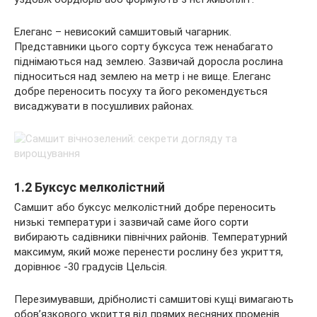
Елеганс – невисокий самшитовый чагарник.
Представники цього сорту буксуса теж ненабагато
піднімаються над землею. Зазвичай доросла рослина
підноситься над землею на метр і не вище. Елеганс
добре переносить посуху та його рекомендується
висаджувати в посушливих районах.
1.2 Буксус мелколістний
Самшит або буксус мелколістний добре переносить
низькі температури і зазвичай саме його сорти
вибирають садівники північних районів. Температурний
максимум, який може перенести рослину без укриття,
дорівнює -30 градусів Цельсія.
Перезимувавши, дрібнолисті самшитові кущі вимагають
обов’язкового укриття від прямих весняних променів