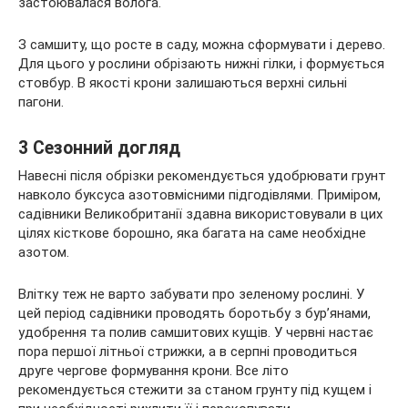
застоювалася волога.
З самшиту, що росте в саду, можна сформувати і дерево.
Для цього у рослини обрізають нижні гілки, і формується
стовбур. В якості крони залишаються верхні сильні
пагони.
3 Сезонний догляд
Навесні після обрізки рекомендується удобрювати грунт
навколо буксуса азотовмісними підгодівлями. Приміром,
садівники Великобританії здавна використовували в цих
цілях кісткове борошно, яка багата на саме необхідне
азотом.
Влітку теж не варто забувати про зеленому рослині. У
цей період садівники проводять боротьбу з бур’янами,
удобрення та полив самшитових кущів. У червні настає
пора першої літньої стрижки, а в серпні проводиться
друге чергове формування крони. Все літо
рекомендується стежити за станом грунту під кущем і