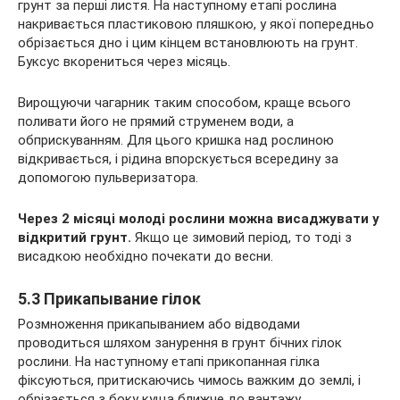
грунт за перші листя. На наступному етапі рослина
накривається пластиковою пляшкою, у якої попередньо
обрізається дно і цим кінцем встановлюють на грунт.
Буксус вкорениться через місяць.
Вирощуючи чагарник таким способом, краще всього
поливати його не прямий струменем води, а
обприскуванням. Для цього кришка над рослиною
відкривається, і рідина впорскується всередину за
допомогою пульверизатора.
Через 2 місяці молоді рослини можна висаджувати у
відкритий грунт.
Якщо це зимовий період, то тоді з
висадкою необхідно почекати до весни.
5.3 Прикапывание гілок
Розмноження прикапыванием або відводами
проводиться шляхом занурення в грунт бічних гілок
рослини. На наступному етапі прикопанная гілка
фіксуються, притискаючись чимось важким до землі, і
обрізається з боку куща ближче до вантажу.