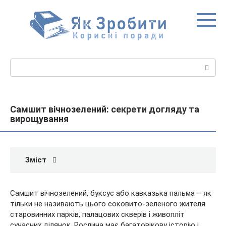
Перейти
до
вмісту
Пошук:
Самшит вічнозелений: секрети догляду та
вирощування
Зміст
Самшит вічнозелений, буксус або кавказька пальма – як
тільки не називають цього соковито-зеленого жителя
старовинних парків, палацових скверів і живопліт
сучасних ділянок. Рослина має багатовікову історію і