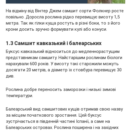
На відміну від Вінтер Джем самшит сорти Фолкнер росте
повільно. Доросла рослина рідко перевищує висоту 1,5
метра. Так як гілки куща ростуть в різні боки, то з його
крони досить зручно формувати кулі або конуси.
1.3 Самшит кавказький і балеарських
Буксус кавказький відноситься до медленнорастущим
представникам самшиту. Найстарішим рослинам біологи
нарахували 600 років. У висоту такі старожили можуть
досягати 20 метрів, а діаметр їх стовбура перевищує 30
див.
Рослина добре переносить заморозки і низькі зимові
температури.
Балеарський вид самшитових кущів отримав свою назву
за місцем початкового зростання. Цей буксус
зустрічається в південній частині Іспанії, а саме на
Балеарських островах. Рослина поширена і на західних