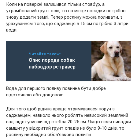
Коли на поверхні залишився тільки стовбур, а
утрамбований грунт осів, то на місце посадки потрібно
знову додати землі. Тепер рослину можна поливати, з
урахуванням того, що саджанця в 15 см потрібно 3 літри
води.
Читайте також:
Опис породи собак
лабрадор ретривер
Вода для першого поливу повинна бути добре
відстояною або дощовою.
Для того щоб рідина краще утримувалася поруч з
саджанцем, навколо нього роблять невисокий земляний
вал, відступивши від стебла 20-25 см. Якщо після висадки
самшиту у відкритий грунт опадів не було 9-10 днів, то
рослину необхідно обов’язково полити.