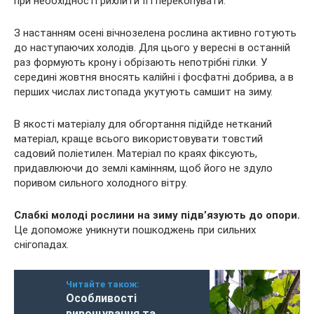
при необхідності рихлити її і перекопувати.
З настанням осені вічнозелена рослина активно готують
до наступаючих холодів. Для цього у вересні в останній
раз формують крону і обрізають непотрібні гілки. У
середині жовтня вносять калійні і фосфатні добрива, а в
перших числах листопада укутують самшит на зиму.
В якості матеріалу для обгортання підійде нетканий
матеріал, краще всього використовувати товстий
садовий поліетилен. Матеріал по краях фіксують,
придавлюючи до землі камінням, щоб його не здуло
поривом сильного холодного вітру.
Слабкі молоді рослини на зиму підв’язують до опори.
Це допоможе уникнути пошкоджень при сильних
снігопадах.
Читайте також:
Особливості
вирощування та