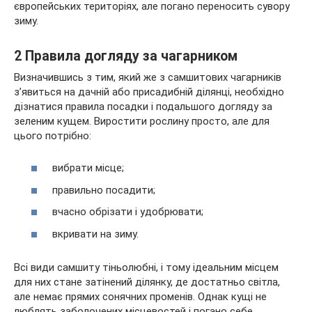
європейських територіях, але погано переносить сувору
зиму.
2 Правила догляду за чагарником
Визначившись з тим, який же з самшитових чагарників
з’явиться на дачній або присадибній ділянці, необхідно
дізнатися правила посадки і подальшого догляду за
зеленим кущем. Виростити рослину просто, але для
цього потрібно:
вибрати місце;
правильно посадити;
вчасно обрізати і удобрювати;
вкривати на зиму.
Всі види самшиту тіньолюбні, і тому ідеальним місцем
для них стане затінений ділянку, де достатньо світла,
але немає прямих сонячних променів. Однак кущі не
люблять заболочених місцевостей і погано себе