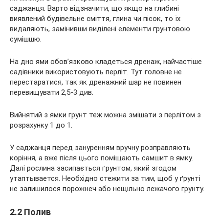
саджанця. Варто відзначити, що якщо на глибині
виявлений будівельне сміття, глина чи пісок, то їх
видаляють, замінивши виділені елементи грунтовою
сумішшю.
На дно ями обов’язково кладеться дренаж, найчастіше
садівники використовують перліт. Тут головне не
перестаратися, так як дренажний шар не повинен
перевищувати 2,5-3 див.
Вийнятий з ямки грунт теж можна змішати з перлітом з
розрахунку 1 до 1.
У саджанця перед зануренням вручну розправляють
коріння, а вже після цього поміщають самшит в ямку.
Далі рослина засипається ґрунтом, який згодом
утаптывается. Необхідно стежити за тим, щоб у ґрунті
не залишилося порожнеч або нещільно лежачого грунту.
2.2 Полив