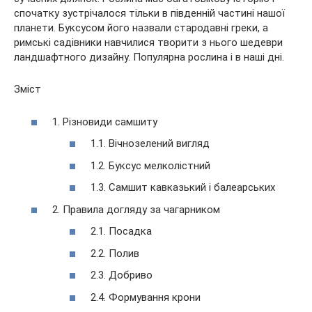
спочатку зустрічалося тільки в південній частині нашої
планети. Буксусом його назвали стародавні греки, а
римські садівники навчилися творити з нього шедеври
ландшафтного дизайну. Популярна рослина і в наші дні.
Зміст
1. Різновиди самшиту
1.1. Вічнозелений вигляд
1.2. Буксус мелколістний
1.3. Самшит кавказький і балеарських
2. Правила догляду за чагарником
2.1. Посадка
2.2. Полив
2.3. Добриво
2.4. Формування крони