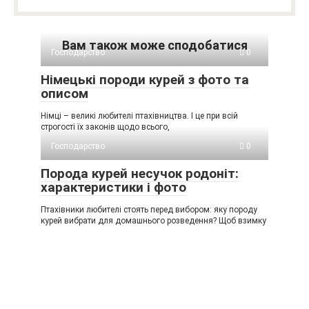
Вам також може сподобатися
Господарство
0
Німецькі породи курей з фото та
описом
Німці – великі любителі птахівництва. І це при всій
строгості їх законів щодо всього,
Господарство
0
Порода курей несучок родоніт:
характеристики і фото
Птахівники любителі стоять перед вибором: яку породу
курей вибрати для домашнього розведення? Щоб взимку