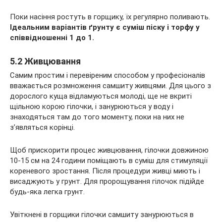
Поки насіння ростуть в горщику, їх регулярно поливають.
Ідеальним варіантів ґрунту є суміш піску і торфу у
співвідношенні 1 до 1.
5.2 Живцювання
Самим простим і перевіреним способом у професіоналів
вважається розмноження самшиту живцями. Для цього з
дорослого куща відламуються молоді, ще не вкриті
щільною корою гілочки, і занурюються у воду і
знаходяться там до того моменту, поки на них не
з’являться корінці.
Щоб прискорити процес живцювання, гілочки довжиною
10-15 см на 24 години поміщають в суміш для стимуляції
кореневого зростання. Після процедури живці миють і
висаджують у грунт. Для пророщування гілочок підійде
будь-яка легка грунт.
Увіткнені в горщики гілочки самшиту занурюються в