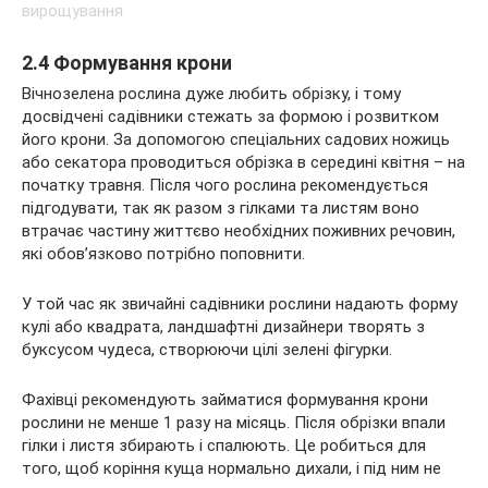
2.4 Формування крони
Вічнозелена рослина дуже любить обрізку, і тому
досвідчені садівники стежать за формою і розвитком
його крони. За допомогою спеціальних садових ножиць
або секатора проводиться обрізка в середині квітня – на
початку травня. Після чого рослина рекомендується
підгодувати, так як разом з гілками та листям воно
втрачає частину життєво необхідних поживних речовин,
які обов’язково потрібно поповнити.
У той час як звичайні садівники рослини надають форму
кулі або квадрата, ландшафтні дизайнери творять з
буксусом чудеса, створюючи цілі зелені фігурки.
Фахівці рекомендують займатися формування крони
рослини не менше 1 разу на місяць. Після обрізки впали
гілки і листя збирають і спалюють. Це робиться для
того, щоб коріння куща нормально дихали, і під ним не