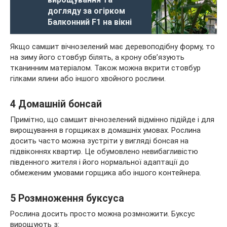
догляду за огірком
Балконний F1 на вікні
Якщо самшит вічнозелений має деревоподібну форму, то
на зиму його стовбур білять, а крону обв’язують
тканинним матеріалом. Також можна вкрити стовбур
гілками ялини або іншого хвойного рослини.
4 Домашній бонсай
Примітно, що самшит вічнозелений відмінно підійде і для
вирощування в горщиках в домашніх умовах. Рослина
досить часто можна зустріти у вигляді бонсая на
підвіконнях квартир. Це обумовлено невибагливістю
південного жителя і його нормальної адаптації до
обмеженим умовами горщика або іншого контейнера.
5 Розмноження буксуса
Рослина досить просто можна розмножити. Буксус
вирощують з: