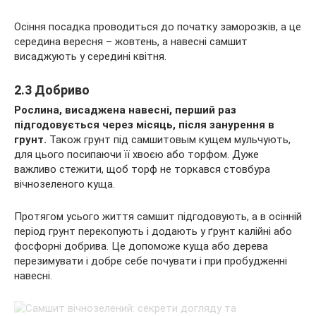
Осіння посадка проводиться до початку заморозків, а це
середина вересня – жовтень, а навесні самшит
висаджують у середині квітня.
2.3 Добриво
Рослина, висаджена навесні, перший раз
підгодовується через місяць, після занурення в
грунт.
Також грунт під самшитовым кущем мульчують,
для цього посипаючи її хвоєю або торфом. Дуже
важливо стежити, щоб торф не торкався стовбура
вічнозеленого куща.
Протягом усього життя самшит підгодовують, а в осінній
період грунт перекопують і додають у ґрунт калійні або
фосфорні добрива. Це допоможе куща або дерева
перезимувати і добре себе почувати і при пробудженні
навесні.