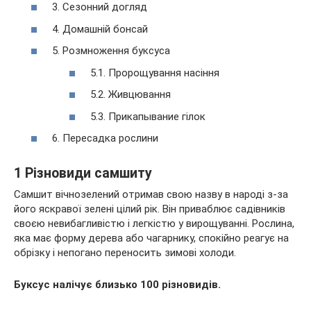
3. Сезонний догляд
4. Домашній бонсай
5. Розмноження буксуса
5.1. Пророщування насіння
5.2. Живцювання
5.3. Прикапывание гілок
6. Пересадка рослини
1 Різновиди самшиту
Самшит вічнозелений отримав свою назву в народі з-за
його яскравої зелені цілий рік. Він приваблює садівників
своєю невибагливістю і легкістю у вирощуванні. Рослина,
яка має форму дерева або чагарнику, спокійно реагує на
обрізку і непогано переносить зимові холоди.
Буксус налічує близько 100 різновидів.