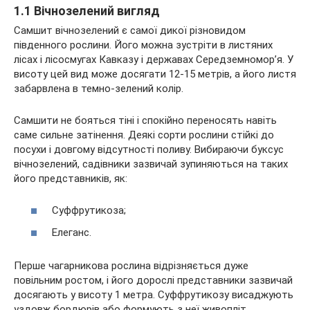
1.1 Вічнозелений вигляд
Самшит вічнозелений є самої дикої різновидом
південного рослини. Його можна зустріти в листяних
лісах і лісосмугах Кавказу і державах Середземномор’я. У
висоту цей вид може досягати 12-15 метрів, а його листя
забарвлена в темно-зелений колір.
Самшити не бояться тіні і спокійно переносять навіть
саме сильне затінення. Деякі сорти рослини стійкі до
посухи і довгому відсутності поливу. Вибираючи буксус
вічнозелений, садівники зазвичай зупиняються на таких
його представників, як:
Суффрутикоза;
Елеганс.
Перше чагарникова рослина відрізняється дуже
повільним ростом, і його дорослі представники зазвичай
досягають у висоту 1 метра. Суффрутикозу висаджують
уздовж бордюрів або формують з неї живопліт.