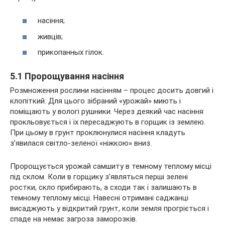
насіння;
живців;
прикопанных гілок.
5.1 Пророщування насіння
Розмноження рослини насінням – процес досить довгий і
клопіткий. Для цього зібраний «урожай» миють і
поміщають у вологі рушники. Через деякий час насіння
прокльовується і їх пересаджують в горщик із землею.
При цьому в грунт проклюнулися насіння кладуть
з’явилася світло-зеленої «ніжкою» вниз.
Пророщується урожай самшиту в темному теплому місці
під склом. Коли в горщику з’являться перші зелені
ростки, скло прибирають, а сходи так і залишають в
темному теплому місці. Навесні отримані саджанці
висаджують у відкритий грунт, коли земля прогріється і
спаде на немає загроза заморозків.