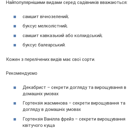
Найпопулярнішими видами серед садівників вважаються:
самшит вічнозелений;
буксус мелколістний;
самшит кавказький або колхидський;
буксус балеарський.
Кожен з перелічених видів має свої сорти.
Рекомендуємо
Декабрист – секрети догляду та вирощування в
домашніх умовах
Гортензія жасминова – секрети вирощування та
догляду в домашніх умовах
Гортензія Ванілла фрейз – секрети вирощування
квітучого куща