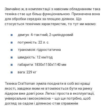
Звичайно ж, в комплектації з навісним обладнанням така
техніка стає ще більш функціональною. Призначена вона
для обробки середніх за площею ділянок. Що
стосується технічних характеристик, то тут ми маємо:
двигун: 4-тактний, 2-циліндровий
потужність: 22 л. с.
трансмісія: гідростатична
швидкість: 12 км/год
габарити: 1830x1150x1140 мм
вага: 229 кг
Техніка Craftsman зуміла поєднати в собі всі кращі
якості, завдяки яким не втомлюється бути на ринку
лідером вже довгі роки. Легка і проста в експлуатації,
універсальна і високоякісна – що ще потрібно, щоб
догляд за садом і ділянкою став справжнім