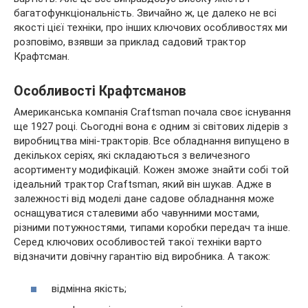
багатофункціональність. Звичайно ж, це далеко не всі
якості
цієї техніки, про інших ключових особливостях ми
розповімо, взявши за приклад садовий трактор
Крафтсман.
Особливості Крафтсманов
Американська компанія Craftsman почала своє існування
ще 1927 році. Сьогодні вона є одним зі світових лідерів з
виробництва міні-тракторів. Все обладнання випущено в
декількох серіях, які складаються з величезного
асортименту модифікацій. Кожен зможе знайти собі той
ідеальний трактор Craftsman, який він шукав. Адже в
залежності від моделі дане садове обладнання може
оснащуватися сталевими або чавунними мостами,
різними потужностями, типами коробки передач та інше.
Серед ключових особливостей такої техніки варто
відзначити довічну гарантію від виробника. А також:
відмінна якість;