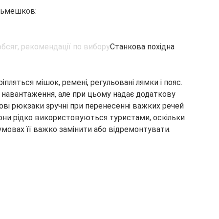
ещьмешков:
Станкова похідна
ріпляться мішок, ремені, регульовані лямки і пояс.
и навантаження, але при цьому надає додаткову
ові рюкзаки зручні при перенесенні важких речей
вони рідко використовуються туристами, оскільки
 умовах її важко замінити або відремонтувати.