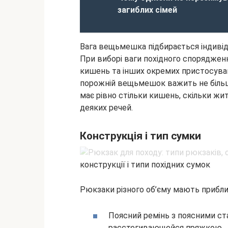
загиблих сімей
Вага вещьмешка підбирається індивіду
При виборі ваги похідного споряджен
кишень та інших окремих пристосуван
порожній вещьмешок важить не більше 
має рівно стільки кишень, скільки ж
деяких речей.
Конструкція і тип сумки
конструкції і типи похідних сумок
Рюкзаки різного об’єму мають прибли
Поясний ремінь з поясними ст
расстегивающейся пряжкою.