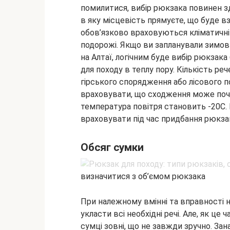
помилитися, вибір рюкзака повинен зд
в яку місцевість прямуєте, що буде взя
обов’язково враховуються кліматичні 
подорожі. Якщо ви запланували зимови
на Алтаї, логічним буде вибір рюкзака
для походу в теплу пору. Кількість ре
гірського спорядження або лісового по
враховувати, що сходження може почи
температура повітря становить -20С. Ц
враховувати під час придбання рюкзак
Обсяг сумки
визначитися з об’ємом рюкзака
При належному вмінні та вправності
укласти всі необхідні речі. Але, як це 
сумці зовні, що не завжди зручно. 