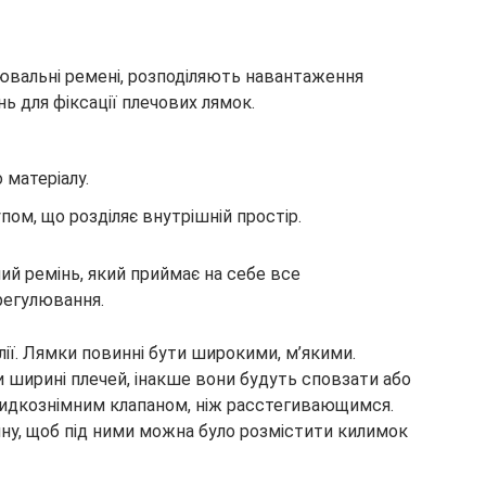
ювальні ремені, розподіляють навантаження
нь для фіксації плечових лямок.
 матеріалу.
пом, що розділяє внутрішній простір.
й ремінь, який приймає на себе все
регулювання.
лії. Лямки повинні бути широкими, м’якими.
 ширині плечей, інакше вони будуть сповзати або
видкознімним клапаном, ніж расстегивающимся.
ину, щоб під ними можна було розмістити килимок