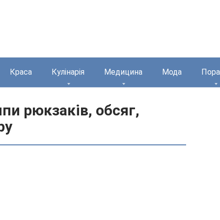
Краса
Кулінарія
Медицина
Мода
Пора
пи рюкзаків, обсяг,
ру