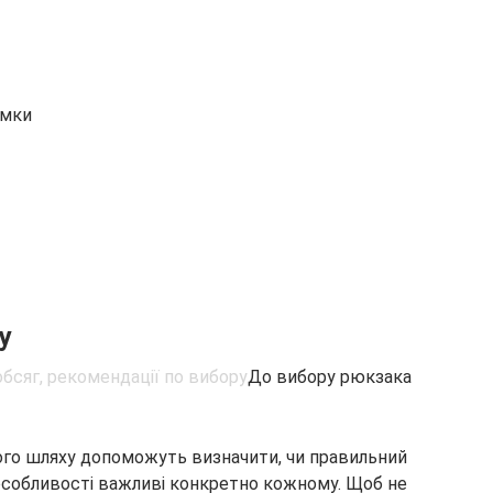
умки
у
До вибору рюкзака
ного шляху допоможуть визначити, чи правильний
і особливості важливі конкретно кожному. Щоб не