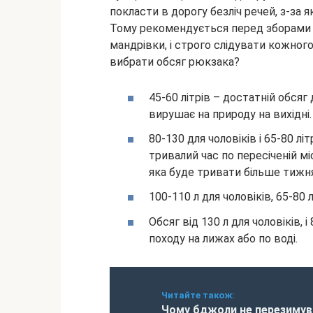
покласти в дорогу безліч речей, з-за
Тому рекомендується перед зборами 
мандрівки, і строго слідувати кожного
вибрати обсяг рюкзака?
45-60 літрів – достатній обсяг
вирушає на природу на вихідні.
80-130 для чоловіків і 65-80 лі
тривалий час по пересіченій мі
яка буде тривати більше тижня
100-110 л для чоловіків, 65-80 
Обсяг від 130 л для чоловіків, і
походу на лижах або по воді.
Читайте також:
Чому бджоли не перезимув