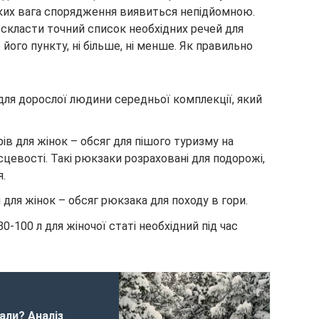
 яких вага спорядження виявиться непідйомною.
скласти точний список необхідних речей для
 його пункту, ні більше, ні менше. Як правильно
 для дорослої людини середньої комплекції, який
трів для жінок – обсяг для пішого туризму на
сцевості. Такі рюкзаки розраховані для подорожі,
.
л для жінок – обсяг рюкзака для походу в гори.
 80-100 л для жіночої статі необхідний під час
али? Аналіз