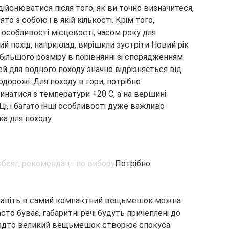
ійснюватися після того, як ви точно визначитеся,
то з собою і в якій кількості. Крім того,
особливості місцевості, часом року для
й похід, наприклад, вирішили зустріти Новий рік
 більшого розміру в порівнянні зі спорядженням
чей для водного походу значно відрізняється від
дорожі. Для походу в гори, потрібно
натися з температури +20 С, а на вершині
і, і багато інші особливості дуже важливо
а для походу.
Потрібно
 навіть в самий компактний вещьмешок можна
часто буває, габаритні речі будуть причеплені до
Занадто великий вещьмешок створює спокуса