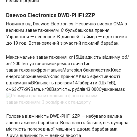
великої родини.
Daewoo Electronics DWD-PHF12ZP
Новинка від Daewoo Electronics. Незвично висока СМА з
великим завантаженням. Є бульбашкова прання.
Управління — сенсорне. Є дисплей. Таймер — відстрочка
до 19 год. Встановлений зірчастий похилий барабан.
Максимальне завантаження, кг15Швидкість віджиму, об/
хв1200Тип установкиокремостоячаТип
завантаженняфронтальнаМатеріал бакапластикКлас
енергоспоживанняАКлас пранняАКлас ефективності
віджиманняВКількість програм14Габарити (ШхГхВ),
см63x77x99Вага, кг80Вартість, рублів43 000Сушканемає
Головна відмінність DWD-PHF12ZP — небувало велика
завантаження барабана. Вона навіть більше, ніж сумарна
місткість попередньої машини з двома барабанами.
Друга відмінність — велика висота.