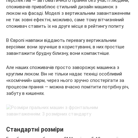
перспектив — автоматичного прання без участі людини,
споживачів приваблює стильний дизайн машинок з
люком на фасаді. Моделі з вертикальним завантаженням
не так зовні ефектні, можливо, саме тому вітчизняний
споживач ставить їх на друге місце в рейтингу попиту.
В Європі навпаки віддають перевагу вертикальним
версіями: вони зручніше в користуванні, в них простіше
завантажити брудну білизну, вони компактніше.
Але наших споживачів просто заворожує машинка з
круглим люком. Він не тільки надає техніці особливий
«космічний» шарм, через нього зручно спостерігати за
процесом прання — можна вчасно помітити потрібну річ,
забуту в кишенях.
Стандартні розміри