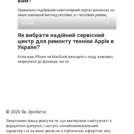
вам?
Правильно підібраний комп’ютерний корпус визначає не
лише зовнішній вигляд системи, а і тепловий режим,
Hi-Tech
0
Як вибрати надійний сервісний
центр для ремонту техніки Apple в
Україні?
Коли ваш iPhone чи MacBook виходить з ладу, важливо
звернутися до фахівців, які не
© 2026 Як Зробити...
Звертаємо вашу увагу на те, що матеріали сайту взяті з
відкритих джерел, і несуть ознайомлювальний
характер і ні за яких умов не є публічною офертою або