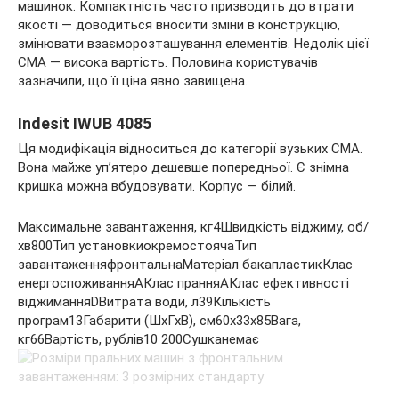
машинок. Компактність часто призводить до втрати
якості — доводиться вносити зміни в конструкцію,
змінювати взаєморозташування елементів. Недолік цієї
СМА — висока вартість. Половина користувачів
зазначили, що її ціна явно завищена.
Indesit IWUB 4085
Ця модифікація відноситься до категорії вузьких СМА.
Вона майже уп’ятеро дешевше попередньої. Є знімна
кришка можна вбудовувати. Корпус — білий.
Максимальне завантаження, кг4Швидкість віджиму, об/
хв800Тип установкиокремостоячаТип
завантаженняфронтальнаМатеріал бакапластикКлас
енергоспоживанняАКлас пранняАКлас ефективності
віджиманняDВитрата води, л39Кількість
програм13Габарити (ШхГхВ), см60x33x85Вага,
кг66Вартість, рублів10 200Сушканемає