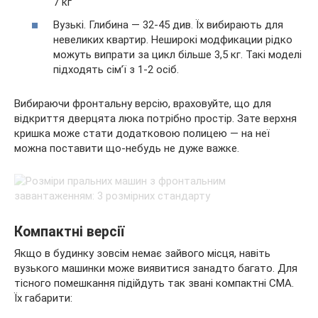
7 кг
Вузькі. Глибина — 32-45 див. Їх вибирають для
невеликих квартир. Неширокі модфикации рідко
можуть випрати за цикл більше 3,5 кг. Такі моделі
підходять сім’ї з 1-2 осіб.
Вибираючи фронтальну версію, враховуйте, що для
відкриття дверцята люка потрібно простір. Зате верхня
кришка може стати додатковою полицею — на неї
можна поставити що-небудь не дуже важке.
Компактні версії
Якщо в будинку зовсім немає зайвого місця, навіть
вузького машинки може виявитися занадто багато. Для
тісного помешкання підійдуть так звані компактні СМА.
Їх габарити: