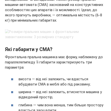
машини-автомата (СМА) заснований на конструктивних
особливостях цих апаратів і їх можливості. Ідеал, до
якого прагнуть виробники, — оптимальна місткість (6-8
кг) при мінімальних габаритах.
Які габарити у СМА?
Фронтальна пральна машинка має форму, наближену до
параллелепипеду. Її габарити характеризують три
параметра:
висота — від неї залежить, чи вдасться
вбудувати СМА в меблі або під раковину;
ширина — від неї залежить, втиснется машина у
відведений простір;
глибина — чим вона менша, тим більше простору
вдасться заощадити.