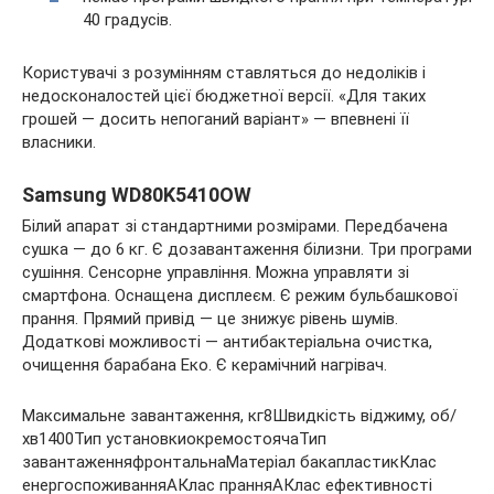
40 градусів.
Користувачі з розумінням ставляться до недоліків і
недосконалостей цієї бюджетної версії. «Для таких
грошей — досить непоганий варіант» — впевнені її
власники.
Samsung WD80K5410OW
Білий апарат зі стандартними розмірами. Передбачена
сушка — до 6 кг. Є дозавантаження білизни. Три програми
сушіння. Сенсорне управління. Можна управляти зі
смартфона. Оснащена дисплеєм. Є режим бульбашкової
прання. Прямий привід — це знижує рівень шумів.
Додаткові можливості — антибактеріальна очистка,
очищення барабана Еко. Є керамічний нагрівач.
Максимальне завантаження, кг8Швидкість віджиму, об/
хв1400Тип установкиокремостоячаТип
завантаженняфронтальнаМатеріал бакапластикКлас
енергоспоживанняАКлас пранняАКлас ефективності