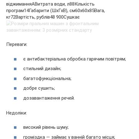
віджиманняАВитрата води, л88Кількість
програм14Габарити (ШхГхВ), см60x60x85Вага,
кг72Вартість, рублів48 900Сушкає
Переваги:
є антибактеріальна обробка гарячим повітрям;
стильний дизайн;
багатофункціональна;
добре сушить;
дозавантаження речей.
Недоліки:
високий рівень шуму;
громіздка — займає у ванній багато місця;