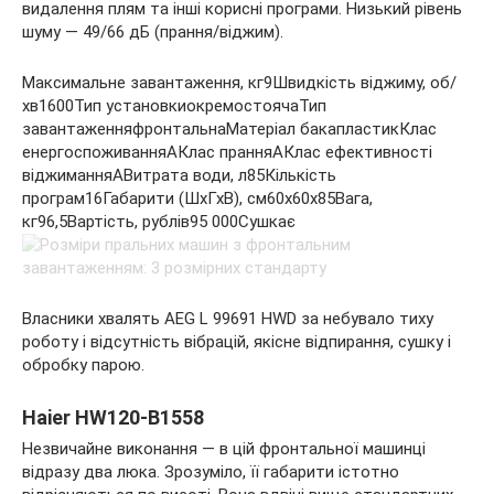
видалення плям та інші корисні програми. Низький рівень
шуму — 49/66 дБ (прання/віджим).
Максимальне завантаження, кг9Швидкість віджиму, об/
хв1600Тип установкиокремостоячаТип
завантаженняфронтальнаМатеріал бакапластикКлас
енергоспоживанняАКлас пранняАКлас ефективності
віджиманняАВитрата води, л85Кількість
програм16Габарити (ШхГхВ), см60x60x85Вага,
кг96,5Вартість, рублів95 000Сушкає
Власники хвалять AEG L 99691 HWD за небувало тиху
роботу і відсутність вібрацій, якісне відпирання, сушку і
обробку парою.
Haier HW120-B1558
Незвичайне виконання — в цій фронтальної машинці
відразу два люка. Зрозуміло, її габарити істотно