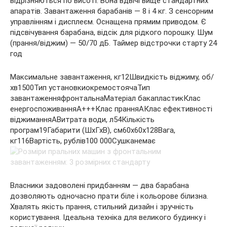
відрізняються по висоті. Вона вдвічі вище стандартних
апаратів. Завантаження барабанів — 8 і 4 кг. З сенсорним
управлінням і дисплеєм. Оснащена прямим приводом. Є
підсвічування барабана, відсік для рідкого порошку. Шум
(прання/віджим) — 50/70 дБ. Таймер відстрочки старту 24
год
Максимальне завантаження, кг12Швидкість віджиму, об/
хв1500Тип установкиокремостоячаТип
завантаженняфронтальнаМатеріал бакапластикКлас
енергоспоживанняА+++Клас пранняАКлас ефективності
віджиманняАВитрата води, л54Кількість
програм19Габарити (ШхГхВ), см60x60x128Вага,
кг116Вартість, рублів100 000Сушканемає
Власники задоволені придбанням — два барабана
дозволяють одночасно прати біле і кольорове білизна.
Хвалять якість прання, стильний дизайн і зручність
користування. Ідеальна техніка для великого будинку і