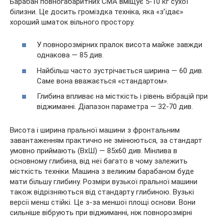
Барабан повногабаритних СМА вміщує 5-10 кг сухої
білизни. Це досить громіздка техніка, яка «з’їдає»
хороший шматок вільного простору.
У повнорозмірних пралок висота майже завжди
однакова — 85 див.
Найбільш часто зустрічається ширина — 60 див.
Саме вона вважається «стандартом».
Глибина впливає на місткість і рівень вібрацій при
віджиманні. Діапазон параметра — 32-70 див.
Висота і ширина пральної машини з фронтальним
завантаженням практично не змінюються, за стандарт
умовно приймають (ВхШ) — 85х60 див. Мінлива в
основному глибина, від неї багато в чому залежить
місткість техніки. Машина з великим барабаном буде
мати більшу глибину. Розміри вузької пральної машини
також відрізняються від стандарту глибиною. Вузькі
версії менш стійкі. Це з-за меншої площі основи. Вони
сильніше вібрують при віджиманні, ніж повнорозмірні