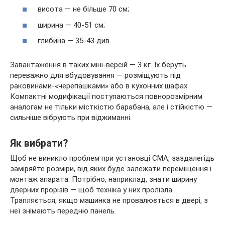
висота — не більше 70 см;
ширина — 40-51 см;
глибина — 35-43 див.
Завантаження в таких міні-версій — 3 кг. Їх беруть
переважно для вбудовування — розміщують під
раковинами-«черепашками» або в кухонних шафах.
Компактні модифікації поступаються повнорозмірним
аналогам не тільки місткістю барабана, але і стійкістю —
сильніше вібрують при віджиманні.
Як вибрати?
Щоб не виникло проблем при установці СМА, заздалегідь
заміряйте розміри, від яких буде залежати переміщення і
монтаж апарата. Потрібно, наприклад, знати ширину
дверних прорізів — щоб техніка у них пролізла.
Трапляється, якщо машинка не провалюється в двері, з
неї знімають передню панель.