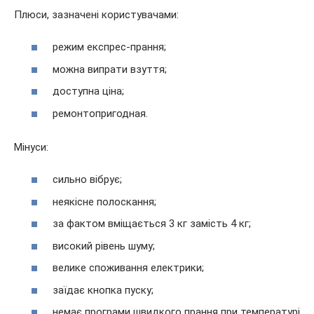
Плюси, зазначені користувачами:
режим експрес-прання;
можна випрати взуття;
доступна ціна;
ремонтопригодная.
Мінуси:
сильно вібрує;
неякісне полоскання;
за фактом вміщається 3 кг замість 4 кг;
високий рівень шуму;
велике споживання електрики;
заїдає кнопка пуску;
немає програми швидкого прання при температурі