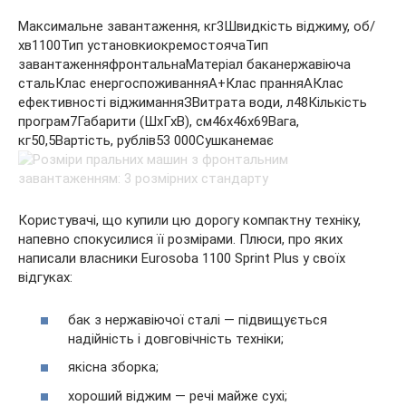
Максимальне завантаження, кг3Швидкість віджиму, об/
хв1100Тип установкиокремостоячаТип
завантаженняфронтальнаМатеріал баканержавіюча
стальКлас енергоспоживанняА+Клас пранняАКлас
ефективності віджиманняЗВитрата води, л48Кількість
програм7Габарити (ШхГхВ), см46x46x69Вага,
кг50,5Вартість, рублів53 000Сушканемає
Користувачі, що купили цю дорогу компактну техніку,
напевно спокусилися її розмірами. Плюси, про яких
написали власники Eurosoba 1100 Sprint Plus у своїх
відгуках:
бак з нержавіючої сталі — підвищується
надійність і довговічність техніки;
якісна зборка;
хороший віджим — речі майже сухі;