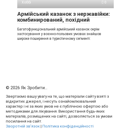
Хоббі
0
Армійський казанок з нержавійки:
комбинирований, похідний
Багатофункціональний армійський казанок окрім
застосування у воєнно-польових умовах знайшов
широке поширення в туристичному сегменті:
© 2026 Як Зробити...
Звертаємо вашу увагу на те, що матеріали сайту взяті з
відкритих джерел, і несуть ознайомлювальний
характер і ні за яких умов не є публічною офертою або
методиками для лікування. Використання будь-яких
матеріалів, розміщених на сайті, дозволяється за умови
посилання на сайт.
Зворотній зв’язок
|
Політика конфіденційності