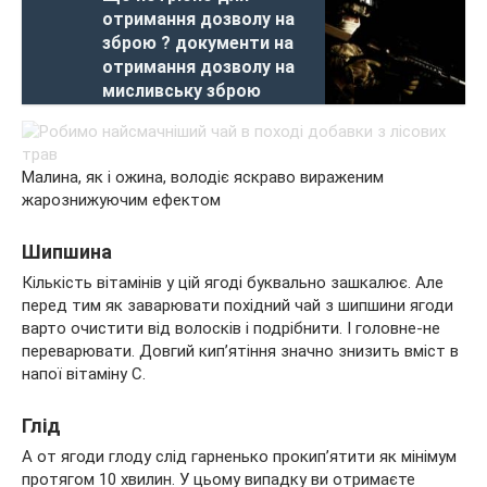
отримання дозволу на
зброю ? документи на
отримання дозволу на
мисливську зброю
Малина, як і ожина, володіє яскраво вираженим
жарознижуючим ефектом
Шипшина
Кількість вітамінів у цій ягоді буквально зашкалює. Але
перед тим як заварювати похідний чай з шипшини ягоди
варто очистити від волосків і подрібнити. І головне-не
переварювати. Довгий кип’ятіння значно знизить вміст в
напої вітаміну С.
Глід
А от ягоди глоду слід гарненько прокип’ятити як мінімум
протягом 10 хвилин. У цьому випадку ви отримаєте