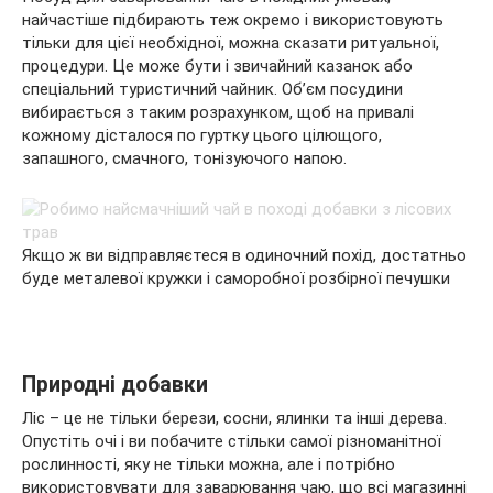
найчастіше підбирають теж окремо і використовують
тільки для цієї необхідної, можна сказати ритуальної,
процедури. Це може бути і звичайний казанок або
спеціальний туристичний чайник. Об’єм посудини
вибирається з таким розрахунком, щоб на привалі
кожному дісталося по гуртку цього цілющого,
запашного, смачного, тонізуючого напою.
Якщо ж ви відправляєтеся в одиночний похід, достатньо
буде металевої кружки і саморобної розбірної печушки
Природні добавки
Ліс – це не тільки берези, сосни, ялинки та інші дерева.
Опустіть очі і ви побачите стільки самої різноманітної
рослинності, яку не тільки можна, але і потрібно
використовувати для заварювання чаю, що всі магазинні