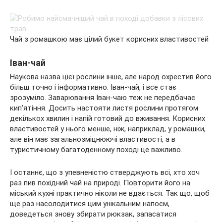
Чай з ромашкою має цілий букет корисних властивостей
Іван-чай
Наукова назва цієї рослини інше, але народ охрестив його
більш точно і інформативно. Іван-чай, і все стає
зрозуміло. Заварювання Іван-чаю теж не передбачає
кип’ятіння. Досить настояти листя рослини протягом
декількох хвилин і напій готовий до вживання. Корисних
властивостей у нього менше, ніж, наприклад, у ромашки,
але він має загальнозміцнюючі властивості, а в
туристичному багатоденному поході це важливо.
І останнє, що з упевненістю стверджують всі, хто хоч
раз пив похідний чай на природі. Повторити його на
міський кухні практично ніколи не вдається. Так що, щоб
ще раз насолодитися цим унікальним напоєм,
доведеться знову збирати рюкзак, запасатися