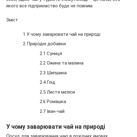
якого все підприємство буде не повним.
Зміст
1 У чому заварювати чай
на природі
2 Природні добавки
2.1 Суниця
2.2 Ожина та малина
2.3 Шипшина
2.4 Глід
2.5 Листя меліси
2.6 Ромашка
2.7 Іван-чай
У чому заварювати чай на природі
Посуд для заварювання чаю в похідних умовах,