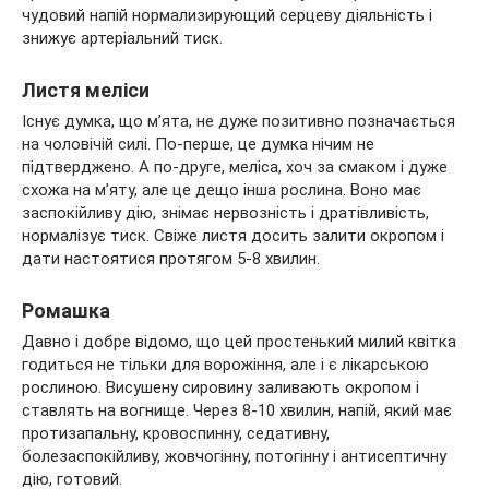
чудовий напій нормализирующий серцеву діяльність і
знижує артеріальний тиск.
Листя меліси
Існує думка, що м’ята, не дуже позитивно позначається
на чоловічій силі. По-перше, це думка нічим не
підтверджено. А по-друге, меліса, хоч за смаком і дуже
схожа на м’яту, але це дещо інша рослина. Воно має
заспокійливу дію, знімає нервозність і дратівливість,
нормалізує тиск. Свіже листя досить залити окропом і
дати настоятися протягом 5-8 хвилин.
Ромашка
Давно і добре відомо, що цей простенький милий квітка
годиться не тільки для ворожіння, але і є лікарською
рослиною. Висушену сировину заливають окропом і
ставлять на вогнище. Через 8-10 хвилин, напій, який має
протизапальну, кровоспинну, седативну,
болезаспокійливу, жовчогінну, потогінну і антисептичну
дію, готовий.