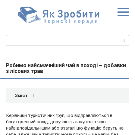
Перейти
до
вмісту
Пошук:
Робимо найсмачніший чай в поході – добавки
з лісових трав
Зміст
Керівники туристичних груп, що відправляються в
багатоденний похід, доручають закупівлю чаю
найвідповідальнішим або взагалі цю функцію беруть на
себе, адже чай у туристичному поході – це напій, без