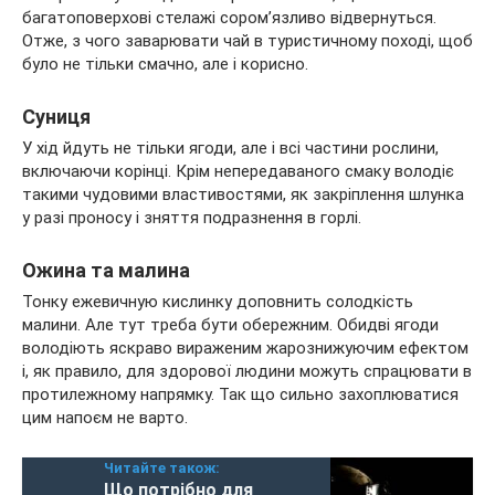
багатоповерхові стелажі сором’язливо відвернуться.
Отже, з чого заварювати чай в туристичному поході, щоб
було не тільки смачно, але і корисно.
Суниця
У хід йдуть не тільки ягоди, але і всі частини рослини,
включаючи корінці. Крім непередаваного смаку володіє
такими чудовими властивостями, як закріплення шлунка
у разі проносу і зняття подразнення в горлі.
Ожина та малина
Тонку ежевичную кислинку доповнить солодкість
малини. Але тут треба бути обережним. Обидві ягоди
володіють яскраво вираженим жарознижуючим ефектом
і, як правило, для здорової людини можуть спрацювати в
протилежному напрямку. Так що сильно захоплюватися
цим напоєм не варто.
Читайте також:
Що потрібно для