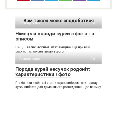
Вам також може сподобатися
Господарство
0
Німецькі породи курей з фото та
описом
Німці – великі любителі птахівництва. І це при всій
строгості їх законів щодо всього,
Господарство
0
Порода курей несучок родоніт:
характеристики і фото
Птахівники любителі стоять перед вибором: яку породу
курей вибрати для домашнього розведення? Щоб взимку