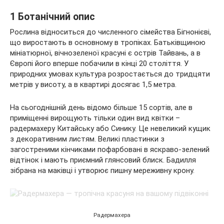
1 Ботанічний опис
Рослина відноситься до численного сімейства Бігнонієві,
що виростають в основному в тропіках. Батьківщиною
мініатюрної, вічнозеленої красуні є острів Тайвань, а в
Європі його вперше побачили в кінці 20 століття. У
природних умовах культура розростається до тридцяти
метрів у висоту, а в квартирі досягає 1,5 метра.
На сьогоднішній день відомо більше 15 сортів, але в
приміщенні вирощують тільки один вид квітки –
радермахеру Китайську або Синику. Це невеликий кущик
з декоративним листям. Великі пластинки з
загостреними кінчиками пофарбовані в яскраво-зелений
відтінок і мають приємний глянсовий блиск. Бадилля
зібрана на маківці і утворює пишну мереживну крону.
Радермахера