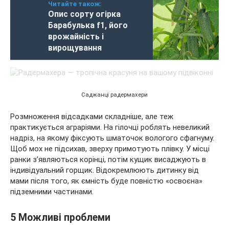
Читайте також:
Опис сорту огірка
Барабулька f1, його
врожайність і
вирощування
Саджанці радермахери
Розмноження відсадками складніше, але теж
практикується аграріями. На гілочці роблять невеликий
надріз, на якому фіксують шматочок вологого сфагнуму.
Щоб мох не підсихав, зверху примотують плівку. У місці
ранки з’являються корінці, потім кущик висаджують в
індивідуальний горщик. Відокремлюють дитинку від
мами після того, як ємність буде повністю «освоєна»
підземними частинами.
5 Можливі проблеми