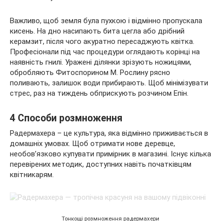
Важливо, щоб земля була пухкою і відмінно пропускала
кисень. На дно насипають бита цегла або дрібний
керамзит, після чого акуратно пересаджують квітка.
Професіонали під час процедури оглядають корінці на
наявність гнилі. Уражені ділянки зрізують ножицями,
обробляють Фитоспорином М. Рослину рясно
поливають, залишок води прибирають. Щоб мінімізувати
стрес, раз на тиждень обприскують розчином Епін.
4 Способи розмноження
Радермахера – це культура, яка відмінно приживається в
домашніх умовах. Щоб отримати нове деревце,
необов’язково купувати примірник в магазині. Існує кілька
перевірених методик, доступних навіть початківцям
квітникарям.
Тонкощі розмноження радермахери