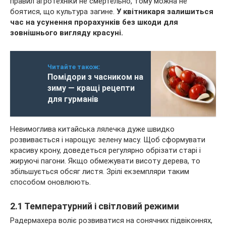
правил агротехніки не смертельно, тому можна не
боятися, що культура загине.
У квітникаря залишиться
час на усунення прорахунків без шкоди для
зовнішнього вигляду красуні.
Читайте також:
Помідори з часником на
зиму — кращі рецепти
для гурманів
Невимоглива китайська лялечка дуже швидко
розвивається і нарощує зелену масу. Щоб сформувати
красиву крону, доведеться регулярно обрізати старі і
жируючі пагони. Якщо обмежувати висоту дерева, то
збільшується обсяг листя. Зрілі екземпляри таким
способом оновлюють.
2.1 Температурний і світловий режими
Радермахера воліє розвиватися на сонячних підвіконнях,