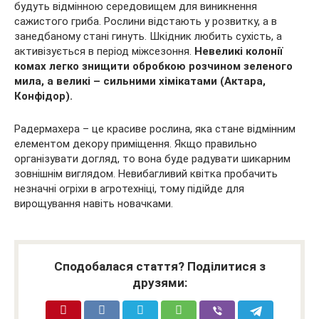
будуть відмінною середовищем для виникнення
сажистого гриба. Рослини відстають у розвитку, а в
занедбаному стані гинуть. Шкідник любить сухість, а
активізується в період міжсезоння.
Невеликі колонії
комах легко знищити обробкою розчином зеленого
мила, а великі – сильними хімікатами (Актара,
Конфідор).
Радермахера – це красиве рослина, яка стане відмінним
елементом декору приміщення. Якщо правильно
організувати догляд, то вона буде радувати шикарним
зовнішнім виглядом. Невибагливий квітка пробачить
незначні огріхи в агротехніці, тому підійде для
вирощування навіть новачками.
Сподобалася стаття? Поділитися з
друзями: