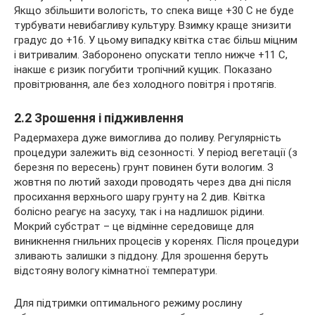
Якщо збільшити вологість, то спека вище +30 С не буде
турбувати невибагливу культуру. Взимку краще знизити
градус до +16. У цьому випадку квітка стає більш міцним
і витривалим. Заборонено опускати тепло нижче +11 С,
інакше є ризик погубити тропічний кущик. Показано
провітрювання, але без холодного повітря і протягів.
2.2 Зрошення і підживлення
Радермахера дуже вимоглива до поливу. Регулярність
процедури залежить від сезонності. У період вегетації (з
березня по вересень) грунт повинен бути вологим. З
жовтня по лютий заходи проводять через два дні після
просихання верхнього шару грунту на 2 див. Квітка
болісно реагує на засуху, так і на надлишок рідини.
Мокрий субстрат – це відмінне середовище для
виникнення гнильних процесів у коренях. Після процедури
зливають залишки з піддону. Для зрошення беруть
відстояну вологу кімнатної температури.
Для підтримки оптимального режиму рослину