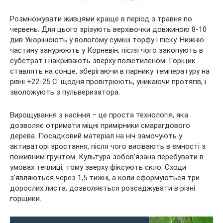
Розмножувати живцями краще в період з травня по
червень. Для цього зрізують верхівочки довжиною 8-10
див Укорінюють у вологому суміші торфу і піску. Нижню
частину занурюють у Корневін, після чого закопують в
субстрат і накривають зверху поліетиленом. Горщик
ставлять на сонце, зберігаючи в парнику температуру на
рівні +22-25 С. щодня провітрюють, уникаючи протягів, і
зволожують з пульверизатора.
Вирощування з насіння – це проста технологія, яка
дозволяє отримати міцні примірники смарагдового
дерева. Посадковий матеріал на ніч замочують у
активаторі зростання, після чого висівають в ємності з
поживним грунтом. Культура зобов’язана перебувати в
умовах теплиці, тому зверху фіксують скло. Сходи
з’являються через 1,5 тижні, а коли сформуються три
дорослих листа, дозволяється розсаджувати в різні
горщики.