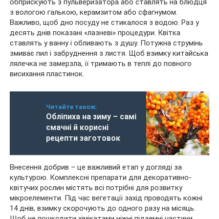
обприскують з пульверизатора або ставлять на блюдця
з вологою галькою, керамзитом або сфагнумом.
Важливо, щоб дно посуду не стикалося з водою. Раз у
десять днів показані «лазневі» процедури. Квітка
ставлять у ванну і обливають з душу. Потужна струмінь
змиває пил і забруднення з листя. Щоб взимку китайська
лялечка не замерзла, її тримають в теплі до повного
висихання пластинок.
Читайте також:
Обліпиха на зиму – самі
смачні й корисні
рецепти заготовок
Внесення добрив – це важливий етап у догляді за
культурою. Комплексні препарати для декоративно-
квітучих рослин містять всі потрібні для розвитку
мікроелементи. Під час вегетації захід проводять кожні
14 днів, взимку скорочують до одного разу на місяць.
Щоб не пошкодити хімікатами ніжні підземні частини,