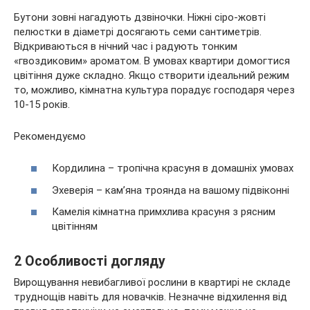
Бутони зовні нагадують дзвіночки. Ніжні сіро-жовті
пелюстки в діаметрі досягають семи сантиметрів.
Відкриваються в нічний час і радують тонким
«гвоздиковим» ароматом. В умовах квартири домогтися
цвітіння дуже складно. Якщо створити ідеальний режим
то, можливо, кімнатна культура порадує господаря через
10-15 років.
Рекомендуємо
Кордилина – тропічна красуня в домашніх умовах
Эхеверія – кам’яна троянда на вашому підвіконні
Камелія кімнатна примхлива красуня з рясним
цвітінням
2 Особливості догляду
Вирощування невибагливої рослини в квартирі не складе
труднощів навіть для новачків. Незначне відхилення від