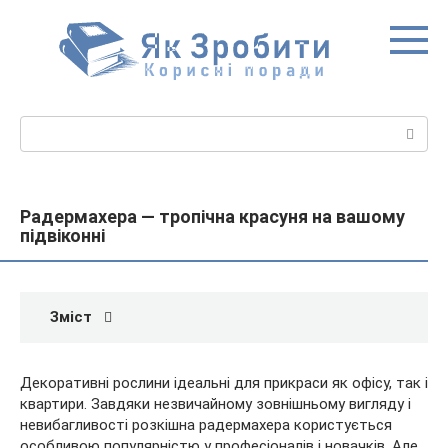
Перейти
до
вмісту
Пошук:
Радермахера — тропічна красуня на вашому
підвіконні
Зміст
Декоративні рослини ідеальні для прикраси як офісу, так і
квартири. Завдяки незвичайному зовнішньому вигляду і
невибагливості розкішна радермахера користується
особливою популярністю у професіоналів і новачків. Але