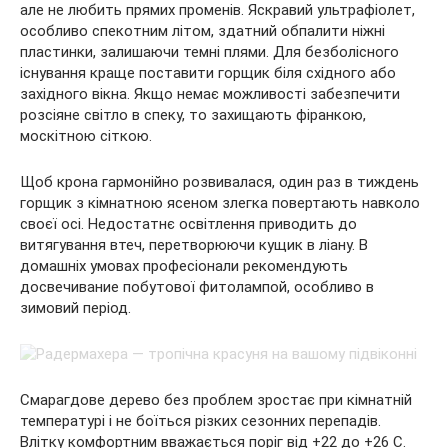
але не любить прямих променів. Яскравий ультрафіолет,
особливо спекотним літом, здатний обпалити ніжні
пластинки, залишаючи темні плями. Для безболісного
існування краще поставити горщик біля східного або
західного вікна. Якщо немає можливості забезпечити
розсіяне світло в спеку, то захищають фіранкою,
москітною сіткою.
Щоб крона гармонійно розвивалася, один раз в тиждень
горщик з кімнатною ясеном злегка повертають навколо
своєї осі. Недостатнє освітлення приводить до
витягування втеч, перетворюючи кущик в ліану. В
домашніх умовах професіонали рекомендують
досвечивание побутової фитолампой, особливо в
зимовий період.
Смарагдове дерево без проблем зростає при кімнатній
температурі і не боїться різких сезонних перепадів.
Влітку комфортним вважається поріг від +22 до +26 С.