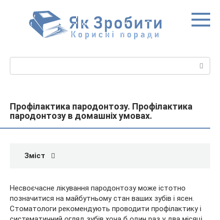
Перейти
до
вмісту
Пошук:
Профілактика пародонтозу. Профілактика
пародонтозу в домашніх умовах.
Зміст
Несвоєчасне лікування пародонтозу може істотно
позначитися на майбутньому стан ваших зубів і ясен.
Стоматологи рекомендують проводити профілактику і
систематичний огляд зубів хоча б один раз у два місяці.