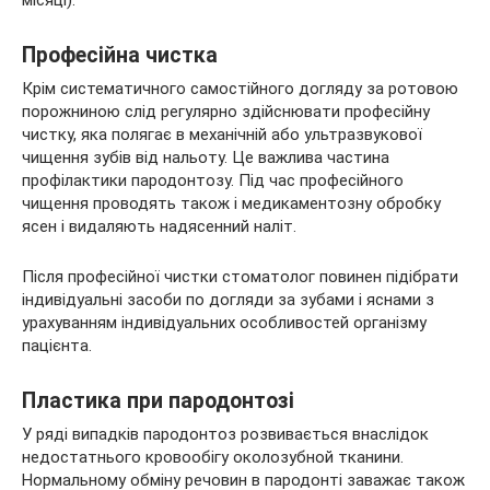
місяці).
Професійна чистка
Крім систематичного самостійного догляду за ротовою
порожниною слід регулярно здійснювати професійну
чистку, яка полягає в механічній або ультразвукової
чищення зубів від нальоту. Це важлива частина
профілактики пародонтозу. Під час професійного
чищення проводять також і медикаментозну обробку
ясен і видаляють надясенний наліт.
Після професійної чистки стоматолог повинен підібрати
індивідуальні засоби по догляди за зубами і яснами з
урахуванням індивідуальних особливостей організму
пацієнта.
Пластика при пародонтозі
У ряді випадків пародонтоз розвивається внаслідок
недостатнього кровообігу околозубной тканини.
Нормальному обміну речовин в пародонті заважає також