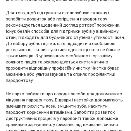
Для того, щоб підтримати околозубную тканину і
запобігти
розвиток або погіршення пародонтозу,
рекомендується щоденний догляд ротової порожнини.
Існує безліч способів для підтримки зубів у відмінному
стані, підходять для будь-якого ступеня чутливості ясен.
До вибору зубної щітки, слід підходити з особливою
ретельністю, і користуватися однією щіткою не більше
трьох місяців. З урахуванням особливості організму
кожного пацієнта рекомендується систематично
проходити відповідну професійну чистку. Чистка буває
механічна або ультразвукова та сприяє профілактиці
пародонтозу.
Не варто забувати про народні засоби для допоміжного
лікування пародонтозу. Відвари і настойки допомагають
зменшити рихлість ясен, зміцнити зуби, наситити
пародонт корисними вітамінами. Запобігти розвиток
деструктивних процесів у пародонті також допоможе
правильне харчування, утримання від вживання сильно
газованих, алкогольних напоїв, кави і відмова від куріння.