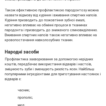
Також ефективною профілактикою пародонтозу можна
назвати відмову від куріння і вживання спиртних напоїв.
Куріння призводить до пожовтіння зубної емалі,
негативно впливає на обмінні процеси в тканинах
пародонта і призводить до зниженого слиновиділенню.
Вживання спиртних напоїв також негативно впливає на
кровопостачання навколозубних тканин.
Народні засоби
Профілактика захворювання за допомогою нерідних
коштів, передбачає використання відварів і настоїв,
зміцнюють зуби і зменшують рихлість ясен. Найбільш
популярними інгредієнтами для приготування настоянок і
відварів є:
часник;
прополіс;
мед;