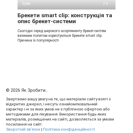
Зуби
0
Брекети smart clip: конструкція та
опис брекет-системи
Сьогодні серед широкого асортименту брекет-систем
великим попитом користуються брекети smart clip.
Причина їх популярності
© 2026 Як Зробити...
Звертаємо вашу увагу на те, що матеріали сайту взяті з
відкритих джерел, і несуть ознайомлювальний
характер і ні за яких умов не є публічною офертою або
методиками для лікування. Використання будь-яких
матеріалів, розміщених на сайті, дозволяється за умови
посилання на сайт.
Зворотній зв’язок
|
Політика конфіденційності