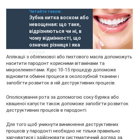
Читайте також:
Зубна нитка воском або
невощеная: що таке,
відрізняються чи ні, в
чому відмінності, що
означає різниця і яка
краще
Аплікації з обліпихової або пихтового масла допоможуть
наситити пародонт корисними вітамінами та
мікроелементами. Курс 10-15 процедур допоможе
відновити обмінні процеси в околозубной тканини і
запобігти розвиток в ній деструктивних процесів.
Ополіскування рота за допомогою соку буряка або
квашеної капусти також допоможе запобігти розвиток
деструктивних процесів в пародонті.
Для того щоб уникнути виникнення деструктивних
процесів у пародонті необхідно не тільки правильно
харчуватися і здійснювати систематичний догляд за