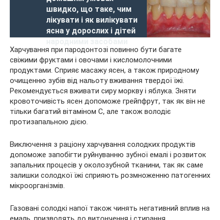
швидко, що таке, чим
лікувати і як вилікувати
ясна у дорослих і дітей
народними засобами
Харчування при пародонтозі повинно бути багате
свіжими фруктами і овочами і кисломолочними
продуктами. Сприяє масажу ясен, а також природному
очищенню зубів від нальоту вживання твердої їжі.
Рекомендується вживати сиру моркву і яблука. Зняти
кровоточивість ясен допоможе грейпфрут, так як він не
тільки багатий вітаміном С, але також володіє
протизапальною дією.
Виключення з раціону харчування солодких продуктів
допоможе запобігти руйнуванню зубної емалі і розвиток
запальних процесів у околозубной тканини, так як саме
залишки солодкої їжі сприяють розмноженню патогенних
мікроорганізмів.
Газовані солодкі напої також чинять негативний вплив на
емаль, призводять до витончення і стирання.