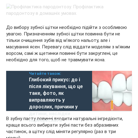
До вибору зубної щітки необхідно підійти з особливою
увагою. Призначенням зубної щітки повинна бути не
тільки очищення зубів від м’якого нальоту, але і
масування ясен. Перевагу слід віддати моделям з м’яким
ворсом, самі ж щетинки повинні бути закруглені, це
необхідно для того, щоб не травмувати ясна.
Читайте також:
Глибокий прикус: до і
після лікування, що це
таке, фото, як
виправляють у
дорослих, причини у
дитини, наслідки
В зубну пасту повинні входити натуральні інгредієнти,
перехресного
краще всього вибирати зубні пасти без абразивних
частинок, а щітку слід міняти регулярно (раз в три