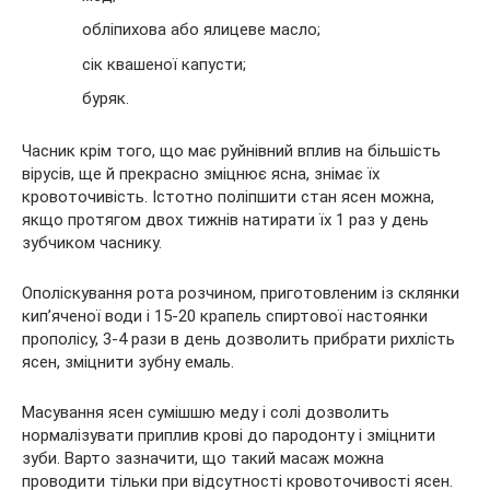
обліпихова або ялицеве масло;
сік квашеної капусти;
буряк.
Часник крім того, що має руйнівний вплив на більшість
вірусів, ще й прекрасно зміцнює ясна, знімає їх
кровоточивість. Істотно поліпшити стан ясен можна,
якщо протягом двох тижнів натирати їх 1 раз у день
зубчиком часнику.
Ополіскування рота розчином, приготовленим із склянки
кип’яченої води і 15-20 крапель спиртової настоянки
прополісу, 3-4 рази в день дозволить прибрати рихлість
ясен, зміцнити зубну емаль.
Масування ясен сумішшю меду і солі дозволить
нормалізувати приплив крові до пародонту і зміцнити
зуби. Варто зазначити, що такий масаж можна
проводити тільки при відсутності кровоточивості ясен.