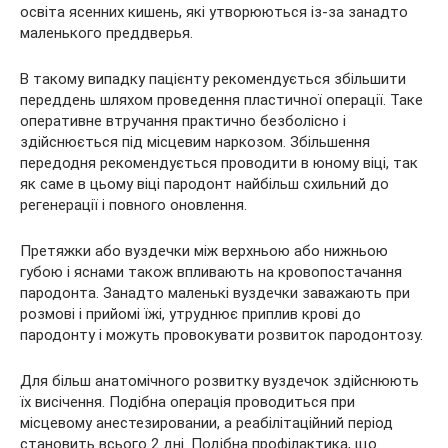
освіта ясенних кишень, які утворюються із-за занадто
маленького преддверья.
В такому випадку пацієнту рекомендується збільшити
переддень шляхом проведення пластичної операції. Таке
оперативне втручання практично безболісно і
здійснюється під місцевим наркозом. Збільшення
передодня рекомендується проводити в юному віці, так
як саме в цьому віці пародонт найбільш схильний до
регенерації і повного оновлення.
Претяжки або вуздечки між верхньою або нижньою
губою і яснами також впливають на кровопостачання
пародонта. Занадто маленькі вуздечки заважають при
розмові і прийомі їжі, утруднює приплив крові до
пародонту і можуть провокувати розвиток пародонтозу.
Для більш анатомічного розвитку вуздечок здійснюють
їх висічення. Подібна операція проводиться при
місцевому анестезировании, а реабілітаційний період
становить всього 2 дні. Подібна профілактика, що