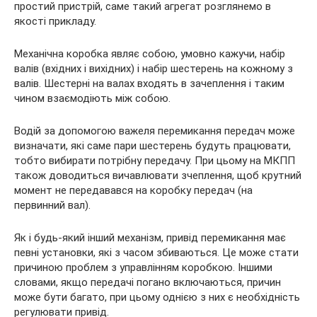
простий пристрій, саме такий агрегат розглянемо в
якості прикладу.
Механічна коробка являє собою, умовно кажучи, набір
валів (вхідних і вихідних) і набір шестерень на кожному з
валів. Шестерні на валах входять в зачеплення і таким
чином взаємодіють між собою.
Водій за допомогою важеля перемикання передач може
визначати, які саме пари шестерень будуть працювати,
тобто вибирати потрібну передачу. При цьому на МКПП
також доводиться вичавлювати зчеплення, щоб крутний
момент не передавався на коробку передач (на
первинний вал).
Як і будь-який інший механізм, привід перемикання має
певні установки, які з часом збиваються. Це може стати
причиною проблем з управлінням коробкою. Іншими
словами, якщо передачі погано включаються, причин
може бути багато, при цьому однією з них є необхідність
регулювати привід.