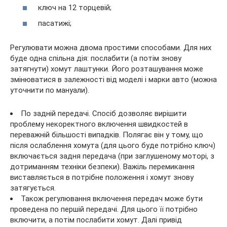
ключ на 12 торцевій;
пасатижі;
Регулювати можна двома простими способами. Для них
буде одна спільна дія: послабити (а потім знову
затягнути) хомут лаштунки. Його розташування може
змінюватися в залежності від моделі і марки авто (можна
уточнити по мануали).
По задній передачі. Спосіб дозволяє вирішити
проблему некоректного включення швидкостей в
переважній більшості випадків. Полягає він у тому, що
після ослаблення хомута (для цього буде потрібно ключ)
включається задня передача (при заглушеному моторі, з
дотриманням техніки безпеки). Важіль перемикання
виставляється в потрібне положення і хомут знову
затягується.
Також регулювання включення передач може бути
проведена по першій передачі. Для цього її потрібно
включити, а потім послабити хомут. Далі привід