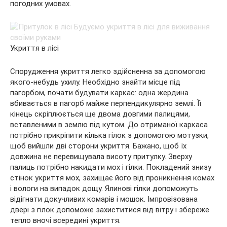
погодних умовах.
Укриття в лісі
Спорудження укриття легко здійсненна за допомогою
якого-небудь ухилу. Необхідно знайти місце під
пагорбом, почати будувати каркас: одна жердина
вбивається в пагорб майже перпендикулярно землі. Її
кінець скріплюється ще двома довгими палицями,
вставленими в землю під кутом. До отриманої каркаса
потрібно прикріпити кілька гілок з допомогою мотузки,
щоб вийшли дві сторони укриття. Бажано, щоб їх
довжина не перевищувала висоту притулку. Зверху
палиць потрібно накидати мох і гілки. Покладений знизу
стінок укриття мох, захищає його від проникнення комах
і вологи на випадок дощу. Ялинові гілки допоможуть
відігнати докучливих комарів і мошок. Імпровізована
двері з гілок допоможе захиститися від вітру і збереже
тепло вночі всередині укриття.