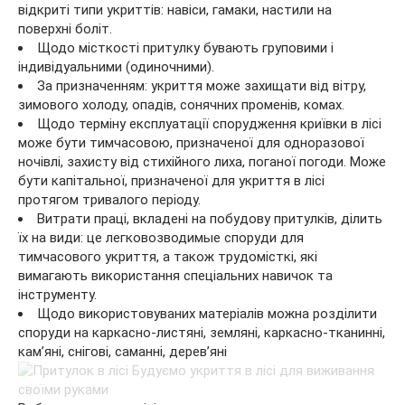
відкриті типи укриттів: навіси, гамаки, настили на
поверхні боліт.
Щодо місткості притулку бувають груповими і
індивідуальними (одиночними).
За призначенням: укриття може захищати від вітру,
зимового холоду, опадів, сонячних променів, комах.
Щодо терміну експлуатації спорудження криївки в лісі
може бути тимчасовою, призначеної для одноразової
ночівлі, захисту від стихійного лиха, поганої погоди. Може
бути капітальної, призначеної для укриття в лісі
протягом тривалого періоду.
Витрати праці, вкладені на побудову притулків, ділить
їх на види: це легковозводимые споруди для
тимчасового укриття, а також трудомісткі, які
вимагають використання спеціальних навичок та
інструменту.
Щодо використовуваних матеріалів можна розділити
споруди на каркасно-листяні, земляні, каркасно-тканинні,
кам’яні, снігові, саманні, дерев’яні