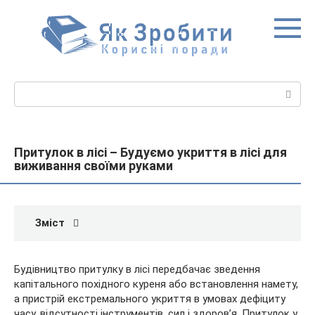
Перейти
до
вмісту
Пошук:
Притулок в лісі – Будуємо укриття в лісі для
виживання своїми руками
Зміст
Будівництво притулку в лісі передбачає зведення
капітального похідного куреня або встановлення намету,
а пристрій екстремального укриття в умовах дефіциту
часу, відсутності інструментів, сил і здоров’я. Притулок у