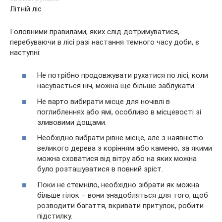
Літній ліс
Головними правилами, яких слід дотримуватися,
перебуваючи в лісі разі настання темного часу доби, є
наступні:
Не потрібно продовжувати рухатися по лісі, коли
насувається ніч, можна ще більше заблукати.
Не варто вибирати місце для ночівлі в
поглибленнях або ямі, особливо в місцевості зі
зливовими дощами.
Необхідно вибрати рівне місце, але з наявністю
великого дерева з корінням або каменю, за якими
можна сховатися від вітру або на яких можна
було розташуватися в повний зріст.
Поки не стемніло, необхідно зібрати як можна
більше гілок – вони знадобляться для того, щоб
розводити багаття, вкривати притулок, робити
підстилку.