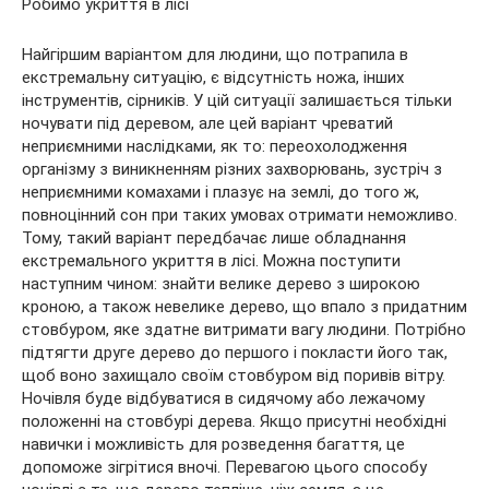
Робимо укриття в лісі
Найгіршим варіантом для людини, що потрапила в
екстремальну ситуацію, є відсутність ножа, інших
інструментів, сірників. У цій ситуації залишається тільки
ночувати під деревом, але цей варіант чреватий
неприємними наслідками, як то: переохолодження
організму з виникненням різних захворювань, зустріч з
неприємними комахами і плазує на землі, до того ж,
повноцінний сон при таких умовах отримати неможливо.
Тому, такий варіант передбачає лише обладнання
екстремального укриття в лісі. Можна поступити
наступним чином: знайти велике дерево з широкою
кроною, а також невелике дерево, що впало з придатним
стовбуром, яке здатне витримати вагу людини. Потрібно
підтягти друге дерево до першого і покласти його так,
щоб воно захищало своїм стовбуром від поривів вітру.
Ночівля буде відбуватися в сидячому або лежачому
положенні на стовбурі дерева. Якщо присутні необхідні
навички і можливість для розведення багаття, це
допоможе зігрітися вночі. Перевагою цього способу