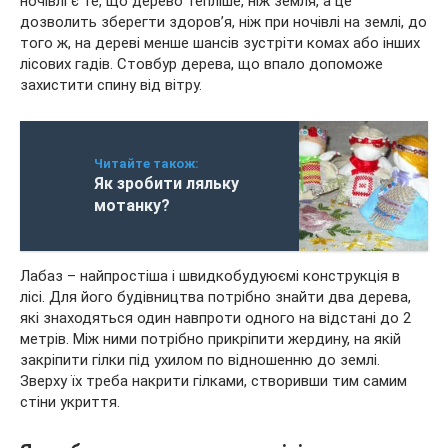
ночівлі є те, що дерево тепліше, ніж земля, а це
дозволить зберегти здоров’я, ніж при ночівлі на землі, до
того ж, на дереві менше шансів зустріти комах або інших
лісових гадів. Стовбур дерева, що впало допоможе
захистити спину від вітру.
Читайте також:
Як зробити ляльку
мотанку?
Лабаз – найпростіша і швидкобудуюємі конструкція в
лісі. Для його будівництва потрібно знайти два дерева,
які знаходяться один навпроти одного на відстані до 2
метрів. Між ними потрібно прикріпити жердину, на якій
закріпити гілки під ухилом по відношенню до землі.
Зверху їх треба накрити гілками, створивши тим самим
стіни укриття.