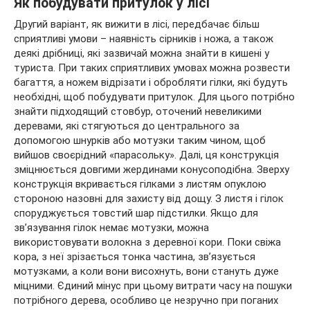
Як побудувати притулок у лісі
Другий варіант, як вижити в лісі, передбачає більш
сприятливі умови – наявність сірників і ножа, а також
деякі дрібниці, які зазвичай можна знайти в кишені у
туриста. При таких сприятливих умовах можна розвести
багаття, а ножем відрізати і обробляти гілки, які будуть
необхідні, щоб побудувати притулок. Для цього потрібно
знайти підходящий стовбур, оточений невеликими
деревами, які стягуються до центрального за
допомогою шнурків або мотузки таким чином, щоб
вийшов своєрідний «парасольку». Далі, ця конструкція
зміцнюється довгими жердинами конусоподібна. Зверху
конструкція вкривається гілками з листям опуклою
стороною назовні для захисту від дощу. З листя і гілок
споруджується товстий шар підстилки. Якщо для
зв’язування гілок немає мотузки, можна
використовувати волокна з деревної кори. Поки свіжа
кора, з неї зрізається тонка частина, зв’язується
мотузками, а коли вони висохнуть, вони стануть дуже
міцними. Єдиний мінус при цьому витрати часу на пошуки
потрібного дерева, особливо це незручно при поганих