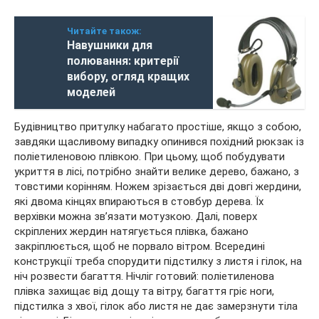
Читайте також:
Навушники для
полювання: критерії
вибору, огляд кращих
моделей
Будівництво притулку набагато простіше, якщо з собою,
завдяки щасливому випадку опинився похідний рюкзак із
поліетиленовою плівкою. При цьому, щоб побудувати
укриття в лісі, потрібно знайти велике дерево, бажано, з
товстими корінням. Ножем зрізається дві довгі жердини,
які двома кінцях впираються в стовбур дерева. Їх
верхівки можна зв’язати мотузкою. Далі, поверх
скріплених жердин натягується плівка, бажано
закріплюється, щоб не порвало вітром. Всередині
конструкції треба спорудити підстилку з листя і гілок, на
ніч розвести багаття. Нічліг готовий: поліетиленова
плівка захищає від дощу та вітру, багаття гріє ноги,
підстилка з хвої, гілок або листя не дає замерзнути тіла