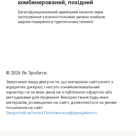
комбинирований, похідний
Багатофункціональний армійський казанок окрім
застосування у воєнно-польових умовах знайшов
широке поширення в туристичному сегменті:
© 2026 Як Зробити...
Звертаємо вашу увагу на те, що матеріали сайту взяті з
відкритих джерел, і несуть ознайомлювальний
характер і ні за яких умов не є публічною офертою або
методиками для лікування. Використання будь-яких
матеріалів, розміщених на сайті, дозволяється за умови
посилання на сайт.
Зворотній зв’язок
|
Політика конфіденційності