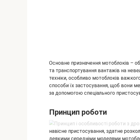
Основне призначення мотоблоків – о
та транспортування вантажів на невели
техніки, особливо мотоблоків важког
способи їх застосування,
щоб вони ме
за допомогою спеціального пристосу
Принцип роботи
навісне пристосування, здатне розкол
деякими середніми моделями мотобло