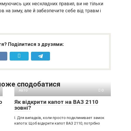
римуючись цих нескладних правил, ви не тільки
ов на зиму, але й забезпечите себе від травм і
я? Поділитися з друзями:
може сподобатися
Авто
0
о
Як відкрити капот на ВАЗ 2110
зовні?
I. Для випадків, коли просто подклинивает замок
капота: Щоб відкрити капот ВАЗ 2110, потрібно