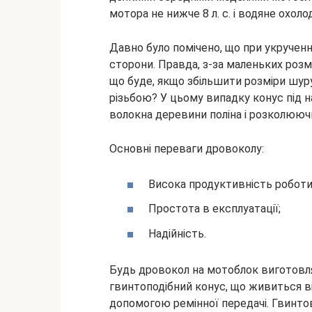
мотора не нижче 8 л. с. і водяне охол
Давно було помічено, що при укрученн
сторони. Правда, з-за маленьких розм
що буде, якщо збільшити розміри шур
різьбою? У цьому випадку конус під 
волокна деревини поліна і розколюючи
Основні переваги дровоколу:
Висока продуктивність роботи
Простота в експлуатації;
Надійність.
Будь дровокол на мотоблок виготовля
гвинтоподібний конус, що живиться в
допомогою ремінної передачі. Гвинто