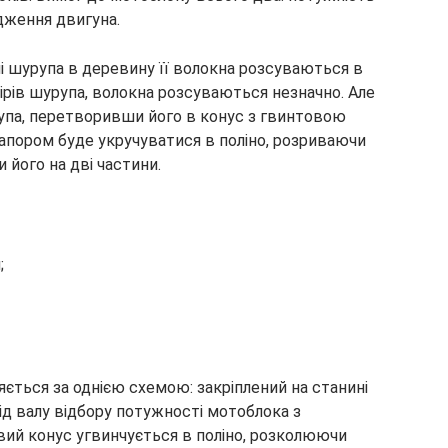
одження двигуна.
і шурупа в деревину її волокна розсуваються в
ірів шурупа, волокна розсуваються незначно. Але
упа, перетворивши його в конус з гвинтовою
напором буде укручуватися в поліно, розриваючи
 його на дві частини.
;
ється за однією схемою: закріплений на станині
ід валу відбору потужності мотоблока з
вий конус угвинчується в поліно, розколюючи