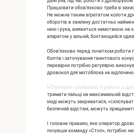
двигуна, під час роботи з дроворубом
Працювати обов’язково треба в захис
Не можна таким агрегатом колоти дро
оборотів в хвилину достатньо найменш
нею і рука, виявиться намотаною на к
апаратом у вільній, болтающейся одязі
Обов’язково перед початком роботи п
болтів і заточування гвинтового конус
перевірки потрібно регулярно виконув
дровокол для мотоблока на відпочинок
тримати пальці на максимальній відста
іноді можуть закриватися, «схлопувати
безпечній відстані, можуть прищемити, 
І головне правило, яке оператор дро
почувши команду «Стоп», потрібно нег