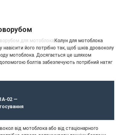
роворубом
Колун для мотоблока
у навісити його потрібно так, щоб шків дровоколу
воду мотоблока. Досягається це шляхом
 допомогою болтів забезпечують потрібний натяг
1А-02 —
тосування
вокол від мотоблока або від стаціонарного