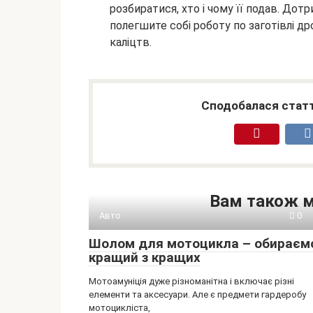
розбиратися, хто і чому її подав. Дот
полегшите собі роботу по заготівлі др
каліцтв.
Сподобалася статт
Вам також 
Авто
0
Шолом для мотоцикла – обираєм
кращий з кращих
Мотоамуніція дуже різноманітна і включає різні
елементи та аксесуари. Але є предмети гардеробу
мотоцикліста,