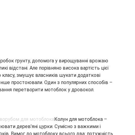
бробок грунту, допомога у вирощуванні врожаю
кі відстані. Але порівняно висока вартість цієї
о класу, змушує власників шукати додаткові
нше простоювали. Один з популярних способів –
вання перетворити мотоблок у дровокол.
Колун для мотоблока –
ювати дерев’яні цурки. Сумісно з важкими і
ків. Вимог до мотоблоку всього два: потужність