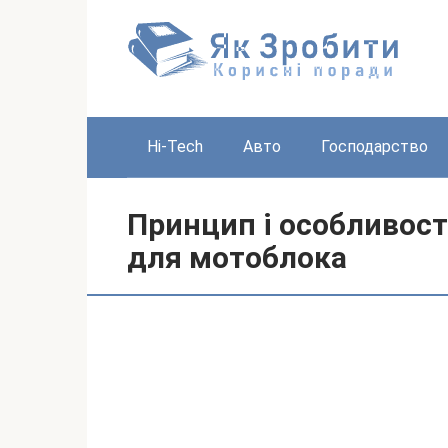
Перейти
до
вмісту
Hi-Tech
Авто
Господарство
Принцип і особливост
для мотоблока