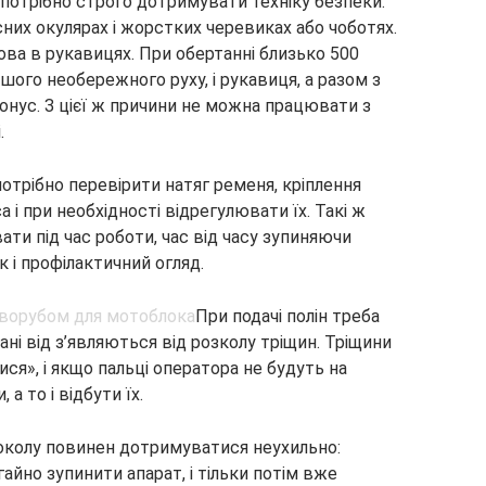
 потрібно строго дотримувати техніку безпеки.
них окулярах і жорстких черевиках або чоботях.
ва в рукавицях. При обертанні близько 500
ого необережного руху, і рукавиця, а разом з
онус. З цієї ж причини не можна працювати з
.
отрібно перевірити натяг ременя, кріплення
а і при необхідності відрегулювати їх. Такі ж
ати під час роботи, час від часу зупиняючи
 і профілактичний огляд.
При подачі полін треба
ні від з’являються від розколу тріщин. Тріщини
ся», і якщо пальці оператора не будуть на
а то і відбути їх.
воколу повинен дотримуватися неухильно:
айно зупинити апарат, і тільки потім вже