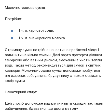
Молочно-содова суміш.
Потрібно:
1 ч. л. харчової соди,
1 ч. л. знежиреного молока.
Отриману суміш потрібно нанести на проблемні місця і
залишити на кілька хвилин. Далі варто протерти ділянки
ганчіркою або ватним диском, змоченим в чистій теплій
воді. Такий метод рекомендується для сумок з світлих
кольорів. Молочно-содова суміш допоможе позбутися
від жирових забруднень, бруду і пилу, а також освіжить
колір сумки.
Нашатирний спирт.
Цей спосіб допоможе видалити навіть складні застарілі
забруднення. Вдаватися до цього методу