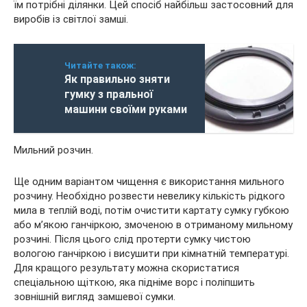
їм потрібні ділянки. Цей спосіб найбільш застосовний для
виробів із світлої замші.
Читайте також:
Як правильно зняти
гумку з пральної
машини своїми руками
Мильний розчин.
Ще одним варіантом чищення є використання мильного
розчину. Необхідно розвести невелику кількість рідкого
мила в теплій воді, потім очистити картату сумку губкою
або м’якою ганчіркою, змоченою в отриманому мильному
розчині. Після цього слід протерти сумку чистою
вологою ганчіркою і висушити при кімнатній температурі.
Для кращого результату можна скористатися
спеціальною щіткою, яка підніме ворс і поліпшить
зовнішній вигляд замшевої сумки.