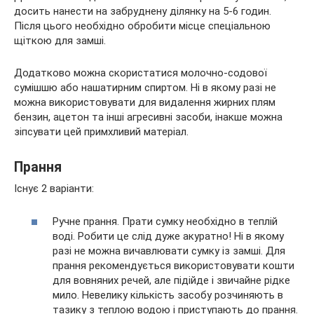
досить нанести на забруднену ділянку на 5-6 годин.
Після цього необхідно обробити місце спеціальною
щіткою для замші.
Додатково можна скористатися молочно-содової
сумішшю або нашатирним спиртом. Ні в якому разі не
можна використовувати для видалення жирних плям
бензин, ацетон та інші агресивні засоби, інакше можна
зіпсувати цей примхливий матеріал.
Прання
Існує 2 варіанти:
Ручне прання. Прати сумку необхідно в теплій
воді. Робити це слід дуже акуратно! Ні в якому
разі не можна вичавлювати сумку із замші. Для
прання рекомендується використовувати кошти
для вовняних речей, але підійде і звичайне рідке
мило. Невелику кількість засобу розчиняють в
тазику з теплою водою і приступають до прання.