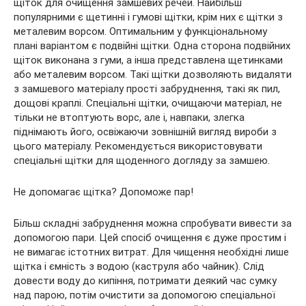
щіток для очищення замшевих речей. Найбільш
популярними є щетинні і гумові щітки, крім них є щітки з
металевим ворсом. Оптимальним у функціональному
плані варіантом є подвійні щітки. Одна сторона подвійних
щіток виконана з гуми, а інша представлена щетинками
або металевим ворсом. Такі щітки дозволяють видаляти
з замшевого матеріалу прості забруднення, такі як пил,
дощові краплі. Спеціальні щітки, очищаючи матеріал, не
тільки не втоптують ворс, але і, навпаки, злегка
піднімають його, освіжаючи зовнішній вигляд вироби з
цього матеріалу. Рекомендується використовувати
спеціальні щітки для щоденного догляду за замшею.
Не допомагає щітка? Допоможе пар!
Більш складні забруднення можна спробувати вивести за
допомогою пари. Цей спосіб очищення є дуже простим і
не вимагає істотних витрат. Для чищення необхідні лише
щітка і ємність з водою (каструля або чайник). Слід
довести воду до кипіння, потримати деякий час сумку
над парою, потім очистити за допомогою спеціальної