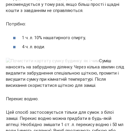
рекомендується у тому разі, якщо більш прості і щадні
кошти з завданням не справляються.
Потрібно:
1 ч. л. 10% нашатирного спирту,
4 ч. л. води.
Суміш
наносять на забруднену ділянку. Через кілька хвилин слід
видалити забруднення спеціальною щіткою, промити і
висушити сумку при кімнатній температурі. Після
висихання скористатися щіткою для замші.
Перекис водню.
Цей спосіб застосовується тільки для сумок з білої
замші. Перекис водню можна придбати в будь-якій
аптеці. Необхідно змішати 1 ст. л. перекису водню і 50 мл
води (чверть склянки). Виріб протирають губкою або