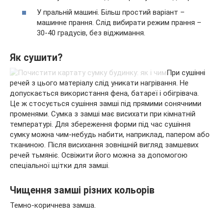
У пральній машині. Більш простий варіант –
машинне прання. Слід вибирати режим прання –
30-40 градусів, без віджимання.
Як сушити?
При сушінні
речей з цього матеріалу слід уникати нагрівання. Не
допускається використання фена, батареї і обігрівача.
Це ж стосується сушіння замші під прямими сонячними
променями. Сумка з замші має висихати при кімнатній
температурі. Для збереження форми під час сушіння
сумку можна чим-небудь набити, наприклад, папером або
тканиною. Після висихання зовнішній вигляд замшевих
речей тьмяніє. Освіжити його можна за допомогою
спеціальної щітки для замші.
Чищення замші різних кольорів
Темно-коричнева замша.