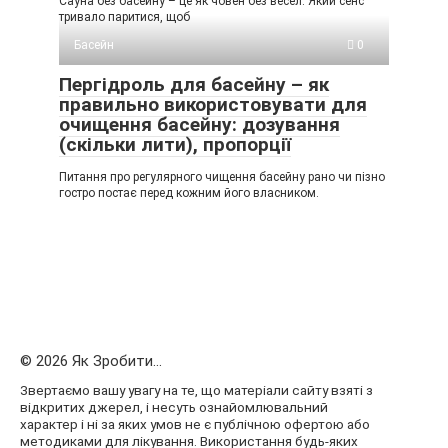
Сауна без басейну – це як човен без весел. Який сенс
тривало паритися, щоб
Басейн
0
Пергідроль для басейну – як
правильно використовувати для
очищення басейну: дозування
(скільки лити), пропорції
Питання про регулярного чищення басейну рано чи пізно
гостро постає перед кожним його власником.
© 2026 Як Зробити...
Звертаємо вашу увагу на те, що матеріали сайту взяті з
відкритих джерел, і несуть ознайомлювальний
характер і ні за яких умов не є публічною офертою або
методиками для лікування. Використання будь-яких