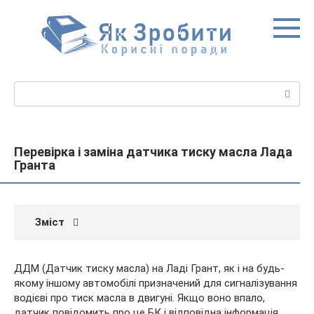
Перейти
до
вмісту
Пошук:
Перевірка і заміна датчика тиску масла Лада
Гранта
Зміст
ДДМ (Датчик тиску масла) на Ладі Грант, як і на будь-
якому іншому автомобілі призначений для сигналізування
водієві про тиск масла в двигуні. Якщо воно впало,
датчик повідомить про це БК і відповідна інформація