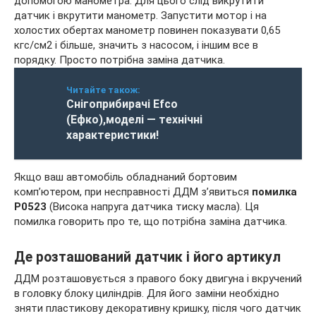
допомогою манометра. Для цього слід викрутити
датчик і вкрутити манометр. Запустити мотор і на
холостих обертах манометр повинен показувати 0,65
кгс/см2 і більше, значить з насосом, і іншим все в
порядку. Просто потрібна заміна датчика.
Читайте також:
Снігоприбирачі Efco
(Ефко),моделі — технічні
характеристики!
Якщо ваш автомобіль обладнаний бортовим
комп’ютером, при несправності ДДМ з’явиться
помилка
P0523
(Висока напруга датчика тиску масла). Ця
помилка говорить про те, що потрібна заміна датчика.
Де розташований датчик і його артикул
ДДМ розташовується з правого боку двигуна і вкручений
в головку блоку циліндрів. Для його заміни необхідно
зняти пластикову декоративну кришку, після чого датчик