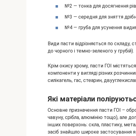
№2 — тонка для досягнення рів
№3 — середня для зняття дрібн
№4 — груба для усунення види
Види пасти відрізняється по складу, с
до чорного і темно-зеленого у грубій).
Крім окису хрому, пасти ГОІ містяться
компоненти у вигляді різних розчинник
силікагель, гас, стеарин, двууглекисла
Які матеріали полірують
Основне призначення пасти ГОІ – обро
чавуну, срібла, алюмінію тощо), але до
інших поверхонь: скла, пластику, мета
засіб знайшло широке застосування як