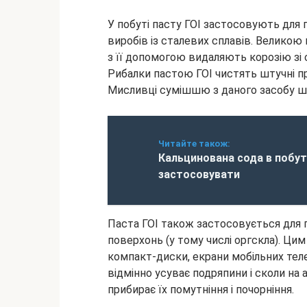
У побуті пасту ГОІ застосовують для 
виробів із сталевих сплавів. Великою 
з її допомогою видаляють корозію зі
Рибалки пастою ГОІ чистять штучні пр
Мисливці сумішшю з даного засобу ш
Читайте також:
Кальцинована сода в побуті:
застосовувати
Паста ГОІ також застосовується для 
поверхонь (у тому числі оргскла). Ц
компакт-диски, екрани мобільних телеф
відмінно усуває подряпини і сколи на
прибирає їх помутніння і почорніння.