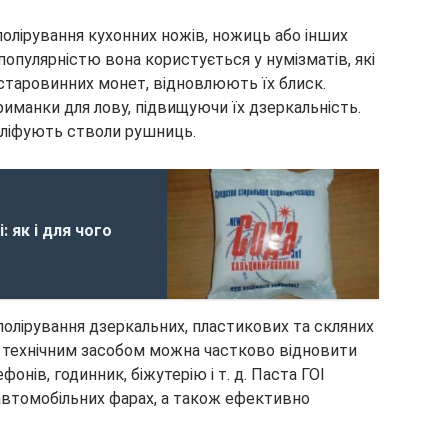
полірування кухонних ножів, ножиць або інших
популярністю вона користується у нумізматів, які
 старовинних монет, відновлюють їх блиск.
иманки для лову, підвищуючи їх дзеркальність.
ліфують стволи рушниць.
 як і для чого
полірування дзеркальних, пластикових та скляних
им технічним засобом можна частково відновити
онів, годинник, біжутерію і т. д. Паста ГОІ
 автомобільних фарах, а також ефективно