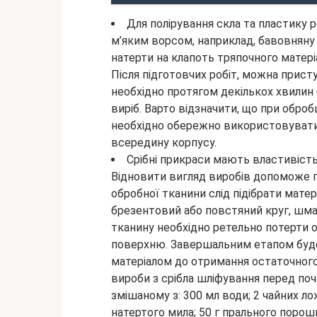
Для полірування скла та пластику 
м’яким ворсом, наприклад, бавовняну 
натерти на клапоть тряпочного матеріа
Після підготовчих робіт, можна прист
необхідно протягом декількох хвилин 
виріб. Варто відзначити, що при оброб
необхідно обережно використовувати 
всередину корпусу.
Срібні прикраси мають властивість
Відновити вигляд виробів допоможе п
обробної тканини слід підібрати мате
брезентовий або повстяний круг, шмат
тканину необхідно ретельно потерти о
поверхню. Завершальним етапом буде
матеріалом до отримання остаточного
вироби з срібла шліфування перед по
змішаному з: 300 мл води; 2 чайних ло
натертого мила; 50 г прального порош