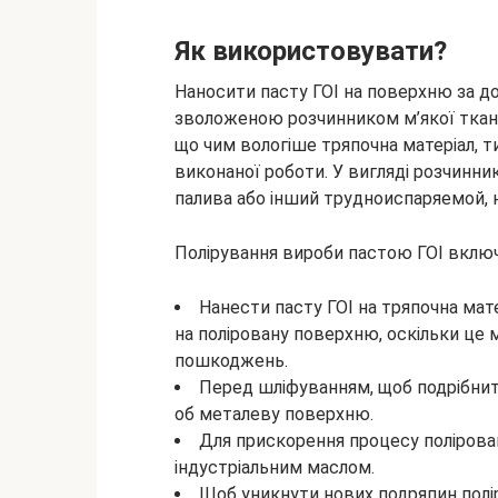
Як використовувати?
Наносити пасту ГОІ на поверхню за д
зволоженою розчинником м’якої тканин
що чим вологіше тряпочна матеріал, т
виконаної роботи. У вигляді розчинн
палива або інший трудноиспаряемой, н
Полірування вироби пастою ГОІ включа
Нанести пасту ГОІ на тряпочна мат
на поліровану поверхню, оскільки це
пошкоджень.
Перед шліфуванням, щоб подрібнит
об металеву поверхню.
Для прискорення процесу полірова
індустріальним маслом.
Щоб уникнути нових подряпин полір