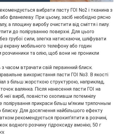
рекомендується вибрати пасту ГОІ No2 і тканина з
або фланелеву. При цьому, засіб необхідно рясно
лу, а площину виробу очистити від сміття і пилу.
упити до поліруванню поверхні. Для цього
без грубої сили, злегка натискаючи, шліфувати
ці екрану мобільного телефону або годин
розчинники та олію, щоб вони не проникли
 з часом втрачати свій первинний блиск.
равильне використання пасти ГОІ No3. В якості
ріал з більш жорсткою структурою, наприклад,
очок валянка. Після нанесення пасти ГОІ на
б неї виріб, повністю охопивши потемнілу
 полірування прикраси більш м’яким тряпочным
 блиску. Для досягнення найбільшого ефекту
чатком рекомендується прокип’ятити в розчині,
жок водного розчину гідроксиду амонію; 50 г
ку.