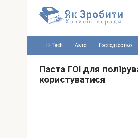
Перейти
до
вмісту
Hi-Tech
Авто
Господарство
Паста ГОІ для полірув
користуватися