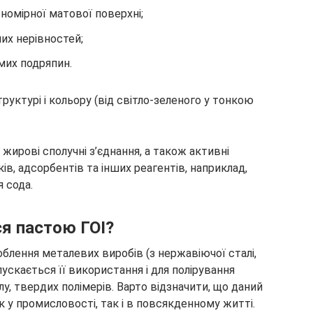
номірної матової поверхні;
их нерівностей;
мих подряпин.
труктурі і кольору (від світло-зеленого у тонкою
 жирові сполучні з’єднання, а також активні
ів, адсорбентів та інших реагентів, наприклад,
я сода.
ся пастою ГОІ?
блення металевих виробів (з нержавіючої сталі,
пускається її використання і для полірування
лу, твердих полімерів. Варто відзначити, що даний
 у промисловості, так і в повсякденному житті.