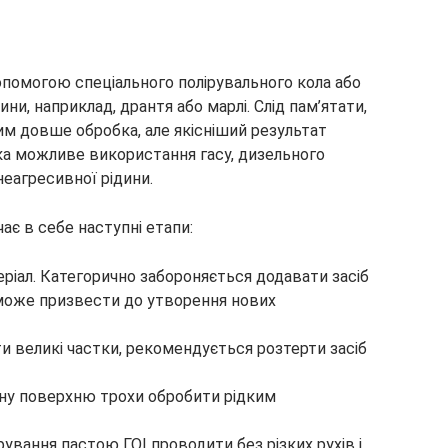
опомогою спеціального полірувального кола або
и, наприклад, дрантя або марлі. Слід пам’ятати,
им довше обробка, але якісніший результат
ика можливе використання гасу, дизельного
еагресивної рідини.
є в себе наступні етапи:
еріал. Категорично забороняється додавати засіб
 може призвести до утворення нових
и великі частки, рекомендується розтерти засіб
ну поверхню трохи обробити рідким
ування пастою ГОІ проводити без різких рухів і