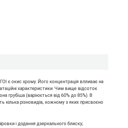
ГОІ є окис хрому. Його концентрація впливає на
луатаційні характеристики. Чим вище відсоток
она грубіша (варіюється від 60% до 85%). В
ть кілька різновидів, кожному з яких присвоєно
іровки і додання дзеркального блиску;