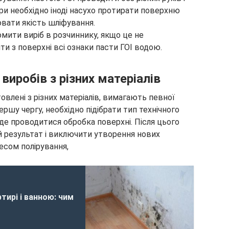
ри необхідно іноді насухо протирати поверхню
вати якість шліфування.
омити виріб в розчиннику, якщо це не
 з поверхні всі ознаки пасти ГОІ водою.
виробів з різних матеріалів
овлені з різних матеріалів, вимагають певної
ершу чергу, необхідно підібрати тип технічного
уде проводитися обробка поверхні. Після цього
 результат і виключити утворення нових
есом полірування,
ртирі і ванною: чим