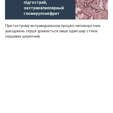
підгострий,
экстракапиллярный
гломерулонефрит
При гострому интрамуральном процесі неповоротних
ушкоджень серця уражається лише один шар стінок
серцевих шлуночків.