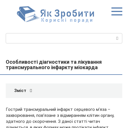
Перейти
до
вмісту
Пошук:
Особливості діагностики та лікування
трансмурального інфаркту міокарда
Зміст
Гострий трансмуральний інфаркт серцевого м’яза –
захворювання, пов’язане з відмиранням клітин органу,
здатного до скорочення. З даної статті читач
дізнається, в яких формах може протікати інфаркт