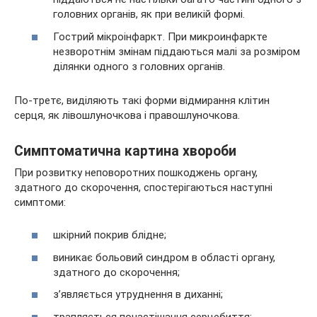
головних органів, як при великій формі.
Гострий мікроінфаркт. При микроинфаркте
незворотнім змінам піддаються малі за розміром
ділянки одного з головних органів.
По-третє, виділяють такі форми відмирання клітин
серця, як лівошлуночкова і правошлуночкова.
Симптоматична картина хвороби
При розвитку неповоротних пошкоджень органу,
здатного до скорочення, спостерігаються наступні
симптоми:
шкірний покрив блідне;
виникає больовий синдром в області органу,
здатного до скорочення;
з’являється утруднення в диханні;
трапляється почастішання серцебиття;