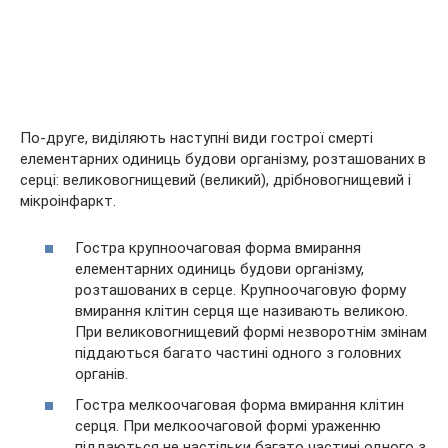
По-друге, виділяють наступні види гострої смерті
елементарних одиниць будови організму, розташованих в
серці: великовогнищевий (великий), дрібновогнищевий і
мікроінфаркт.
Гостра крупноочаговая форма вмирання
елементарних одиниць будови організму,
розташованих в серце. Крупноочаговую форму
вмирання клітин серця ще називають великою.
При великовогнищевий формі незворотнім змінам
піддаються багато частині одного з головних
органів.
Гостра мелкоочаговая форма вмирання клітин
серця. При мелкоочаговой формі ураженню
піддаються не настільки багато частині одного з