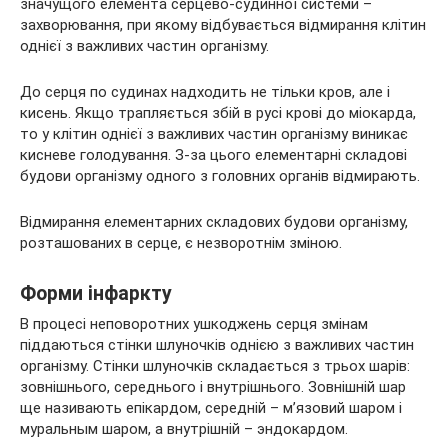
значущого елемента серцево-судинної системи –
захворювання, при якому відбувається відмирання клітин
однієї з важливих частин організму.
До серця по судинах надходить не тільки кров, але і
кисень. Якщо трапляється збій в русі крові до міокарда,
то у клітин однієї з важливих частин організму виникає
кисневе голодування. З-за цього елементарні складові
будови організму одного з головних органів відмирають.
Відмирання елементарних складових будови організму,
розташованих в серце, є незворотнім зміною.
Форми інфаркту
В процесі неповоротних ушкоджень серця змінам
піддаються стінки шлуночків однією з важливих частин
організму. Стінки шлуночків складається з трьох шарів:
зовнішнього, середнього і внутрішнього. Зовнішній шар
ще називають епікардом, середній – м’язовий шаром і
муральным шаром, а внутрішній – эндокардом.