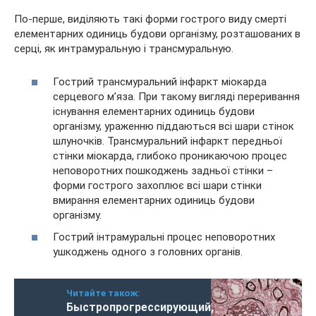
По-перше, виділяють такі форми гострого виду смерті
елементарних одиниць будови організму, розташованих в
серці, як интрамуральную і трансмуральную.
Гострий трансмуральний інфаркт міокарда
серцевого м’яза. При такому вигляді переривання
існування елементарних одиниць будови
організму, ураженню піддаються всі шари стінок
шлуночків. Трансмуральний інфаркт передньої
стінки міокарда, глибоко проникаючою процес
неповоротних пошкоджень задньої стінки –
форми гострого захоплює всі шари стінки
вмирання елементарних одиниць будови
організму.
Гострий інтрамуральні процес неповоротних
ушкоджень одного з головних органів.
Читайте також:
Быстропрогрессирующий,