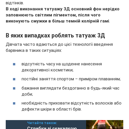
відтінків.
В ході виконання татуажу 3Д основний фон нерідко
заповнюють світлим пігментом, після чого
виконують смужки в більш темній колірній гамі
.
В яких випадках роблять татуаж 3Д
Дівчата часто вдаються до цієї технології введення
барвника в таких ситуаціях:
відсутність часу на щоденне нанесення
декоративної косметики;
постійні заняття спортом – приміром плаванням;
бажання виглядати бездоганно в будь-який час
доби;
необхідність приховати відсутність волосків або
дефекти шкіри в області брів.
Читайте також:
Стрибки зі скакалкою