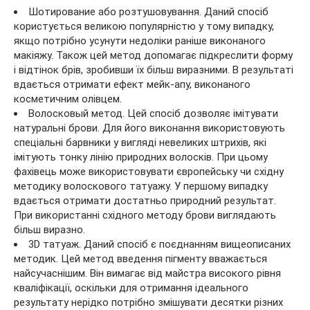
Шотирование або розтушовування. Даний спосіб
користується великою популярністю у тому випадку,
якщо потрібно усунути недоліки раніше виконаного
макіяжу. Також цей метод допомагає підкреслити форму
і відтінок брів, зробивши їх більш виразними. В результаті
вдається отримати ефект мейк-апу, виконаного
косметичним олівцем.
Волосковый метод. Цей спосіб дозволяє імітувати
натуральні брови. Для його виконання використовують
спеціальні барвники у вигляді невеликих штрихів, які
імітують тонку лінію природних волосків. При цьому
фахівець може використовувати європейську чи східну
методику волоскового татуажу. У першому випадку
вдається отримати достатньо природний результат.
При використанні східного методу брови виглядають
більш виразно.
3D татуаж. Даний спосіб є поєднанням вищеописаних
методик. Цей метод введення пігменту вважається
найсучаснішим. Він вимагає від майстра високого рівня
кваліфікації, оскільки для отримання ідеального
результату нерідко потрібно змішувати десятки різних