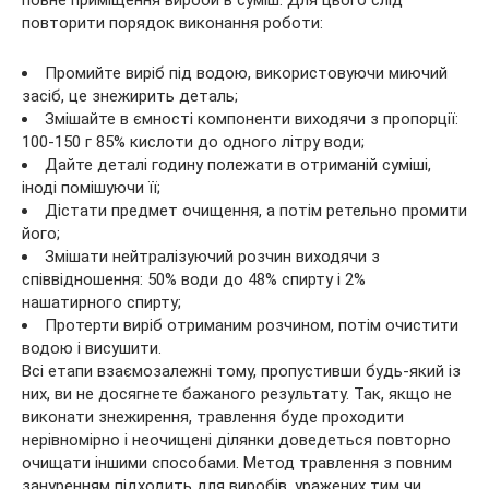
повторити порядок виконання роботи:
Промийте виріб під водою, використовуючи миючий
засіб, це знежирить деталь;
Змішайте в ємності компоненти виходячи з пропорції:
100-150 г 85% кислоти до одного літру води;
Дайте деталі годину полежати в отриманій суміші,
іноді помішуючи її;
Дістати предмет очищення, а потім ретельно промити
його;
Змішати нейтралізуючий розчин виходячи з
співвідношення: 50% води до 48% спирту і 2%
нашатирного спирту;
Протерти виріб отриманим розчином, потім очистити
водою і висушити.
Всі етапи взаємозалежні тому, пропустивши будь-який із
них, ви не досягнете бажаного результату. Так, якщо не
виконати знежирення, травлення буде проходити
нерівномірно і неочищені ділянки доведеться повторно
очищати іншими способами. Метод травлення з повним
зануренням підходить для виробів, уражених тим чи