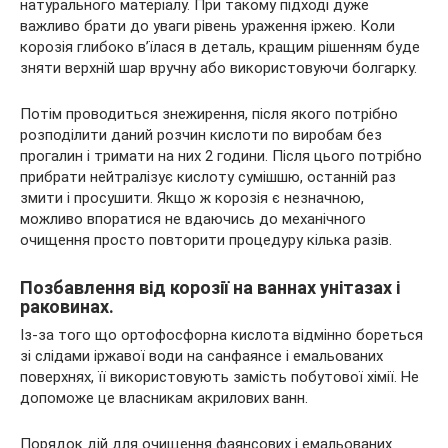
натурального матеріалу. При такому підході дуже
важливо брати до уваги рівень ураження іржею. Коли
корозія глибоко в’їлася в деталь, кращим рішенням буде
зняти верхній шар вручну або використовуючи болгарку.
Потім проводиться знежирення, після якого потрібно
розподілити даний розчин кислоти по виробам без
прогалин і тримати на них 2 години. Після цього потрібно
прибрати нейтралізує кислоту сумішшю, останній раз
змити і просушити. Якщо ж корозія є незначною,
можливо впоратися не вдаючись до механічного
очищення просто повторити процедуру кілька разів.
Позбавлення від корозії на ваннах унітазах і
раковинах.
Із-за того що ортофосфорна кислота відмінно бореться
зі слідами іржавої води на санфаянсе і емальованих
поверхнях, її використовують замість побутової хімії. Не
допоможе це власникам акрилових ванн.
Порядок дій для очищення фаянсових і емальованих