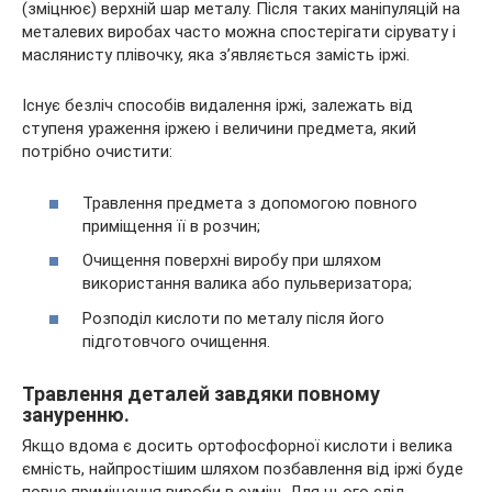
(зміцнює) верхній шар металу. Після таких маніпуляцій на
металевих виробах часто можна спостерігати сірувату і
маслянисту плівочку, яка з’являється замість іржі.
Існує безліч способів видалення іржі, залежать від
ступеня ураження іржею і величини предмета, який
потрібно очистити:
Травлення предмета з допомогою повного
приміщення її в розчин;
Очищення поверхні виробу при шляхом
використання валика або пульверизатора;
Розподіл кислоти по металу після його
підготовчого очищення.
Травлення деталей завдяки повному
зануренню.
Якщо вдома є досить ортофосфорної кислоти і велика
ємність, найпростішим шляхом позбавлення від іржі буде
повне приміщення вироби в суміш. Для цього слід