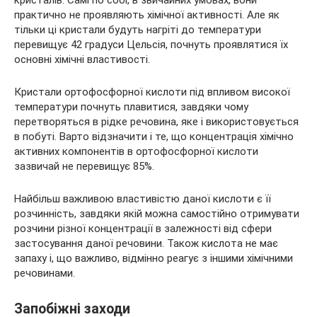
кристалів. Самі по собі, в звичайних умовах, вони
практично не проявляють
хімічної активності. Але як
тільки ці кристали будуть нагріті до температури
перевищує 42 градуси Цельсія, почнуть проявлятися їх
основні хімічні властивості.
Кристали ортофосфорної кислоти під впливом високої
температури почнуть плавитися, завдяки чому
перетворяться в рідке речовина, яке і використовується
в побуті. Варто відзначити і те, що концентрація хімічно
активних компонентів в ортофосфорної кислоти
зазвичай не перевищує 85%.
Найбільш важливою властивістю даної кислоти є її
розчинність, завдяки якій можна самостійно отримувати
розчини різної концентрації в залежності від сфери
застосування даної речовини. Також кислота не має
запаху і, що важливо, відмінно реагує з іншими хімічними
речовинами.
Запобіжні заходи