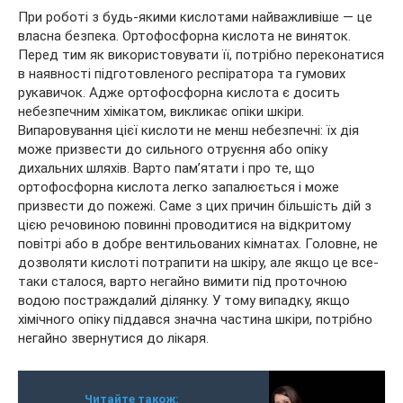
При роботі з будь-якими кислотами найважливіше — це
власна безпека. Ортофосфорна кислота не виняток.
Перед тим як використовувати її, потрібно переконатися
в наявності підготовленого респіратора та гумових
рукавичок. Адже ортофосфорна кислота є досить
небезпечним хімікатом, викликає опіки шкіри.
Випаровування цієї кислоти не менш небезпечні: їх дія
може призвести до сильного отруєння або опіку
дихальних шляхів. Варто пам’ятати і про те, що
ортофосфорна кислота легко запалюється і може
призвести до пожежі. Саме з цих причин більшість дій з
цією речовиною повинні проводитися на відкритому
повітрі або в добре вентильованих кімнатах. Головне, не
дозволяти кислоті потрапити на шкіру, але якщо це все-
таки сталося, варто негайно вимити під проточною
водою постраждалий ділянку. У тому випадку, якщо
хімічного опіку піддався значна частина шкіри, потрібно
негайно звернутися до лікаря.
Читайте також: