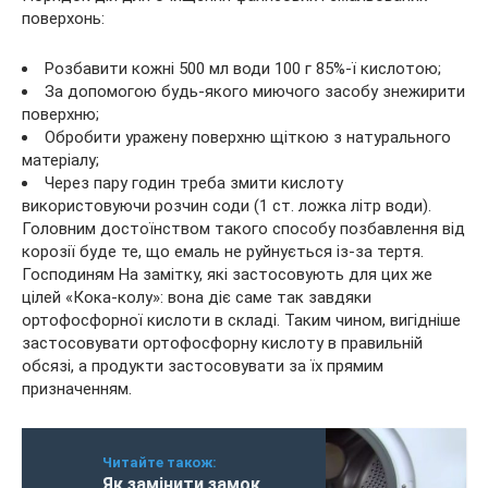
поверхонь:
Розбавити кожні 500 мл води 100 г 85%-ї кислотою;
За допомогою будь-якого миючого засобу знежирити
поверхню;
Обробити уражену поверхню щіткою з натурального
матеріалу;
Через пару годин треба змити кислоту
використовуючи розчин соди (1 ст. ложка літр води).
Головним достоїнством такого способу позбавлення від
корозії буде те, що емаль не руйнується із-за тертя.
Господиням На замітку, які застосовують для цих же
цілей «Кока-колу»: вона діє саме так завдяки
ортофосфорної кислоти в складі. Таким чином, вигідніше
застосовувати ортофосфорну кислоту в правильній
обсязі, а продукти застосовувати за їх прямим
призначенням.
Читайте також:
Як замінити замок