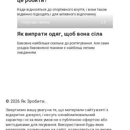
це робити?
Кеди відносяться до спортивного взуття, і вони також
відмінно підходять і для активного відпочинку.
Побутова техніка
0
Як випрати одяг, щоб вона сіла
Бавовна найбільше схильна до розтягування. Але саме
усадка бавовняної тканини є найбільш легким
завданням.
© 2026 Як Зробити...
Звертаємо вашу увагу на те, що матеріали сайту взяті з
відкритих джерел, і несуть ознайомлювальний
характер і ні за яких умов не є публічною офертою або
методиками для лікування. Використання будь-яких
матеріалів, розміщених на сайті, дозволяється за умови