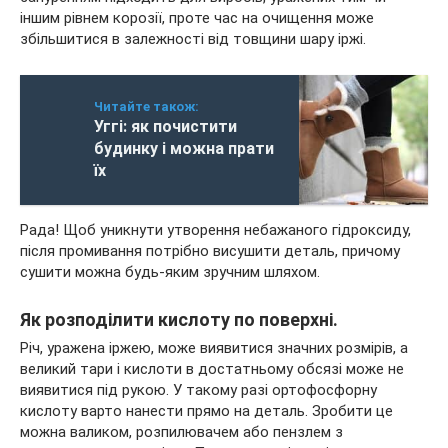
іншим рівнем корозії, проте час на очищення може
збільшитися в залежності від товщини шару іржі.
Читайте також:
Уггі: як почистити
будинку і можна прати
їх
Рада! Щоб уникнути утворення небажаного гідроксиду,
після промивання потрібно висушити деталь, причому
сушити можна будь-яким зручним шляхом.
Як розподілити кислоту по поверхні.
Річ, уражена іржею, може виявитися значних розмірів, а
великий тари і кислоти в достатньому обсязі може не
виявитися під рукою. У такому разі ортофосфорну
кислоту варто нанести прямо на деталь. Зробити це
можна валиком, розпилювачем або пензлем з