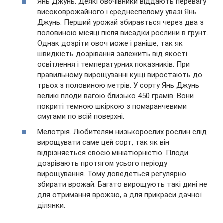
Янь Джунь. Деякі овочівники віддають перевагу
високоврожайного і среднеспелому увазі Янь
Джунь. Перший урожай збирається через два з
половиною місяці після висадки рослини в грунт.
Однак дозріти овоч може і раніше, так як
швидкість дозрівання залежить від якості
освітлення і температурних показників. При
правильному вирощуванні кущі виростають до
трьох з половиною метрів. У сорту Янь Джунь
великі плоди вагою близько 450 грамів. Вони
покриті темною шкіркою з помаранчевими
смугами по всій поверхні.
Мелотрія. Любителям низькорослих рослин слід
вирощувати саме цей сорт, так як він
відрізняється своєю мініатюрністю. Плоди
дозрівають протягом усього періоду
вирощування. Тому доведеться регулярно
збирати врожай. Багато вирощують такі дині не
для отримання врожаю, а для прикраси дачної
ділянки.