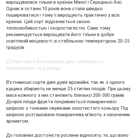
вирощувалася тільки в країнах Малої і Середньої Азії.
Однак в останні 10 років вона стала швидко
поширюватися і тому її вирощують практично у всіх
країнах. Цей сорт відрізняється своєю
теплолюбивостью і скоростиглістю. Саме тому
рекомендується вирощувати його тільки в добре
освітленій місцевості зі стабільною температурою 20-25
градусів.
В’єтнамські сорти дині дуже врожайні, так як з одного
кущика збирають не менше 25 стиглих плодів. При цьому
маса кожного з них становить близько 200-300 грамів.
Дозрілі плоди фрукта покриваються помаранчевої
шкіркою з тонкими смужками золотистого кольору. Під
шкіркою розташована помаранчева м’якоть з насиченим
ароматом.
До головних достоїнств рослини відносять те, що воно