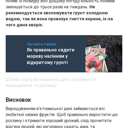
полив. В похмуру або дощову погоду кількість поливів
зменшується до трьох разів на тиждень.
Не
рекомендується зволожувати грунт холодною
водою, так як вона провокує гниття кореня, із-за
чого диня хворіє.
Читайте також:
Як правильно садити
моркву насінням у
відкритому грунті
Висновок
Вирощуванням в’єтнамської дині займаються всі
любителі свіжих фруктів. Щоб правильно виростити цю
рослину і отримати хороший урожай, слід прочитати
відгуки людей, які регулярно садять дині, та