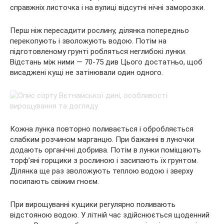
справжніх листочка і на вулиці відсутні нічні заморозки.
Перш ніж пересадити рослину, ділянка попередньо
перекопують і зволожують водою. Потім на
підготовленому грунті робляться неглибокі лунки.
Відстань між ними — 70-75 див Цього достатньо, щоб
висаджені кущі не затінювали один одного.
Кожна лунка повторно поливається і обробляється
слабким розчином марганцю. При бажанні в луночки
додають органічні добрива. Потім в лунки поміщають
торф’яні горщики з рослиною і засипають їх грунтом.
Ділянка ще раз зволожують теплою водою і зверху
посипають свіжим гноєм.
При вирощуванні кущики регулярно поливають
відстояною водою. У літній час здійснюється щоденний