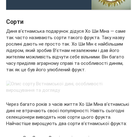
Сорти
Диня в’єтнамська подарунок дідуся Хо Ши Міна — саме
так часто називають сорти такого фрукта. Таку назву
рослині дають не просто так. Хо Ши Мін є найбільшим
лідером, який зробив В’єтнам незалежним і дав його
жителям можливість відчути себе вільними. Він багато
часу приділяв аграрному справі та особливості диням,
так як це був його улюблений фрукт.
Через багато років з часів життя Хо Ши Міна в’єтнамські
дині не втрачають своєї популярності. Навіть сьогодні
селекціонери виводять нові сорти цього фрукта.
Найчастіше вирощують два сорти в’єтнамської фрукта: