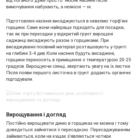
від поганого дуже просто. Якісне насіння після
вимочування набухають, а неякісні — ні.
Підготовлені насіння висаджуються в невеликі торф’яні
горщики. Саме вони найкраще підходять для посадки,
так як при пересадки у відкритий грунт вирощені
саджанці висаджують разом з горщиками. При
висаджуванні посівний матеріал розташовують у грунті
на глибині 3-4 див Коли насіння будуть висаджені,
горщики переносять в приміщення з температурою 20-25
градусів. Вирощуючи сіянці, звертають увагу на їх листки.
Після появи першого листочка в грунт додають органічні
підгодували.
Вирощування і догляд
Постійно вирощувати диню в горщиках не можна і тому
доведеться зайнятися її пересадкою. Пересаджуванням
займаються, коли на кущах з’являються чотири