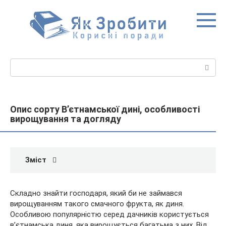
Перейти
до
вмісту
Пошук:
Опис сорту В’єтнамської дині, особливості
вирощування та догляду
Зміст
Складно знайти господаря, який би не займався
вирощуванням такого смачного фрукта, як диня.
Особливою популярністю серед дачників користується
в’єтнамська диня, яка вирощується багатьма з них. Від