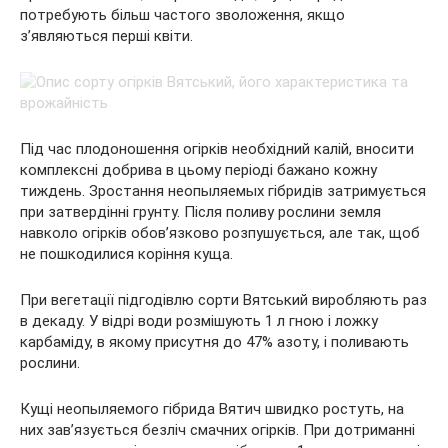
потребують більш частого зволоження, якщо
з’являються перші квіти.
Під час плодоношення огірків необхідний калій, вносити
комплексні добрива в цьому періоді бажано кожну
тиждень. Зростання неопыляемых гібридів затримується
при затвердінні грунту. Після поливу рослини земля
навколо огірків обов’язково розпушується, але так, щоб
не пошкодилися коріння куща.
При вегетації підгодівлю сорти Вятський виробляють раз
в декаду. У відрі води розмішують 1 л гною і ложку
карбаміду, в якому присутня до 47% азоту, і поливають
рослини.
Кущі неопыляемого гібрида Вятич швидко ростуть, на
них зав’язується безліч смачних огірків. При дотриманні