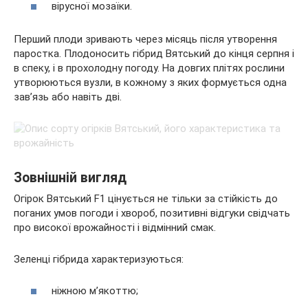
вірусної мозаїки.
Перший плоди зривають через місяць після утворення
паростка. Плодоносить гібрид Вятський до кінця серпня і
в спеку, і в прохолодну погоду. На довгих плітях рослини
утворюються вузли, в кожному з яких формується одна
зав’язь або навіть дві.
Зовнішній вигляд
Огірок Вятський F1 цінується не тільки за стійкість до
поганих умов погоди і хвороб, позитивні відгуки свідчать
про високої врожайності і відмінний смак.
Зеленці гібрида характеризуються:
ніжною м’якоттю;