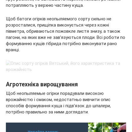
потрапляють у верхню частину куща.
Щоб батоги огірків неопыляемого сорту сильно не
розросталися, прищіпка виконується через кожні
півметра, обриваються пожовкле листя знизу, а також
пагони, на яких вже не зав’язуються плоди. Всі роботи по
формуванню кущів гібрида потрібно виконувати рано
вранці.
Агротехніка вирощування
Щоб неопыляемые огірки порадували високою
врожайністю і смаком, недостатньо вивчити опис
способів формування куща і підв’язок до шпалери,
потрібно правильно за ними доглядати.
Читайте також: