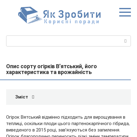
Перейти
до
вмісту
Пошук:
Опис сорту огірків В’ятський, його
характеристика та врожайність
Зміст
Огірок Вятський відмінно підходить для вирощування в
теплиці, оскільки плоди цього партенокарпічного гібрида,
виведеного в 2015 році, зав’язуються без запилення.
Огірок благополучно переносить різкі зміни температури,