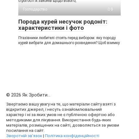
строгості їх законів щодо всього,
Господарство
0
Порода курей несучок родоніт:
характеристики і фото
Птахівники любителі стоять перед вибором: яку породу
курей вибрати для домашнього розведення? Щоб взимку
© 2026 Як Зробити...
Звертаємо вашу увагу на те, що матеріали сайту взяті з
відкритих джерел, і несуть ознайомлювальний
характер і ні за яких умов не є публічною офертою або
методиками для лікування. Використання будь-яких
матеріалів, розміщених на сайті, дозволяється за умови
посилання на сайт.
Зворотній зв’язок
|
Політика конфіденційності