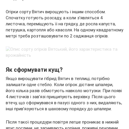
Огірки сорту Вятич вирощують і іншим способом.
Спочатку готують розсаду, а коли з’являться 4
листочка, переміщують її на грядку, де росла капуста,
петрушка, картопля або квасоля. На одному квадратному
метрі треба розташовувати по 2 саджанця огірків.
Як сформувати кущ?
Якщо вирощувати гібрид Вятич в теплиці, потрібно
залишати одне стебло. Коли огірок дістане шпалери,
його кілька разів обмотують навколо мотузки. При появі
4 листочків і зав’язі прищипують верхівку. Після цього
втечу, що сформувався в пазусі одного з них, видаляють,
інші прив’язуються в шаховому порядку до шпалери.
Після такої процедури повітря легше проникає в нижній
ярус рослини, не загнивають коріння, поживні речовини