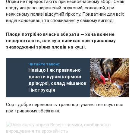
Огірки не переростають при несвоєчасному зборі. Смак
плоду яскраво-виражений огірковий, солодкий, при
неякісному поливі відсутній гіркоту. Придатний для всіх
видів консервації та споживання у свіжому вигляді.
Плоди потрібно вчасно збирати — хоча вони не
переростають, але кущ висихає при тривалому
знаходженні зрілих плодів на кущі.
Читайте також:
Навіщо і як правильно
давати курям кормові
дріжджі, склад мішанок
і інструкція
Сорт добре переносить транспортування і не псується
при тривалому зберіганні.