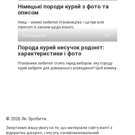
Німецькі породи курей з фото та
описом
Німці – великі любителі птахівництва. І це при всій
строгості їх законів щодо всього,
Господарство
0
Порода курей несучок родоніт:
характеристики і фото
Птахівники любителі стоять перед вибором: яку породу
курей вибрати для домашнього розведення? Щоб взимку
© 2026 Як Зробити...
Звертаємо вашу увагу на те, що матеріали сайту взяті з
відкритих джерел, і несуть ознайомлювальний