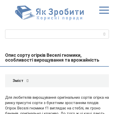
Перейти
до
вмісту
Пошук:
Опис сорту огірків Веселі гномики,
особливості вирощування та врожайність
Зміст
Для любителів вирощування оригінальних сортів огірка на
ринку присутні сорти з букетним зростанням плодів.
Огірок Веселі гномики f1 виглядає на стеблі, як гроно
бананів, оригінально і красиво. До того ж ці кущі дають