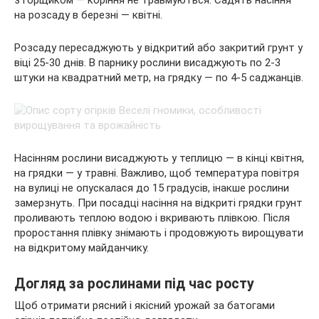
з горщиком — коріння не травмуються. Садять насіння
на розсаду в березні — квітні.
Розсаду пересаджують у відкритий або закритий грунт у
віці 25-30 днів. В парнику рослини висаджують по 2-3
штуки на квадратний метр, на грядку — по 4-5 саджанців.
Насінням рослини висаджують у теплицю — в кінці квітня,
на грядки — у травні. Важливо, щоб температура повітря
на вулиці не опускалася до 15 градусів, інакше рослини
замерзнуть. При посадці насіння на відкриті грядки грунт
проливають теплою водою і вкривають плівкою. Після
проростання плівку знімають і продовжують вирощувати
на відкритому майданчику.
Догляд за рослинами під час росту
Щоб отримати рясний і якісний урожай за батогами