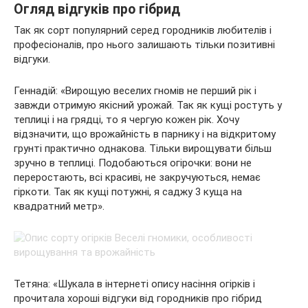
Огляд відгуків про гібрид
Так як сорт популярний серед городників любителів і
професіоналів, про нього залишають тільки позитивні
відгуки.
Геннадій: «Вирощую веселих гномів не перший рік і
завжди отримую якісний урожай. Так як кущі ростуть у
теплиці і на грядці, то я чергую кожен рік. Хочу
відзначити, що врожайність в парнику і на відкритому
грунті практично однакова. Тільки вирощувати більш
зручно в теплиці. Подобаються огірочки: вони не
переростають, всі красиві, не закручуються, немає
гіркоти. Так як кущі потужні, я саджу 3 куща на
квадратний метр».
Тетяна: «Шукала в інтернеті опису насіння огірків і
прочитала хороші відгуки від городників про гібрид