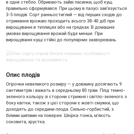
в одне стебло. Обривають зайві пасинки, щоб кущ
правильно сформувався. При цьому в пазусі зав’язується
3-5 плодів. Сорт ранньостиглий — від перших сходів до
отримання врожаю проходить всього 38-40 діб при
вирощуванні в теплицях або на грядках. В домашніх
умовах вирощування врожай буде менше. При
вирощуванні кущі стійкі до популярних захворювань.
Опис плодів
Огірочки невеликого розміру — у довжину досягають 9
сантиметрів і важать в середньому 80 грам. Плід темно-
зеленого кольору зі сторони стрижня і світло-зеленого з
боку квітки, також з цієї сторони є жовті смужки, що
доходять до середини плода. Сильно-горбистий, з
білими шипами на поверхні. Шкірка тонка, м’якоть
соковита, хрустка.