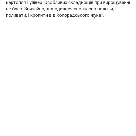
картопля Гулівер. Особливих складнощів при вирощуванні
не було. Звичайно, доводилося своєчасно полоти,
поливати, і кропити від колорадського жука».