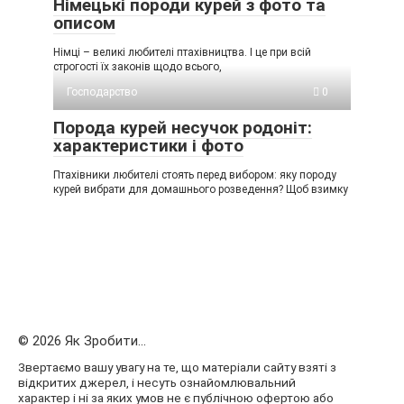
Німецькі породи курей з фото та
описом
Німці – великі любителі птахівництва. І це при всій
строгості їх законів щодо всього,
Господарство
0
Порода курей несучок родоніт:
характеристики і фото
Птахівники любителі стоять перед вибором: яку породу
курей вибрати для домашнього розведення? Щоб взимку
© 2026 Як Зробити...
Звертаємо вашу увагу на те, що матеріали сайту взяті з
відкритих джерел, і несуть ознайомлювальний
характер і ні за яких умов не є публічною офертою або