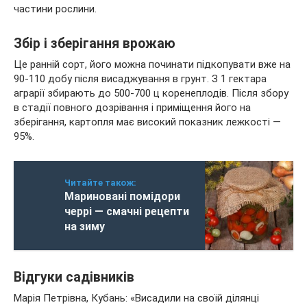
частини рослини.
Збір і зберігання врожаю
Це ранній сорт, його можна починати підкопувати вже на
90-110 добу після висаджування в грунт. З 1 гектара
аграрії збирають до 500-700 ц коренеплодів. Після збору
в стадії повного дозрівання і приміщення його на
зберігання, картопля має високий показник лежкості —
95%.
Читайте також:
Мариновані помідори
черрі — смачні рецепти
на зиму
Відгуки садівників
Марія Петрівна, Кубань: «Висадили на своїй ділянці