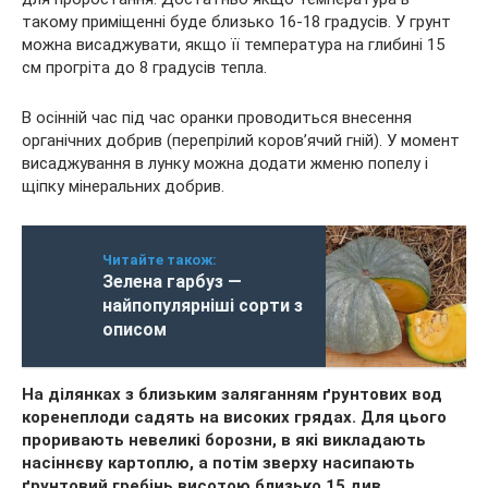
такому приміщенні буде близько 16-18 градусів. У грунт
можна висаджувати, якщо її температура на глибині 15
см прогріта до 8 градусів тепла.
В осінній час під час оранки проводиться внесення
органічних добрив (перепрілий коров’ячий гній). У момент
висаджування в лунку можна додати жменю попелу і
щіпку мінеральних добрив.
Читайте також:
Зелена гарбуз —
найпопулярніші сорти з
описом
На ділянках з близьким заляганням ґрунтових вод
коренеплоди садять на високих грядах. Для цього
проривають невеликі борозни, в які викладають
насіннєву картоплю, а потім зверху насипають
ґрунтовий гребінь висотою близько 15 див.