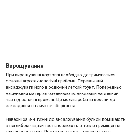
Вирощування
При вирощуванні картоплі необхідно дотримуватися
основні агротехнологічні прийоми. Переважний
висаджувати його в родючий легкий грунт. Попередньо
насіннєвий матеріал озеленюють, виклавши на деякий
час під сонячні промені. Це можна робити восени до
закладання на зимове зберігання.
Навесні за 3-4 тижні до висаджування бульби поміщають
в неглибокі ящики і встановлюють в тепле приміщення
для проростання. Достатньо якщо температура в