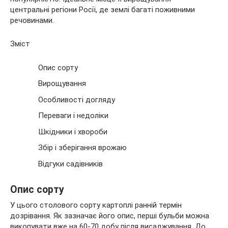
центральні регіони Росії, де землі багаті поживними
речовинами.
Зміст
Опис сорту
Вирощування
Особливості догляду
Переваги і недоліки
Шкідники і хвороби
Збір і зберігання врожаю
Відгуки садівників
Опис сорту
У цього столового сорту картоплі ранній термін
дозрівання. Як зазначає його опис, перші бульби можна
викопувати вже на 60-70 добу після висаджування. До