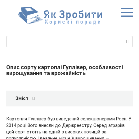
Перейти
до
вмісту
Пошук:
Опис сорту картоплі Гуллівер, особливості
вирощування та врожайність
Зміст
Картопля Гуллівер був виведений селекціонерами Росії. У
2014 році його внесли до Держреєстру. Серед аграріїв
цей сорт стоїть на одній з високих позицій за
популярністю. Ідеальне місце її вирощування —