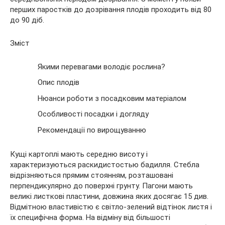
перших паростків до дозрівання плодів проходить від 80
до 90 діб.
Зміст
Якими перевагами володіє рослина?
Опис плодів
Нюанси роботи з посадковим матеріалом
Особливості посадки і догляду
Рекомендації по вирощуванню
Кущі картоплі мають середню висоту і
характеризуються раскидистостью бадилля. Стебла
відрізняються прямим стоянням, розташовані
перпендикулярно до поверхні грунту. Пагони мають
великі листкові пластини, довжина яких досягає 15 див.
Відмітною властивістю є світло-зелений відтінок листя і
їх специфічна форма. На відміну від більшості