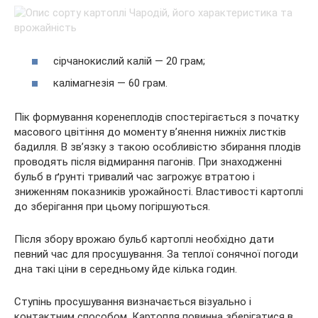
сірчанокислий калій — 20 грам;
калімагнезія — 60 грам.
Пік формування коренеплодів спостерігається з початку
масового цвітіння до моменту в’янення нижніх листків
бадилля. В зв’язку з такою особливістю збирання плодів
проводять після відмирання пагонів. При знаходженні
бульб в ґрунті тривалий час загрожує втратою і
зниженням показників урожайності. Властивості картоплі
до зберігання при цьому погіршуються.
Після збору врожаю бульб картоплі необхідно дати
певний час для просушування. За теплої сонячної погоди
дна такі ціни в середньому йде кілька годин.
Ступінь просушування визначається візуально і
контактним способом. Картопля повинна зберігатися в