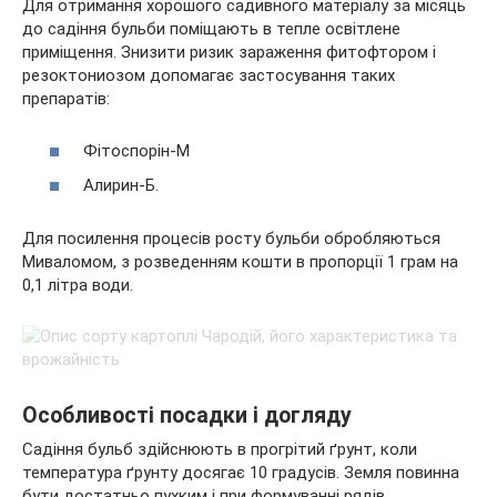
Для отримання хорошого садивного матеріалу за місяць
до садіння бульби поміщають в тепле освітлене
приміщення. Знизити ризик зараження фитофтором і
резоктониозом допомагає застосування таких
препаратів:
Фітоспорін-М
Алирин-Б.
Для посилення процесів росту бульби обробляються
Миваломом, з розведенням кошти в пропорції 1 грам на
0,1 літра води.
Особливості посадки і догляду
Садіння бульб здійснюють в прогрітий ґрунт, коли
температура ґрунту досягає 10 градусів. Земля повинна
бути достатньо пухким і при формуванні рядів