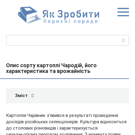
Перейти
до
вмісту
Пошук:
Опис сорту картоплі Чародій, його
характеристика та врожайність
Зміст
Картопля Чарівник з’явився в результаті проведення
дослідів російських селекціонерів. Культура відноситься
до столових різновидів і характеризується
середньопізніх періодом дозрівання. З моменту появи