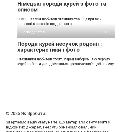
Німецькі породи курей з фото та
описом
Німці – великі любителі птахівництва. І це при всій
строгості їх законів щодо всього,
Господарство
0
Порода курей несучок родоніт:
характеристики і фото
Птахівники любителі стоять перед вибором: яку породу
курей вибрати для домашнього розведення? Щоб взимку
© 2026 Як Зробити...
Звертаємо вашу увагу на те, що матеріали сайту взяті з
відкритих джерел, і несуть ознайомлювальний