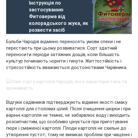
Інструкція по
застосуванню
Фитоверма від
колорадського жука, як
розвести засіб
Бульби Чародія відмінно переносять умови спеки і не
перестають при цьому розвиватися. Сорт здатний
переносити періоди затяжних дощів, коли більшість
культур починають чорніти і гинути. Життєстійкість і
стресостійкість вважаються достоїнствами Чарівника.
Відгуки садівників підтверджують відмінні якості смаку
картоплі для столових цілей. Після очищення шкірки і при
варінні картопля не темніє, не забарвлює воду і виходить
розсипчастим, що особливо цінується при приготуванні
пюре і смаженої картоплі. Плоди картоплі не схильні до
утворення пустот, тому не виникає проблем при чищенні і