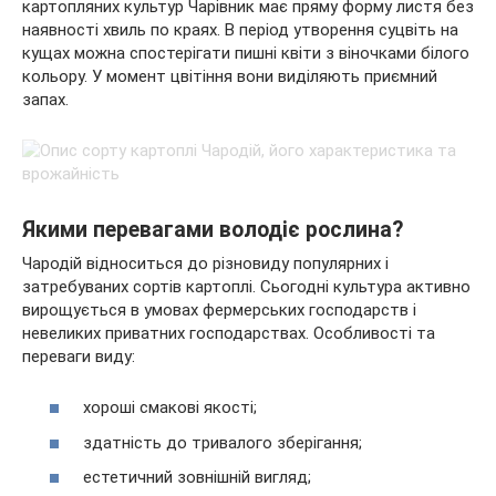
картопляних культур Чарівник має пряму форму листя без
наявності хвиль по краях. В період утворення суцвіть на
кущах можна спостерігати пишні квіти з віночками білого
кольору. У момент цвітіння вони виділяють приємний
запах.
Якими перевагами володіє рослина?
Чародій відноситься до різновиду популярних і
затребуваних сортів картоплі. Сьогодні культура активно
вирощується в умовах фермерських господарств і
невеликих приватних господарствах. Особливості та
переваги виду:
хороші смакові якості;
здатність до тривалого зберігання;
естетичний зовнішній вигляд;