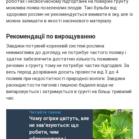
роботах і несвоєчасному підгортанні на поверхні ґрунту
можлива поява позеленілих плодів. Такі бульби від
здорових рослин не рекомендується вживати в їжу, але їх
можна залишати в якості насіннєвого матеріалу.
Рекомендації по вирощуванню
Завдяки потужній кореневій системі рослина
невимоглива до догляду, не потребує частого поливу і
здатне забезпечити достатню кількість поживних
речовин з грунту, тому не потребує частих підгодівлі. За
весь період дозрівання досить провести від 3 до 4
поливів при недостатності природної вологи. Завдяки
раскидистости пагонів і пишною бадиллі вода не
випаровується і затримується в грунті на більш тривалий
час.
Читайте також:
Чому огірки цвітуть, але
не зав'язуються: що
робити, чим
обприскувати і