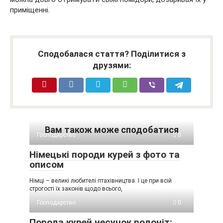
приміщенні.
Сподобалася стаття? Поділитися з
друзями:
Вам також може сподобатися
Господарство
0
Німецькі породи курей з фото та
описом
Німці – великі любителі птахівництва. І це при всій
строгості їх законів щодо всього,
Господарство
0
Порода курей несучок родоніт: