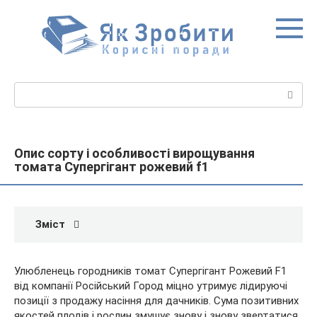
Перейти
до
вмісту
Пошук:
Опис сорту і особливості вирощування
томата Супергігант рожевий f1
Зміст
Улюбленець городників томат Супергігант Рожевий F1
від компанії Російський Город міцно утримує лідируючі
позиції з продажу насіння для дачників. Сума позитивних
якостей плодів і рослин змушує знову і знову звертатися