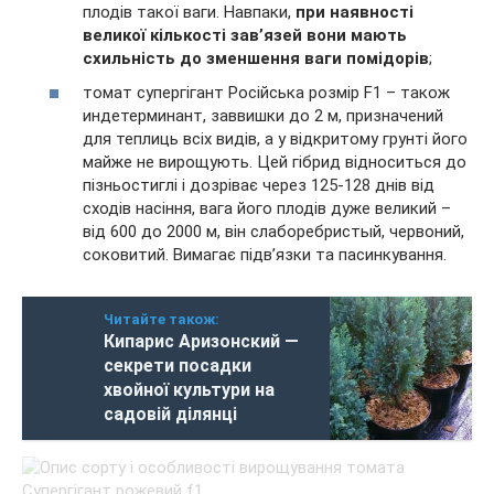
плодів такої ваги. Навпаки,
при наявності
великої кількості зав’язей вони мають
схильність до зменшення ваги помідорів
;
томат супергігант Російська розмір F1 – також
индетерминант, заввишки до 2 м, призначений
для теплиць всіх видів, а у відкритому грунті його
майже не вирощують. Цей гібрид відноситься до
пізньостиглі і дозріває через 125-128 днів від
сходів насіння, вага його плодів дуже великий –
від 600 до 2000 м, він слаборебристый, червоний,
соковитий. Вимагає підв’язки та пасинкування.
Читайте також:
Кипарис Аризонский —
секрети посадки
хвойної культури на
садовій ділянці