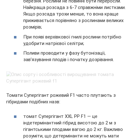
березня. Рослини не повинні бути переросли.
Найкраща розсада з 6-7 справжніми листками.
Якщо розсада трохи менше, то вона краще
приживається порівняно з рослинами великих
розмірів;
При появі верхівкової гнилі рослини потрібно
удобрити натрієвої селітри;
Поливи проводити у фазу бутонізації,
зав’язування плодів і початку дозрівання.
Томати Супергігант рожевий F1 часто плутають з
гібридами подібних назв:
томат Супергігант XXL РР F1 — це
індетермінантний гібрид висотою до 2 м з
гігантськими плодами вагою до 2 кг. Важливо
розуміти, що детермінанти не можуть мати