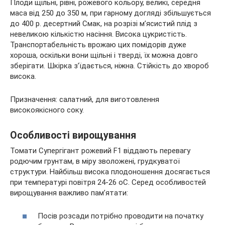
Плоди щільні, рівні, рожевого кольору, великі, середня
маса від 250 до 350 м, при гарному догляді збільшується
до 400 р. десертний Смак, на розрізі м’ясистий плід з
невеликою кількістю насіння. Висока цукристість.
Транспортабельність врожаю цих помідорів дуже
хороша, оскільки вони щільні і тверді, їх можна довго
зберігати. Шкірка з’їдається, ніжна. Стійкість до хвороб
висока.
Призначення: салатний, для виготовлення
високоякісного соку.
Особливості вирощування
Томати Супергігант рожевий F1 віддають перевагу
родючим грунтам, в міру зволожені, грудкуватої
структури. Найбільш висока плодоношення досягається
при температурі повітря 24-26 оС. Серед особливостей
вирощування важливо пам’ятати:
Посів розсади потрібно проводити на початку