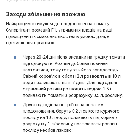
Заходи збільшення врожаю
Найкращим стимулом до плодоношення томату
Супергігант рожевий F1, утримання плодів на кущі і
підвищення їх смакових якостей в умовах дачі, є
підживлення органікою:
Через 20-24 дні після висадки на грядку томати
підгодовують. Розчин добрива повинен
настоятися, тому готують його заздалегідь.
Свіжий коров’як в обсязі 2 л розводять в 10 л
води і залишають на 5-7 днів. Для підгодівлі
отриманий розчин розводять водою 1:5 і
поливають томати з розрахунку 0,5 л/рослину;
Друга підгодівля потрібна на початку
плодоношення, беруть 0,2 л свіжого курячого
посліду на 10 л води, поливають під корінь з
розрахунку 1 л/рослину, настоювати розчин
посліду необов’язково;