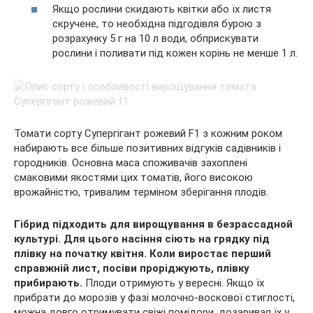
Якщо рослини скидають квітки або їх листя
скручене, то необхідна підгодівля бурою з
розрахунку 5 г на 10 л води, обприскувати
рослини і поливати під кожен корінь не менше 1 л.
Томати сорту Супергігант рожевий F1 з кожним роком
набирають все більше позитивних відгуків садівників і
городників. Основна маса споживачів захоплені
смаковими якостями цих томатів, його високою
врожайністю, тривалим терміном зберігання плодів.
Гібрид підходить для вирощування в безрассадной
культурі.
Для цього насіння сіють на грядку під
плівку на початку квітня. Коли виростає перший
справжній лист, посіви проріджують, плівку
прибирають.
Плоди отримують у вересні. Якщо їх
прибрати до морозів у фазі молочно-воскової стиглості,
можна довго отримувати свіжі помідори, дозаривая їх у