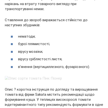
нарікань на втрату товарного вигляду при
транспортуванні немає.
Ставлення до хвороб виражається стійкістю до
наступних збудників:
нематоди;
бурої плямистості;
вірусу мозаїки;
вірусу сріблястості листя;
в’янення (вертициллезного, фузаріозного).
Опис ? коротка інструкція по догляду та вирощування
томата від фірми Sakata містить рекомендації щодо
формування куща. У теплицях високорослі томати
індетермінантного типу рекомендують формувати в одне