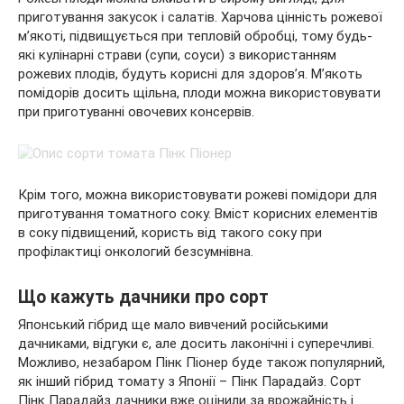
приготування закусок і салатів. Харчова цінність рожевої
м’якоті, підвищується при тепловій обробці, тому будь-
які кулінарні страви (супи, соуси) з використанням
рожевих плодів, будуть корисні для здоров’я. М’якоть
помідорів досить щільна, плоди можна використовувати
при приготуванні овочевих консервів.
Крім того, можна використовувати рожеві помідори для
приготування томатного соку. Вміст корисних елементів
в соку підвищений, користь від такого соку при
профілактиці онкологий безсумнівна.
Що кажуть дачники про сорт
Японський гібрид ще мало вивчений російськими
дачниками, відгуки є, але досить лаконічні і суперечливі.
Можливо, незабаром Пінк Піонер буде також популярний,
як інший гібрид томату з Японії – Пінк Парадайз. Сорт
Пінк Парадайз дачники вже оцінили за врожайність і