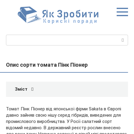
Перейти
до
вмісту
Пошук:
Опис сорти томата Пінк Піонер
Зміст
Томат Пінк Піонер від японської фірми Sakata в Європі
давно зайняв свою нішу серед гібридів, виведених для
промислового виробництва. У Росії салатний сорт
відомий недавно. В державний реєстр рослин внесено