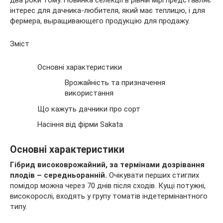
два роки тому. Новинка селекції в рівній мірі представляє
інтерес
для дачника-любителя, який має теплицю, і для
фермера, выращивающего продукцію для продажу.
Зміст
Основні характеристики
Врожайність та призначення
використання
Що кажуть дачники про сорт
Насіння від фірми Sakata
Основні характеристики
Гібрид високоврожайний, за термінами дозрівання
плодів – середньоранній.
Очікувати перших стиглих
помідор можна через 70 днів після сходів. Кущі потужні,
високорослі, входять у групу томатів індетермінантного
типу.