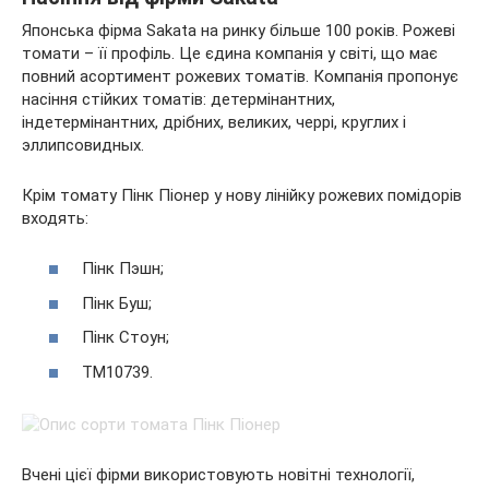
Японська фірма Sakata на ринку більше 100 років. Рожеві
томати – її профіль. Це єдина компанія у світі, що має
повний асортимент рожевих томатів. Компанія пропонує
насіння стійких томатів: детермінантних,
індетермінантних, дрібних, великих, черрі, круглих і
эллипсовидных.
Крім томату Пінк Піонер у нову лінійку рожевих помідорів
входять:
Пінк Пэшн;
Пінк Буш;
Пінк Стоун;
ТМ10739.
Вчені цієї фірми використовують новітні технології,