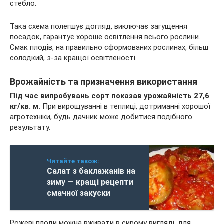
стебло.
Така схема полегшує догляд, виключає загущення
посадок, гарантує хороше освітлення всього рослини.
Смак плодів, на правильно сформованих рослинах, більш
солодкий, з-за кращої освітленості.
Врожайність та призначення використання
Під час випробувань сорт показав урожайність 27,6
кг/кв. м.
При вирощуванні в теплиці, дотриманні хорошої
агротехніки, будь дачник може добитися подібного
результату.
Читайте також:
Салат з баклажанів на
зиму — кращі рецепти
смачної закуски
Рожеві плоди можна вживати в сирому вигляді, для