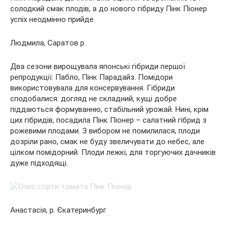
солодкий смак плодів, а до нового гібриду Пінк Піонер
успіх неодмінно прийде.
Людмила, Саратов р.
Два сезони вирощувала японські гібриди першої
репродукції: Пабло, Пінк Парадайз. Помідори
використовувала для консервування. Гібриди
сподобалися: догляд не складний, кущі добре
піддаються формуванню, стабільний урожай. Нині, крім
цих гібридів, посадила Пінк Піонер – салатний гібрид з
рожевими плодами. З вибором не помилилася, плоди
дозріли рано, смак не буду звеличувати до небес, але
цілком помідорний. Плоди лежкі, для торгуючих дачників
дуже підходящі.
Анастасія, р. Єкатеринбург