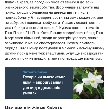
Живу на Уралі, за погодних умов ставимося до зони
ризикованого землеробства. Щоб менше залежати від
примх погоди, обладнали на ділянці дві теплиці з
полікарбонату. Є перевірені сорти, які сажу кожен рік, але
не забуваю і новинки пробувати. У цьому сезоні посіяла
два гібрида японської селекції. Купила насіння томатів
Пінк Піонер F1 і Пінк Клер. Більше сподобався гібрид Пінк
Клер: смак відмінний, плоди не розтріскувалися, ознак
верхівкової гнилі не спостерігалося. Рожеві помідори
гібрида Пінк Піонер поступалися в смаку. У всьому іншому
другий гібрид мене теж влаштував. Буду ще висаджувати
ці сорти, поки не вирішила, зима попереду, ще визначуся.
Читайте також:
Еухаріс чи амазонська
лілія – вирощування і
догляд в домашніх
умовах
Насіння від фірми Sakata